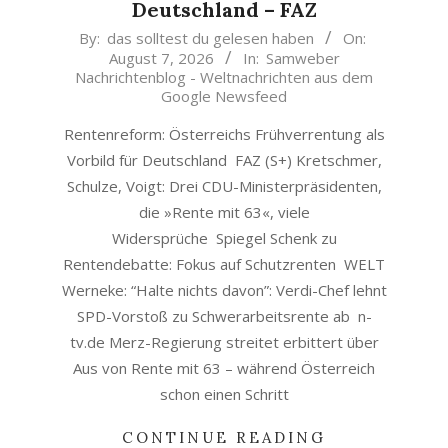
Deutschland – FAZ
2026-
By:
das solltest du gelesen haben
On:
August 7, 2026
In:
Samweber
08-
Nachrichtenblog - Weltnachrichten aus dem
07
Google Newsfeed
Rentenreform: Österreichs Frühverrentung als
Vorbild für Deutschland FAZ (S+) Kretschmer,
Schulze, Voigt: Drei CDU-Ministerpräsidenten,
die »Rente mit 63«, viele
Widersprüche Spiegel Schenk zu
Rentendebatte: Fokus auf Schutzrenten WELT
Werneke: “Halte nichts davon”: Verdi-Chef lehnt
SPD-Vorstoß zu Schwerarbeitsrente ab n-
tv.de Merz-Regierung streitet erbittert über
Aus von Rente mit 63 – während Österreich
schon einen Schritt
CONTINUE READING