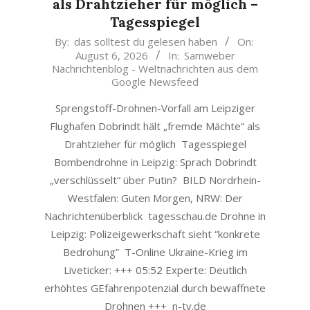
als Drahtzieher für möglich –
Tagesspiegel
2026-
By:
das solltest du gelesen haben
On:
August 6, 2026
In:
Samweber
08-
Nachrichtenblog - Weltnachrichten aus dem
06
Google Newsfeed
Sprengstoff-Drohnen-Vorfall am Leipziger
Flughafen Dobrindt hält „fremde Mächte“ als
Drahtzieher für möglich Tagesspiegel
Bombendrohne in Leipzig: Sprach Dobrindt
„verschlüsselt“ über Putin? BILD Nordrhein-
Westfalen: Guten Morgen, NRW: Der
Nachrichtenüberblick tagesschau.de Drohne in
Leipzig: Polizeigewerkschaft sieht “konkrete
Bedrohung” T-Online Ukraine-Krieg im
Liveticker: +++ 05:52 Experte: Deutlich
erhöhtes GEfahrenpotenzial durch bewaffnete
Drohnen +++ n-tv.de