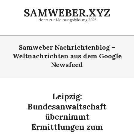
Skip
SAMWEBER.XYZ
to
content
Ideen zur Meinungsbildung 2025
Primary
Navigation
Samweber Nachrichtenblog –
Menu
Weltnachrichten aus dem Google
Newsfeed
Leipzig:
Bundesanwaltschaft
übernimmt
Ermittlungen zum