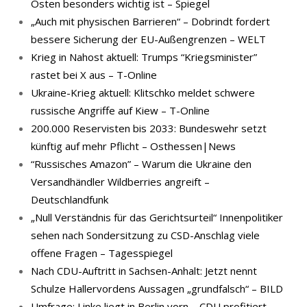
Osten besonders wichtig ist – Spiegel
„Auch mit physischen Barrieren“ – Dobrindt fordert
bessere Sicherung der EU-Außengrenzen – WELT
Krieg in Nahost aktuell: Trumps “Kriegsminister”
rastet bei X aus – T-Online
Ukraine-Krieg aktuell: Klitschko meldet schwere
russische Angriffe auf Kiew – T-Online
200.000 Reservisten bis 2033: Bundeswehr setzt
künftig auf mehr Pflicht – Osthessen|News
“Russisches Amazon” – Warum die Ukraine den
Versandhändler Wildberries angreift –
Deutschlandfunk
„Null Verständnis für das Gerichtsurteil“ Innenpolitiker
sehen nach Sondersitzung zu CSD-Anschlag viele
offene Fragen – Tagesspiegel
Nach CDU-Auftritt in Sachsen-Anhalt: Jetzt nennt
Schulze Hallervordens Aussagen „grundfalsch“ – BILD
Umfrage: Linke liegt in Berlin vorn – CDU profitiert