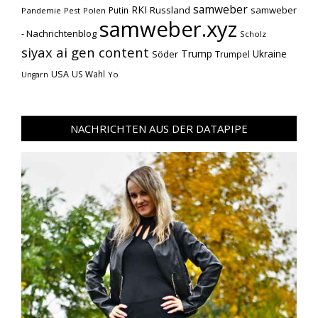
samweber
RKI
Russland
samweber
Putin
Pandemie
Pest
Polen
samweber.xyz
- Nachrichtenblog
Scholz
siyax ai gen content
Trump
Söder
Ukraine
Trumpel
USA
US Wahl
Yo
Ungarn
NACHRICHTEN AUS DER DATAPIPE