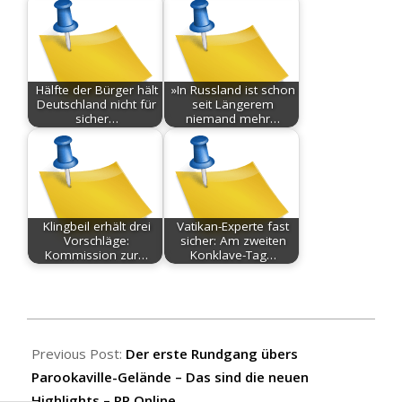
Hälfte der Bürger hält
»In Russland ist schon
Deutschland nicht für
seit Längerem
sicher…
niemand mehr…
Klingbeil erhält drei
Vatikan-Experte fast
Vorschläge:
sicher: Am zweiten
Kommission zur…
Konklave-Tag…
2025-
07-
Previous Post:
Der erste Rundgang übers
17
Parookaville-Gelände – Das sind die neuen
Highlights – RP Online