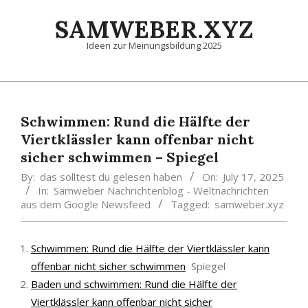
Skip
SAMWEBER.XYZ
to
content
Ideen zur Meinungsbildung 2025
Primary
Navigation
Menu
Schwimmen: Rund die Hälfte der
Viertklässler kann offenbar nicht
sicher schwimmen – Spiegel
By:
das solltest du gelesen haben
On:
July 17, 2025
In:
Samweber Nachrichtenblog - Weltnachrichten
aus dem Google Newsfeed
Tagged:
samweber.xyz
Schwimmen: Rund die Hälfte der Viertklässler kann
offenbar nicht sicher schwimmen
Spiegel
Baden und schwimmen: Rund die Hälfte der
Viertklässler kann offenbar nicht sicher