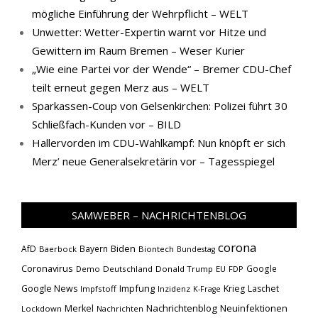
mögliche Einführung der Wehrpflicht – WELT
Unwetter: Wetter-Expertin warnt vor Hitze und
Gewittern im Raum Bremen – Weser Kurier
„Wie eine Partei vor der Wende“ – Bremer CDU-Chef
teilt erneut gegen Merz aus – WELT
Sparkassen-Coup von Gelsenkirchen: Polizei führt 30
Schließfach-Kunden vor – BILD
Hallervorden im CDU-Wahlkampf: Nun knöpft er sich
Merz’ neue Generalsekretärin vor – Tagesspiegel
SAMWEBER – NACHRICHTENBLOG
corona
Biden
AfD
Bayern
Baerbock
Biontech
Bundestag
Coronavirus
Google
Demo
Deutschland
Donald Trump
EU
FDP
Impfung
Google News
Krieg
Laschet
Impfstoff
Inzidenz
K-Frage
Nachrichtenblog
Neuinfektionen
Merkel
Lockdown
Nachrichten