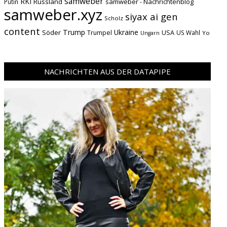
samweber
RKI
Russland
samweber - Nachrichtenblog
Putin
samweber.xyz
siyax ai gen
Scholz
content
Trump
Söder
Ukraine
USA
Trumpel
US Wahl
Yo
Ungarn
NACHRICHTEN AUS DER DATAPIPE