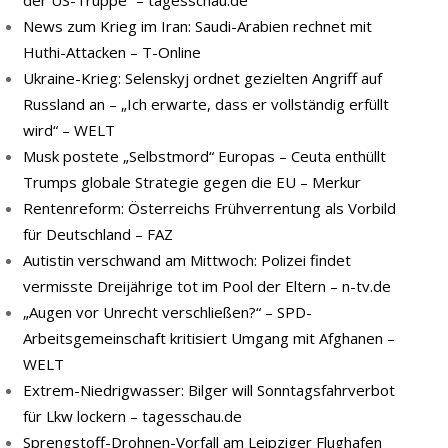
der US-Truppe” – tagesschau.de
News zum Krieg im Iran: Saudi-Arabien rechnet mit
Huthi-Attacken – T-Online
Ukraine-Krieg: Selenskyj ordnet gezielten Angriff auf
Russland an – „Ich erwarte, dass er vollständig erfüllt
wird“ – WELT
Musk postete „Selbstmord“ Europas – Ceuta enthüllt
Trumps globale Strategie gegen die EU – Merkur
Rentenreform: Österreichs Frühverrentung als Vorbild
für Deutschland – FAZ
Autistin verschwand am Mittwoch: Polizei findet
vermisste Dreijährige tot im Pool der Eltern – n-tv.de
„Augen vor Unrecht verschließen?“ – SPD-
Arbeitsgemeinschaft kritisiert Umgang mit Afghanen –
WELT
Extrem-Niedrigwasser: Bilger will Sonntagsfahrverbot
für Lkw lockern – tagesschau.de
Sprengstoff-Drohnen-Vorfall am Leipziger Flughafen