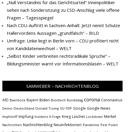
„Null Verständnis für das Gerichtsurteil“ Innenpolitiker
sehen nach Sondersitzung zu CSD-Anschlag viele offene
Fragen – Tagesspiegel
Nach CDU-Auftritt in Sachsen-Anhalt: Jetzt nennt Schulze
Hallervordens Aussagen „grundfalsch“ – BILD
Umfrage: Linke liegt in Berlin vorn – CDU profitiert nicht
von Kandidatenwechsel – WELT
„Selbst Kinder verbreiten rechtsradikale Sprüche“ –
Bildungsminister warnt vor Informationsblasen – WELT
SAMWEBER – NACHRICHTENBLOG
corona
Biden
Coronavirus
AfD
Bayern
Baerbock
Biontech
Bundestag
Google
Google News
Demo
Deutschland
Donald Trump
EU
FDP
Impfung
Krieg
Laschet
Merkel
Impfstoff
Inzidenz
Lockdown
K-Frage
Nachrichtenblog
Neuinfektionen
Nachrichten
Pandemie
Pest
Polen