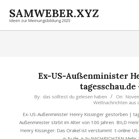
Skip
SAMWEBER.XYZ
to
content
Ideen zur Meinungsbildung 2025
Ex-US-Außenminister Hen
tagesschau.de 
2023-
By:
das solltest du gelesen haben
On:
Novem
Weltnachrichten au
11-
30
Ex-US-Außenminister Henry Kissinger gestorben | ta
Außenminister stirbt im Alter von 100 Jahren BILD He
Henry Kissinger: Das Orakel ist verstummt t-online US
n-tv.de n-tv NACHRICHTEN Mehr 