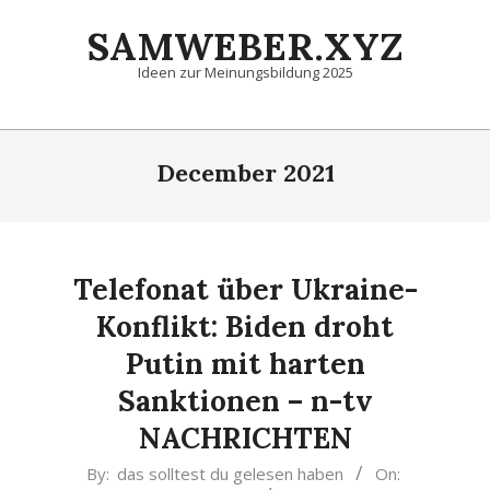
Skip
SAMWEBER.XYZ
to
content
Ideen zur Meinungsbildung 2025
Primary
Navigation
December 2021
Menu
Telefonat über Ukraine-
Konflikt: Biden droht
Putin mit harten
Sanktionen – n-tv
NACHRICHTEN
2021-
By:
das solltest du gelesen haben
On: