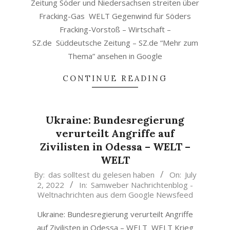
Zeitung Söder und Niedersachsen streiten über
Fracking-Gas WELT Gegenwind für Söders
Fracking-Vorstoß – Wirtschaft –
SZ.de Süddeutsche Zeitung – SZ.de “Mehr zum
Thema” ansehen in Google
CONTINUE READING
Ukraine: Bundesregierung
verurteilt Angriffe auf
Zivilisten in Odessa – WELT –
WELT
2022-
By:
das solltest du gelesen haben
On:
July
2, 2022
In:
Samweber Nachrichtenblog -
07-
Weltnachrichten aus dem Google Newsfeed
02
Ukraine: Bundesregierung verurteilt Angriffe
auf Zivilisten in Odessa – WELT WELT Krieg