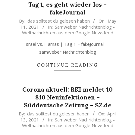
Tag 1, es geht wieder los –
fakeJournal
2021-
By:
das solltest du gelesen haben
On:
May
11, 2021
In:
Samweber Nachrichtenblog -
05-
Weltnachrichten aus dem Google Newsfeed
11
Israel vs. Hamas | Tag 1 – fakeJournal
samweber Nachrichtenblog
CONTINUE READING
Corona aktuell: RKI meldet 10
810 Neuinfektionen –
Süddeutsche Zeitung – SZ.de
2021-
By:
das solltest du gelesen haben
On:
April
13, 2021
In:
Samweber Nachrichtenblog -
04-
Weltnachrichten aus dem Google Newsfeed
13