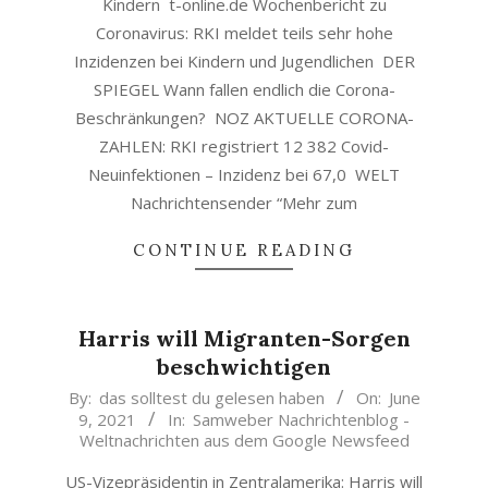
Kindern t-online.de Wochenbericht zu
Coronavirus: RKI meldet teils sehr hohe
Inzidenzen bei Kindern und Jugendlichen DER
SPIEGEL Wann fallen endlich die Corona-
Beschränkungen? NOZ AKTUELLE CORONA-
ZAHLEN: RKI registriert 12 382 Covid-
Neuinfektionen – Inzidenz bei 67,0 WELT
Nachrichtensender “Mehr zum
CONTINUE READING
Harris will Migranten-Sorgen
beschwichtigen
2021-
By:
das solltest du gelesen haben
On:
June
9, 2021
In:
Samweber Nachrichtenblog -
06-
Weltnachrichten aus dem Google Newsfeed
09
US-Vizepräsidentin in Zentralamerika: Harris will