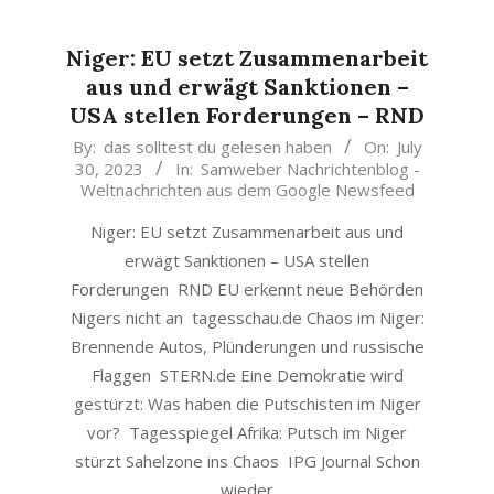
Niger: EU setzt Zusammenarbeit
aus und erwägt Sanktionen –
USA stellen Forderungen – RND
2023-
By:
das solltest du gelesen haben
On:
July
30, 2023
In:
Samweber Nachrichtenblog -
07-
Weltnachrichten aus dem Google Newsfeed
30
Niger: EU setzt Zusammenarbeit aus und
erwägt Sanktionen – USA stellen
Forderungen RND EU erkennt neue Behörden
Nigers nicht an tagesschau.de Chaos im Niger:
Brennende Autos, Plünderungen und russische
Flaggen STERN.de Eine Demokratie wird
gestürzt: Was haben die Putschisten im Niger
vor? Tagesspiegel Afrika: Putsch im Niger
stürzt Sahelzone ins Chaos IPG Journal Schon
wieder