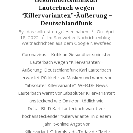
Lauterbach wegen
“Killervarianten”-Äußerung –
Deutschlandfunk
2022-
By:
das solltest du gelesen haben
On:
April
18, 2022
In:
Samweber Nachrichtenblog -
04-
Weltnachrichten aus dem Google Newsfeed
18
Coronavirus – Kritik an Gesundheitsminister
Lauterbach wegen “Killervarianten”-
Äußerung Deutschlandfunk Karl Lauterbach
erwartet Rückkehr zu Masken und warnt vor
“absoluter Killervariante” WEB.DE News
Lauterbach warnt vor „absoluter Killervariante“:
ansteckend wie Omikron, tödlich wie
Delta BILD Karl Lauterbach warnt vor
hochansteckender “Killervariante” in diesem
Jahr t-online Angst vor
„Killervariante“ Ingolstadt-Today.de “Mehr