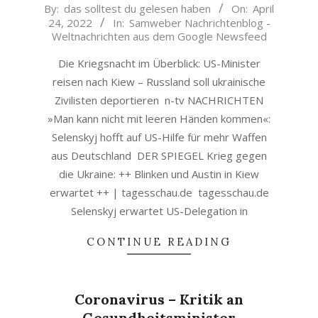
2022-
By:
das solltest du gelesen haben
On:
April
24, 2022
In:
Samweber Nachrichtenblog -
04-
Weltnachrichten aus dem Google Newsfeed
24
Die Kriegsnacht im Überblick: US-Minister
reisen nach Kiew – Russland soll ukrainische
Zivilisten deportieren n-tv NACHRICHTEN
»Man kann nicht mit leeren Händen kommen«:
Selenskyj hofft auf US-Hilfe für mehr Waffen
aus Deutschland DER SPIEGEL Krieg gegen
die Ukraine: ++ Blinken und Austin in Kiew
erwartet ++ | tagesschau.de tagesschau.de
Selenskyj erwartet US-Delegation in
CONTINUE READING
Coronavirus – Kritik an
Gesundheitsminister