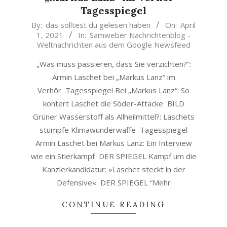
Tagesspiegel
2021-
By:
das solltest du gelesen haben
On:
April
1, 2021
In:
Samweber Nachrichtenblog -
04-
Weltnachrichten aus dem Google Newsfeed
01
„Was muss passieren, dass Sie verzichten?“:
Armin Laschet bei „Markus Lanz“ im
Verhör Tagesspiegel Bei „Markus Lanz“: So
kontert Laschet die Söder-Attacke BILD
Grüner Wasserstoff als Allheilmittel?: Laschets
stumpfe Klimawunderwaffe Tagesspiegel
Armin Laschet bei Markus Lanz: Ein Interview
wie ein Stierkampf DER SPIEGEL Kampf um die
Kanzlerkandidatur: »Laschet steckt in der
Defensive« DER SPIEGEL “Mehr
CONTINUE READING