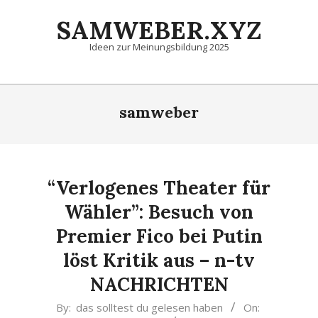
Skip
SAMWEBER.XYZ
to
content
Ideen zur Meinungsbildung 2025
Primary
Navigation
samweber
Menu
“Verlogenes Theater für
Wähler”: Besuch von
Premier Fico bei Putin
löst Kritik aus – n-tv
NACHRICHTEN
2024-
By:
das solltest du gelesen haben
On: