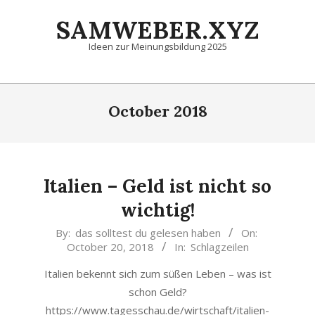
Skip
SAMWEBER.XYZ
to
content
Ideen zur Meinungsbildung 2025
Primary
Navigation
October 2018
Menu
Italien – Geld ist nicht so
wichtig!
2018-
By:
das solltest du gelesen haben
On:
October 20, 2018
In:
Schlagzeilen
10-
20
Italien bekennt sich zum süßen Leben – was ist
schon Geld?
https://www.tagesschau.de/wirtschaft/italien-