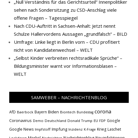
„Null Verständnis für das Gerichtsurteil“ Innenpolitiker
sehen nach Sondersitzung zu CSD-Anschlag viele
offene Fragen – Tagesspiegel
Nach CDU-Auftritt in Sachsen-Anhalt: Jetzt nennt
Schulze Hallervordens Aussagen „grundfalsch“ – BILD
Umfrage: Linke liegt in Berlin vorn – CDU profitiert
nicht von Kandidatenwechsel – WELT
„Selbst Kinder verbreiten rechtsradikale Sprüche“ –
Bildungsminister warnt vor Informationsblasen –
WELT
SAMWEBER – NACHRICHTENBLOG
corona
Biden
AfD
Bayern
Baerbock
Biontech
Bundestag
Coronavirus
Google
Demo
Deutschland
Donald Trump
EU
FDP
Impfung
Google News
Krieg
Laschet
Impfstoff
Inzidenz
K-Frage
Nachrichtenblog
Neuinfektionen
Merkel
Lockdown
Nachrichten