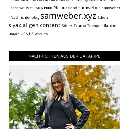
samweber
RKI
Russland
samweber
Putin
Pandemie
Pest
Polen
samweber.xyz
- Nachrichtenblog
Scholz
siyax ai gen content
Trump
Söder
Ukraine
Trumpel
USA
US Wahl
Yo
Ungarn
NACHRICHTEN AUS DER DATAPIPE