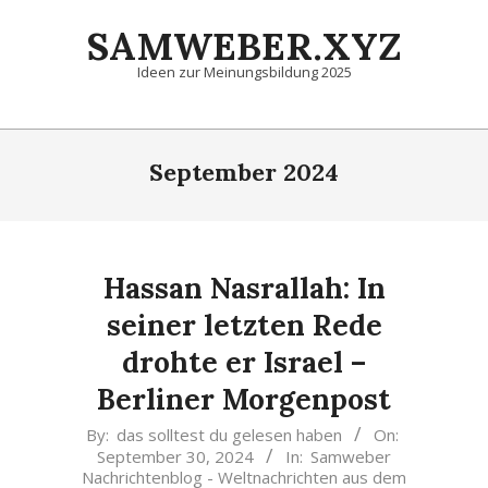
Skip
SAMWEBER.XYZ
to
content
Ideen zur Meinungsbildung 2025
Primary
Navigation
September 2024
Menu
Hassan Nasrallah: In
seiner letzten Rede
drohte er Israel –
Berliner Morgenpost
2024-
By:
das solltest du gelesen haben
On:
September 30, 2024
In:
Samweber
09-
Nachrichtenblog - Weltnachrichten aus dem