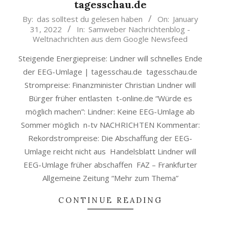
tagesschau.de
2022-
By:
das solltest du gelesen haben
On:
January
31, 2022
In:
Samweber Nachrichtenblog -
01-
Weltnachrichten aus dem Google Newsfeed
31
Steigende Energiepreise: Lindner will schnelles Ende
der EEG-Umlage | tagesschau.de tagesschau.de
Strompreise: Finanzminister Christian Lindner will
Bürger früher entlasten t-online.de “Würde es
möglich machen”: Lindner: Keine EEG-Umlage ab
Sommer möglich n-tv NACHRICHTEN Kommentar:
Rekordstrompreise: Die Abschaffung der EEG-
Umlage reicht nicht aus Handelsblatt Lindner will
EEG-Umlage früher abschaffen FAZ – Frankfurter
Allgemeine Zeitung “Mehr zum Thema”
CONTINUE READING