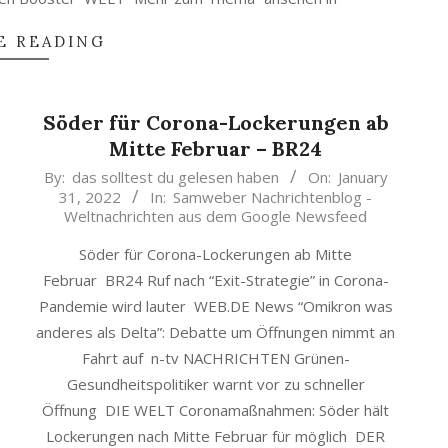
E READING
Söder für Corona-Lockerungen ab
Mitte Februar – BR24
2022-
By:
das solltest du gelesen haben
On:
January
31, 2022
In:
Samweber Nachrichtenblog -
01-
Weltnachrichten aus dem Google Newsfeed
31
Söder für Corona-Lockerungen ab Mitte
Februar BR24 Ruf nach “Exit-Strategie” in Corona-
Pandemie wird lauter WEB.DE News “Omikron was
anderes als Delta”: Debatte um Öffnungen nimmt an
Fahrt auf n-tv NACHRICHTEN Grünen-
Gesundheitspolitiker warnt vor zu schneller
Öffnung DIE WELT Coronamaßnahmen: Söder hält
Lockerungen nach Mitte Februar für möglich DER