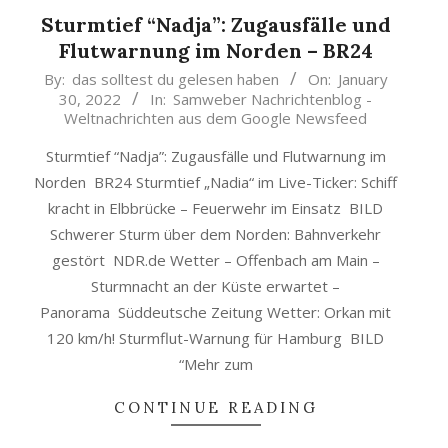
Sturmtief “Nadja”: Zugausfälle und
Flutwarnung im Norden – BR24
2022-
By:
das solltest du gelesen haben
On:
January
30, 2022
In:
Samweber Nachrichtenblog -
01-
Weltnachrichten aus dem Google Newsfeed
30
Sturmtief “Nadja”: Zugausfälle und Flutwarnung im
Norden BR24 Sturmtief „Nadia“ im Live-Ticker: Schiff
kracht in Elbbrücke – Feuerwehr im Einsatz BILD
Schwerer Sturm über dem Norden: Bahnverkehr
gestört NDR.de Wetter – Offenbach am Main –
Sturmnacht an der Küste erwartet –
Panorama Süddeutsche Zeitung Wetter: Orkan mit
120 km/h! Sturmflut-Warnung für Hamburg BILD
“Mehr zum
CONTINUE READING