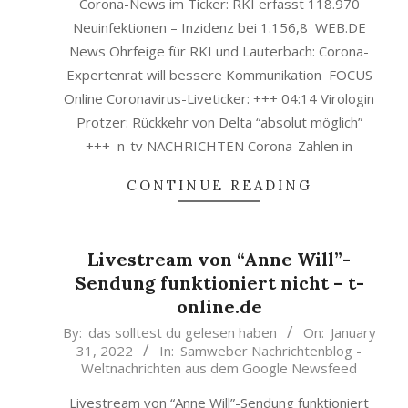
Corona-News im Ticker: RKI erfasst 118.970
Neuinfektionen – Inzidenz bei 1.156,8 WEB.DE
News Ohrfeige für RKI und Lauterbach: Corona-
Expertenrat will bessere Kommunikation FOCUS
Online Coronavirus-Liveticker: +++ 04:14 Virologin
Protzer: Rückkehr von Delta “absolut möglich”
+++ n-tv NACHRICHTEN Corona-Zahlen in
CONTINUE READING
Livestream von “Anne Will”-
Sendung funktioniert nicht – t-
online.de
2022-
By:
das solltest du gelesen haben
On:
January
31, 2022
In:
Samweber Nachrichtenblog -
01-
Weltnachrichten aus dem Google Newsfeed
31
Livestream von “Anne Will”-Sendung funktioniert