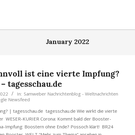
January 2022
nvoll ist eine vierte Impfung?
 – tagesschau.de
2022
In:
Samweber Nachrichtenblog - Weltnachrichten
gle Newsfeed
fung? | tagesschau.de tagesschau.de Wie wirkt die vierte
ter WESER-KURIER Corona: Kommt bald der Booster-
a-Impfung: Boostern ohne Ende? Possoch klärt! BR24
iten Booster WELT “Mehr zum Thema” ansehen in