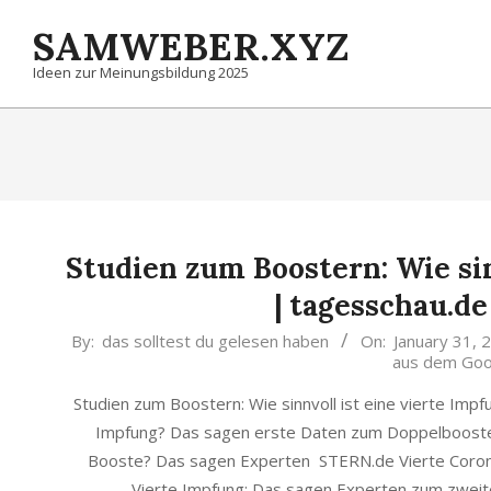
Skip
SAMWEBER.XYZ
to
content
Ideen zur Meinungsbildung 2025
Studien zum Boostern: Wie sin
| tagesschau.de
2022-
By:
das solltest du gelesen haben
On:
January 31, 
aus dem Goo
01-
31
Studien zum Boostern: Wie sinnvoll ist eine vierte Imp
Impfung? Das sagen erste Daten zum Doppelboos
Booste? Das sagen Experten STERN.de Vierte Coron
Vierte Impfung: Das sagen Experten zum zwe