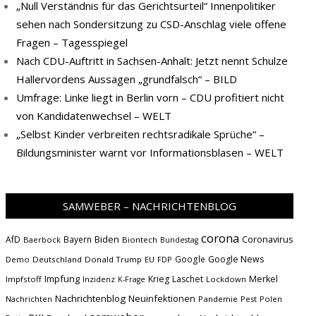
„Null Verständnis für das Gerichtsurteil“ Innenpolitiker
sehen nach Sondersitzung zu CSD-Anschlag viele offene
Fragen – Tagesspiegel
Nach CDU-Auftritt in Sachsen-Anhalt: Jetzt nennt Schulze
Hallervordens Aussagen „grundfalsch“ – BILD
Umfrage: Linke liegt in Berlin vorn – CDU profitiert nicht
von Kandidatenwechsel – WELT
„Selbst Kinder verbreiten rechtsradikale Sprüche“ –
Bildungsminister warnt vor Informationsblasen – WELT
SAMWEBER – NACHRICHTENBLOG
corona
Biden
Coronavirus
AfD
Bayern
Baerbock
Biontech
Bundestag
Google
Google News
Demo
Deutschland
Donald Trump
EU
FDP
Impfung
Krieg
Laschet
Merkel
Impfstoff
Inzidenz
Lockdown
K-Frage
Nachrichtenblog
Neuinfektionen
Nachrichten
Pandemie
Pest
Polen