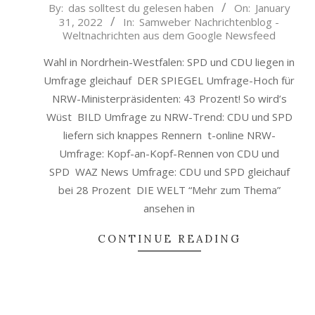
2022-
By:
das solltest du gelesen haben
On:
January
31, 2022
In:
Samweber Nachrichtenblog -
01-
Weltnachrichten aus dem Google Newsfeed
31
Wahl in Nordrhein-Westfalen: SPD und CDU liegen in
Umfrage gleichauf DER SPIEGEL Umfrage-Hoch für
NRW-Ministerpräsidenten: 43 Prozent! So wird’s
Wüst BILD Umfrage zu NRW-Trend: CDU und SPD
liefern sich knappes Rennern t-online NRW-
Umfrage: Kopf-an-Kopf-Rennen von CDU und
SPD WAZ News Umfrage: CDU und SPD gleichauf
bei 28 Prozent DIE WELT “Mehr zum Thema”
ansehen in
CONTINUE READING