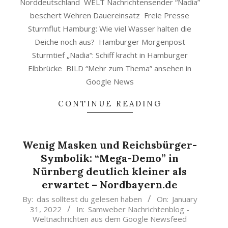
Norddeutschland WELT Nachrichtensender “Nadia”
beschert Wehren Dauereinsatz Freie Presse
Sturmflut Hamburg: Wie viel Wasser halten die
Deiche noch aus? Hamburger Morgenpost
Sturmtief „Nadia“: Schiff kracht in Hamburger
Elbbrücke BILD “Mehr zum Thema” ansehen in
Google News
CONTINUE READING
Wenig Masken und Reichsbürger-
Symbolik: “Mega-Demo” in
Nürnberg deutlich kleiner als
erwartet – Nordbayern.de
2022-
By:
das solltest du gelesen haben
On:
January
31, 2022
In:
Samweber Nachrichtenblog -
01-
Weltnachrichten aus dem Google Newsfeed
31