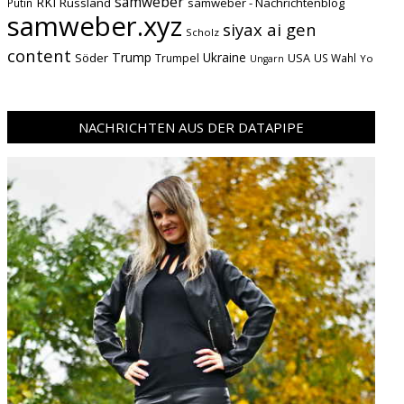
samweber
RKI
Russland
samweber - Nachrichtenblog
Putin
samweber.xyz
siyax ai gen
Scholz
content
Trump
Söder
Ukraine
USA
Trumpel
US Wahl
Yo
Ungarn
NACHRICHTEN AUS DER DATAPIPE