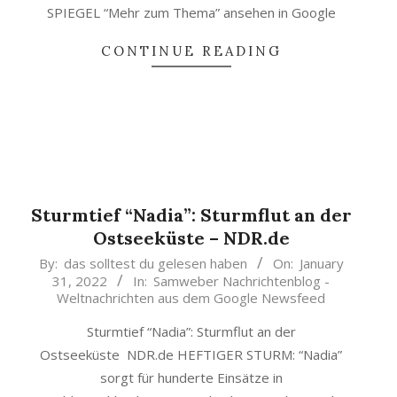
SPIEGEL “Mehr zum Thema” ansehen in Google
CONTINUE READING
Sturmtief “Nadia”: Sturmflut an der
Ostseeküste – NDR.de
2022-
By:
das solltest du gelesen haben
On:
January
31, 2022
In:
Samweber Nachrichtenblog -
01-
Weltnachrichten aus dem Google Newsfeed
31
Sturmtief “Nadia”: Sturmflut an der
Ostseeküste NDR.de HEFTIGER STURM: “Nadia”
sorgt für hunderte Einsätze in