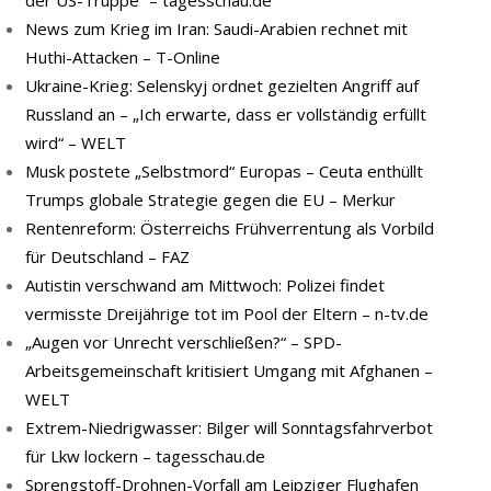
der US-Truppe” – tagesschau.de
News zum Krieg im Iran: Saudi-Arabien rechnet mit
Huthi-Attacken – T-Online
Ukraine-Krieg: Selenskyj ordnet gezielten Angriff auf
Russland an – „Ich erwarte, dass er vollständig erfüllt
wird“ – WELT
Musk postete „Selbstmord“ Europas – Ceuta enthüllt
Trumps globale Strategie gegen die EU – Merkur
Rentenreform: Österreichs Frühverrentung als Vorbild
für Deutschland – FAZ
Autistin verschwand am Mittwoch: Polizei findet
vermisste Dreijährige tot im Pool der Eltern – n-tv.de
„Augen vor Unrecht verschließen?“ – SPD-
Arbeitsgemeinschaft kritisiert Umgang mit Afghanen –
WELT
Extrem-Niedrigwasser: Bilger will Sonntagsfahrverbot
für Lkw lockern – tagesschau.de
Sprengstoff-Drohnen-Vorfall am Leipziger Flughafen