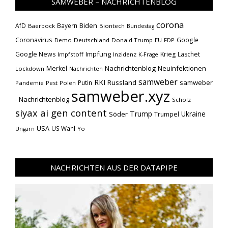
SAMWEBER – NACHRICHTENBLOG
corona
Biden
AfD
Bayern
Baerbock
Biontech
Bundestag
Coronavirus
Google
Demo
Deutschland
Donald Trump
EU
FDP
Impfung
Google News
Krieg
Laschet
Impfstoff
Inzidenz
K-Frage
Nachrichtenblog
Neuinfektionen
Merkel
Lockdown
Nachrichten
samweber
RKI
Russland
samweber
Putin
Pandemie
Pest
Polen
samweber.xyz
- Nachrichtenblog
Scholz
siyax ai gen content
Trump
Söder
Ukraine
Trumpel
USA
US Wahl
Yo
Ungarn
NACHRICHTEN AUS DER DATAPIPE