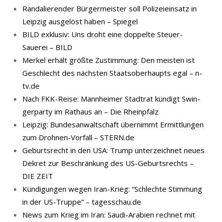
Randalierender Bürgermeister soll Polizeieinsatz in
Leipzig ausgelöst haben – Spiegel
BILD exklusiv: Uns droht eine doppelte Steuer-
Sauerei – BILD
Merkel erhält größte Zustimmung: Den meisten ist
Geschlecht des nächsten Staatsoberhaupts egal – n-
tv.de
Nach FKK-​Reise: Mann­hei­mer Stadt­rat kün­digt Swin­
ger­par­ty im Rat­haus an – Die Rheinpfalz
Leipzig: Bundesanwaltschaft übernimmt Ermittlungen
zum Drohnen-Vorfall – STERN.de
Geburtsrecht in den USA: Trump unterzeichnet neues
Dekret zur Beschränkung des US-Geburtsrechts –
DIE ZEIT
Kündigungen wegen Iran-Krieg: “Schlechte Stimmung
in der US-Truppe” – tagesschau.de
News zum Krieg im Iran: Saudi-Arabien rechnet mit