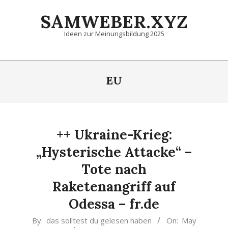
Skip
SAMWEBER.XYZ
to
content
Ideen zur Meinungsbildung 2025
Primary
Navigation
EU
Menu
++ Ukraine-Krieg:
„Hysterische Attacke“ –
Tote nach
Raketenangriff auf
Odessa – fr.de
2022-
By:
das solltest du gelesen haben
On:
May