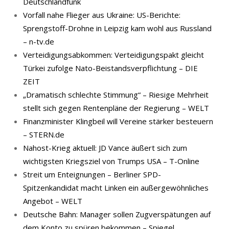
Deutschlandfunk
Vorfall nahe Flieger aus Ukraine: US-Berichte:
Sprengstoff-Drohne in Leipzig kam wohl aus Russland
– n-tv.de
Verteidigungsabkommen: Verteidigungspakt gleicht
Türkei zufolge Nato-Beistandsverpflichtung – DIE
ZEIT
„Dramatisch schlechte Stimmung“ – Riesige Mehrheit
stellt sich gegen Rentenpläne der Regierung – WELT
Finanzminister Klingbeil will Vereine stärker besteuern
– STERN.de
Nahost-Krieg aktuell: JD Vance äußert sich zum
wichtigsten Kriegsziel von Trumps USA – T-Online
Streit um Enteignungen – Berliner SPD-
Spitzenkandidat macht Linken ein außergewöhnliches
Angebot – WELT
Deutsche Bahn: Manager sollen Zugverspätungen auf
dem Konto zu spüren bekommen – Spiegel