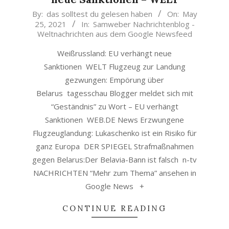
2021-
By:
das solltest du gelesen haben
On:
May
25, 2021
In:
Samweber Nachrichtenblog -
05-
Weltnachrichten aus dem Google Newsfeed
25
Weißrussland: EU verhängt neue
Sanktionen WELT Flugzeug zur Landung
gezwungen: Empörung über
Belarus tagesschau Blogger meldet sich mit
“Geständnis” zu Wort – EU verhängt
Sanktionen WEB.DE News Erzwungene
Flugzeuglandung: Lukaschenko ist ein Risiko für
ganz Europa DER SPIEGEL Strafmaßnahmen
gegen Belarus:Der Belavia-Bann ist falsch n-tv
NACHRICHTEN “Mehr zum Thema” ansehen in
Google News +
CONTINUE READING