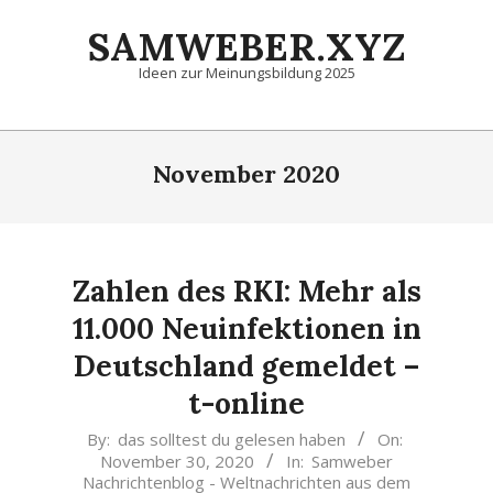
Skip
SAMWEBER.XYZ
to
content
Ideen zur Meinungsbildung 2025
Primary
Navigation
November 2020
Menu
Zahlen des RKI: Mehr als
11.000 Neuinfektionen in
Deutschland gemeldet –
t-online
2020-
By:
das solltest du gelesen haben
On:
November 30, 2020
In:
Samweber
11-
Nachrichtenblog - Weltnachrichten aus dem