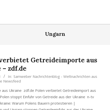
Ungarn
n verbietet Getreideimporte aus
 – zdf.de
3
In:
Samweber Nachrichtenblog - Weltnachrichten aus
e Newsfeed
te aus Ukraine zdf.de Polen verbietet Getreideimport aus
 Polen stoppt Einfuhr von Getreide aus der Ukraine n-tv
raine: Warum Polens Bauern protestieren |
n und Ungarn stoppen Getreideeinfuhr aus der Ukraine