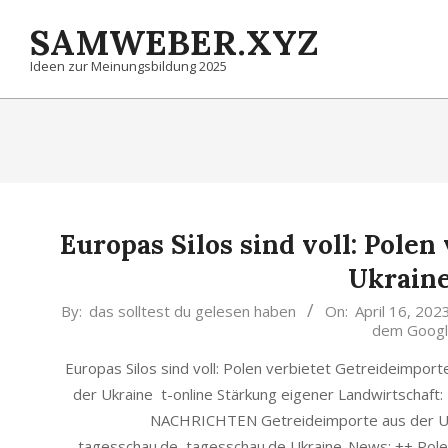
Skip
SAMWEBER.XYZ
to
content
Ideen zur Meinungsbildung 2025
Europas Silos sind voll: Pole
Ukraine
2023-
By:
das solltest du gelesen haben
On:
April 16, 202
dem Googl
04-
16
Europas Silos sind voll: Polen verbietet Getreideimpor
der Ukraine t-online Stärkung eigener Landwirtschaft:
NACHRICHTEN Getreideimporte aus der Uk
tagesschau.de tagesschau.de Ukraine-News: ++ Pole