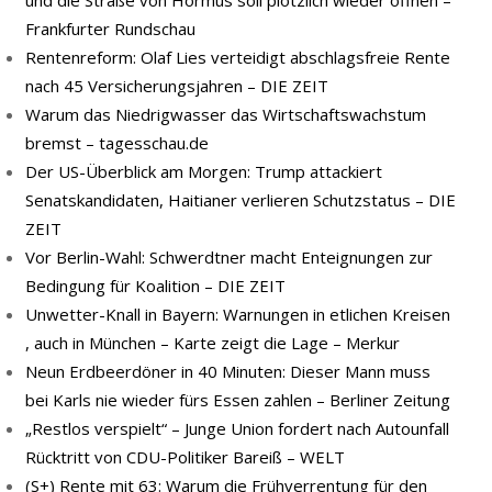
und die Straße von Hormus soll plötzlich wieder öffnen –
Frankfurter Rundschau
Rentenreform: Olaf Lies verteidigt abschlagsfreie Rente
nach 45 Versicherungsjahren – DIE ZEIT
Warum das Niedrigwasser das Wirtschaftswachstum
bremst – tagesschau.de
Der US-Überblick am Morgen: Trump attackiert
Senatskandidaten, Haitianer verlieren Schutzstatus – DIE
ZEIT
Vor Berlin-Wahl: Schwerdtner macht Enteignungen zur
Bedingung für Koalition – DIE ZEIT
Unwetter-Knall in Bayern: Warnungen in etlichen Kreisen
, auch in München – Karte zeigt die Lage – Merkur
Neun Erdbeerdöner in 40 Minuten: Dieser Mann muss
bei Karls nie wieder fürs Essen zahlen – Berliner Zeitung
„Restlos verspielt“ – Junge Union fordert nach Autounfall
Rücktritt von CDU-Politiker Bareiß – WELT
(S+) Rente mit 63: Warum die Frühverrentung für den