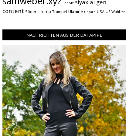
samweber.xyz
siyax ai gen
Scholz
content
Trump
Söder
Ukraine
USA
Trumpel
US Wahl
Yo
Ungarn
NACHRICHTEN AUS DER DATAPIPE