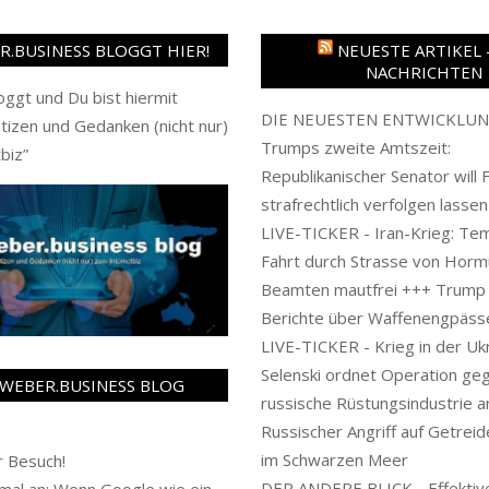
.BUSINESS BLOGGT HIER!
NEUESTE ARTIKEL 
NACHRICHTEN
oggt und Du bist hiermit
DIE NEUESTEN ENTWICKLUN
tizen und Gedanken (nicht nur)
Trumps zweite Amtszeit:
biz
”
Republikanischer Senator will 
strafrechtlich verfolgen lassen
LIVE-TICKER - Iran-Krieg: Te
Fahrt durch Strasse von Horm
Beamten mautfrei +++ Trump
Berichte über Waffenengpäss
LIVE-TICKER - Krieg in der Ukr
Selenski ordnet Operation ge
WEBER.BUSINESS BLOG
russische Rüstungsindustrie a
Russischer Angriff auf Getreid
im Schwarzen Meer
 Besuch!
DER ANDERE BLICK - Effektiv