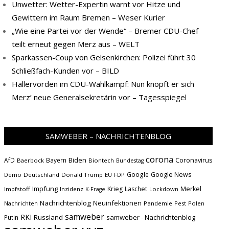
Unwetter: Wetter-Expertin warnt vor Hitze und
Gewittern im Raum Bremen – Weser Kurier
„Wie eine Partei vor der Wende“ – Bremer CDU-Chef
teilt erneut gegen Merz aus – WELT
Sparkassen-Coup von Gelsenkirchen: Polizei führt 30
Schließfach-Kunden vor – BILD
Hallervorden im CDU-Wahlkampf: Nun knöpft er sich
Merz’ neue Generalsekretärin vor – Tagesspiegel
SAMWEBER – NACHRICHTENBLOG
corona
Biden
Coronavirus
AfD
Bayern
Baerbock
Biontech
Bundestag
Google
Google News
Demo
Deutschland
Donald Trump
EU
FDP
Impfung
Krieg
Laschet
Merkel
Impfstoff
Inzidenz
Lockdown
K-Frage
Nachrichtenblog
Neuinfektionen
Nachrichten
Pandemie
Pest
Polen
samweber
RKI
Russland
samweber - Nachrichtenblog
Putin