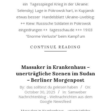
ein Tagesspiegel Krieg in der Ukraine:
Selenskyj: Lage in Pokrowsk hart, in Kupjansk
etwas besser Handelsblatt Ukraine-Liveblog:
++ Kiew: Russische Soldaten in Pokrowsk
eingedrungen ++ tagesschau.de +++ 19:03
“Enorme Verluste” beim Kampf um
CONTINUE READING
Massaker in Krankenhaus –
unerträgliche Szenen im Sudan
– Berliner Morgenpost
2025-
By:
das solltest du gelesen haben
On:
October 30, 2025
In:
Samweber
10-
Nachrichtenblog - Weltnachrichten aus dem
30
Google Newsfeed
Massaker in Krankenhaus – unerträgliche