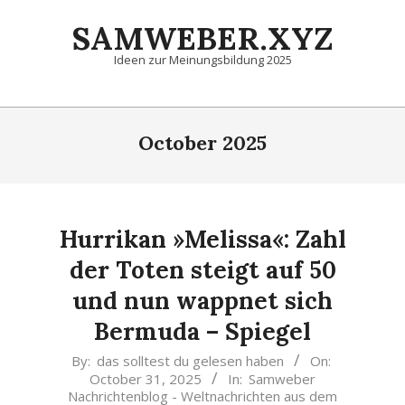
Skip
SAMWEBER.XYZ
to
content
Ideen zur Meinungsbildung 2025
Primary
Navigation
October 2025
Menu
Hurrikan »Melissa«: Zahl
der Toten steigt auf 50
und nun wappnet sich
Bermuda – Spiegel
2025-
By:
das solltest du gelesen haben
On:
October 31, 2025
In:
Samweber
10-
Nachrichtenblog - Weltnachrichten aus dem