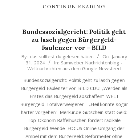
CONTINUE READING
Bundessozialgericht: Politik geht
zu lasch gegen Bürgergeld-
Faulenzer vor – BILD
2024-
By:
das solltest du gelesen haben
On:
January
31, 2024
In:
Samweber Nachrichtenblog -
01-
Weltnachrichten aus dem Google Newsfeed
31
Bundessozialgericht: Politik geht zu lasch gegen
Bürgergeld-Faulenzer vor BILD CDU: „Werden als
Erstes das Bürgergeld abschaffen“ WELT
Bürgergeld-Totalverweigerer – „Heil könnte sogar
härter vorgehen“ Merkur.de Gutschein statt Geld:
Top-Ökonom Raffelhüschen fordert radikale
Bürgergeld-Wende FOCUS Online Umgang der
Ampel mit dem Bürgergeld: Reformeifer ohne