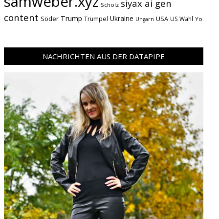
samweber.xyz
siyax ai gen
Scholz
content
Trump
Söder
Ukraine
USA
Trumpel
US Wahl
Yo
Ungarn
NACHRICHTEN AUS DER DATAPIPE