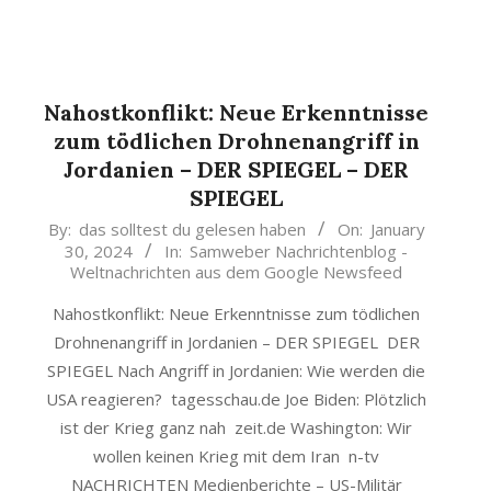
Nahostkonflikt: Neue Erkenntnisse
zum tödlichen Drohnenangriff in
Jordanien – DER SPIEGEL – DER
SPIEGEL
2024-
By:
das solltest du gelesen haben
On:
January
30, 2024
In:
Samweber Nachrichtenblog -
01-
Weltnachrichten aus dem Google Newsfeed
30
Nahostkonflikt: Neue Erkenntnisse zum tödlichen
Drohnenangriff in Jordanien – DER SPIEGEL DER
SPIEGEL Nach Angriff in Jordanien: Wie werden die
USA reagieren? tagesschau.de Joe Biden: Plötzlich
ist der Krieg ganz nah zeit.de Washington: Wir
wollen keinen Krieg mit dem Iran n-tv
NACHRICHTEN Medienberichte – US-Militär