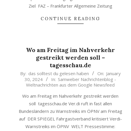
Ziel FAZ – Frankfurter Allgemeine Zeitung
CONTINUE READING
Wo am Freitag im Nahverkehr
gestreikt werden soll –
tagesschau.de
2024-
By:
das solltest du gelesen haben
On:
January
30, 2024
In:
Samweber Nachrichtenblog -
01-
Weltnachrichten aus dem Google Newsfeed
30
Wo am Freitag im Nahverkehr gestreikt werden
soll tagesschau.de Ver.di ruft in fast allen
Bundesländern zu Warnstreiks im ÖPNV am Freitag
auf DER SPIEGEL Fahrgastverband kritisiert Verdi-
Warnstreiks im ÖPNV WELT Pressestimme: