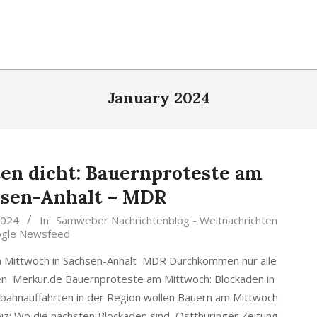
January 2024
ten dicht: Bauernproteste am
hsen-Anhalt – MDR
2024
In:
Samweber Nachrichtenblog - Weltnachrichten
gle Newsfeed
am Mittwoch in Sachsen-Anhalt MDR Durchkommen nur alle
ren Merkur.de Bauernproteste am Mittwoch: Blockaden in
bahnauffahrten in der Region wollen Bauern am Mittwoch
iz: Wo die nächsten Blockaden sind Ostthüringer Zeitung