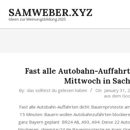
Skip
SAMWEBER.XYZ
to
content
Ideen zur Meinungsbildung 2025
Fast alle Autobahn-Auffahr
Mittwoch in Sac
2024-
By:
das solltest du gelesen haben
On:
January 31, 
aus dem Goo
01-
31
Fast alle Autobahn-Auffahrten dicht: Bauernproteste 
15 Minuten: Bauern wollen Autobahnzufahrten blockie
ganz Bayern geplant BR24 A8, A93, A94: Diese 22 Auto
blockieren chiemgau24.de Bauernproteste im Kreis Gre