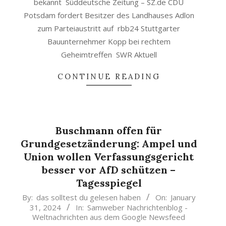
bekannt Süddeutsche Zeitung – SZ.de CDU
Potsdam fordert Besitzer des Landhauses Adlon
zum Parteiaustritt auf rbb24 Stuttgarter
Bauunternehmer Kopp bei rechtem
Geheimtreffen SWR Aktuell
CONTINUE READING
Buschmann offen für
Grundgesetzänderung: Ampel und
Union wollen Verfassungsgericht
besser vor AfD schützen –
Tagesspiegel
2024-
By:
das solltest du gelesen haben
On:
January
31, 2024
In:
Samweber Nachrichtenblog -
01-
Weltnachrichten aus dem Google Newsfeed
31