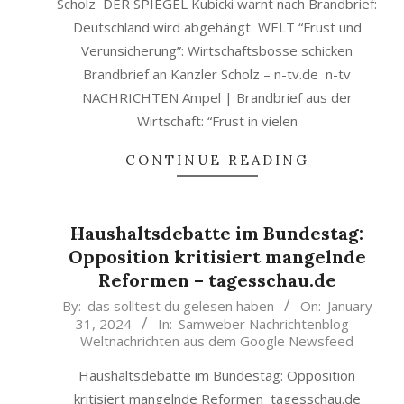
Scholz DER SPIEGEL Kubicki warnt nach Brandbrief:
Deutschland wird abgehängt WELT “Frust und
Verunsicherung”: Wirtschaftsbosse schicken
Brandbrief an Kanzler Scholz – n-tv.de n-tv
NACHRICHTEN Ampel | Brandbrief aus der
Wirtschaft: “Frust in vielen
CONTINUE READING
Haushaltsdebatte im Bundestag:
Opposition kritisiert mangelnde
Reformen – tagesschau.de
2024-
By:
das solltest du gelesen haben
On:
January
31, 2024
In:
Samweber Nachrichtenblog -
01-
Weltnachrichten aus dem Google Newsfeed
31
Haushaltsdebatte im Bundestag: Opposition
kritisiert mangelnde Reformen tagesschau.de