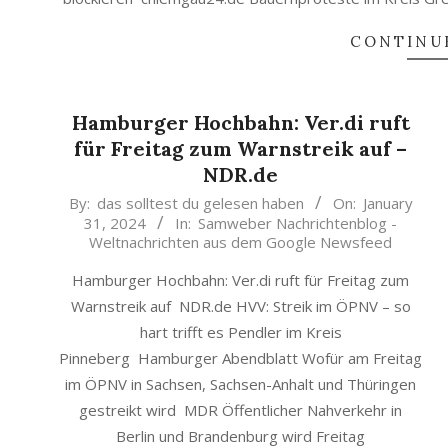
CONTINU
Hamburger Hochbahn: Ver.di ruft
für Freitag zum Warnstreik auf –
NDR.de
2024-
By:
das solltest du gelesen haben
On:
January
31, 2024
In:
Samweber Nachrichtenblog -
01-
Weltnachrichten aus dem Google Newsfeed
31
Hamburger Hochbahn: Ver.di ruft für Freitag zum
Warnstreik auf NDR.de HVV: Streik im ÖPNV – so
hart trifft es Pendler im Kreis
Pinneberg Hamburger Abendblatt Wofür am Freitag
im ÖPNV in Sachsen, Sachsen-Anhalt und Thüringen
gestreikt wird MDR Öffentlicher Nahverkehr in
Berlin und Brandenburg wird Freitag