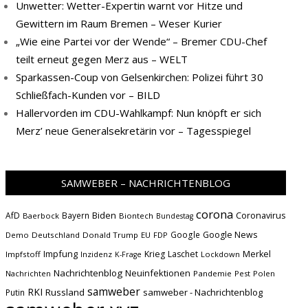
Unwetter: Wetter-Expertin warnt vor Hitze und
Gewittern im Raum Bremen – Weser Kurier
„Wie eine Partei vor der Wende“ – Bremer CDU-Chef
teilt erneut gegen Merz aus – WELT
Sparkassen-Coup von Gelsenkirchen: Polizei führt 30
Schließfach-Kunden vor – BILD
Hallervorden im CDU-Wahlkampf: Nun knöpft er sich
Merz’ neue Generalsekretärin vor – Tagesspiegel
SAMWEBER – NACHRICHTENBLOG
corona
Biden
Coronavirus
AfD
Bayern
Baerbock
Biontech
Bundestag
Google
Google News
Demo
Deutschland
Donald Trump
EU
FDP
Impfung
Krieg
Laschet
Merkel
Impfstoff
Inzidenz
Lockdown
K-Frage
Nachrichtenblog
Neuinfektionen
Nachrichten
Pandemie
Pest
Polen
samweber
RKI
Russland
samweber - Nachrichtenblog
Putin