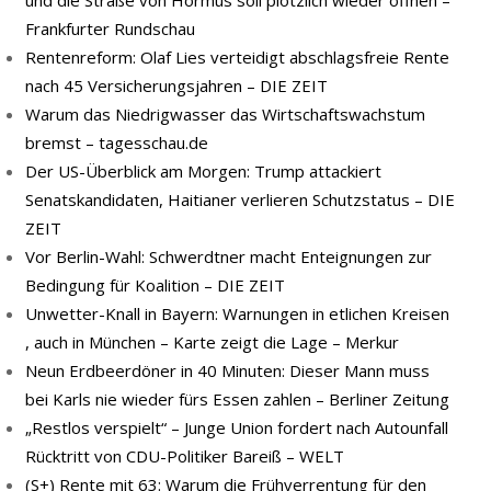
und die Straße von Hormus soll plötzlich wieder öffnen –
Frankfurter Rundschau
Rentenreform: Olaf Lies verteidigt abschlagsfreie Rente
nach 45 Versicherungsjahren – DIE ZEIT
Warum das Niedrigwasser das Wirtschaftswachstum
bremst – tagesschau.de
Der US-Überblick am Morgen: Trump attackiert
Senatskandidaten, Haitianer verlieren Schutzstatus – DIE
ZEIT
Vor Berlin-Wahl: Schwerdtner macht Enteignungen zur
Bedingung für Koalition – DIE ZEIT
Unwetter-Knall in Bayern: Warnungen in etlichen Kreisen
, auch in München – Karte zeigt die Lage – Merkur
Neun Erdbeerdöner in 40 Minuten: Dieser Mann muss
bei Karls nie wieder fürs Essen zahlen – Berliner Zeitung
„Restlos verspielt“ – Junge Union fordert nach Autounfall
Rücktritt von CDU-Politiker Bareiß – WELT
(S+) Rente mit 63: Warum die Frühverrentung für den