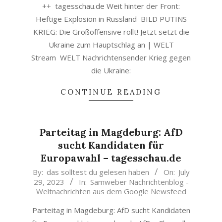
++ tagesschau.de Weit hinter der Front:
Heftige Explosion in Russland BILD PUTINS
KRIEG: Die Großoffensive rollt! Jetzt setzt die
Ukraine zum Hauptschlag an | WELT
Stream WELT Nachrichtensender Krieg gegen
die Ukraine:
CONTINUE READING
Parteitag in Magdeburg: AfD
sucht Kandidaten für
Europawahl – tagesschau.de
2023-
By:
das solltest du gelesen haben
On:
July
29, 2023
In:
Samweber Nachrichtenblog -
07-
Weltnachrichten aus dem Google Newsfeed
29
Parteitag in Magdeburg: AfD sucht Kandidaten