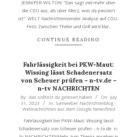
JENNIFER WILTON: “Das sagt viel mehr über
die CDU aus, als über Merz, was da passiert
ist” WELT Nachrichtensender Analyse auf CDU-
Fest: Zwischen Theke und Grill wird klar,
CONTINUE READING
Fahrlässigkeit bei PKW-Maut:
Wissing lässt Schadenersatz
von Scheuer prüfen – n-tv.de –
n-tv NACHRICHTEN
2023-
By:
das solltest du gelesen haben
On:
July
31, 2023
In:
Samweber Nachrichtenblog -
07-
Weltnachrichten aus dem Google Newsfeed
31
Fahrlässigkeit bei PKW-Maut: Wissing lässt
Schadenersatz von Scheuer prüfen – n-tv.de n-
tv NACHRICHTENMehr zum Thema ansehen in