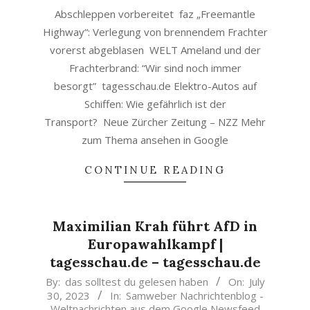
Abschleppen vorbereitet faz „Freemantle
Highway“: Verlegung von brennendem Frachter
vorerst abgeblasen WELT Ameland und der
Frachterbrand: “Wir sind noch immer
besorgt” tagesschau.de Elektro-Autos auf
Schiffen: Wie gefährlich ist der
Transport? Neue Zürcher Zeitung – NZZ Mehr
zum Thema ansehen in Google
CONTINUE READING
Maximilian Krah führt AfD in
Europawahlkampf |
tagesschau.de – tagesschau.de
2023-
By:
das solltest du gelesen haben
On:
July
30, 2023
In:
Samweber Nachrichtenblog -
07-
Weltnachrichten aus dem Google Newsfeed