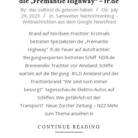
die „Fremantle Highway“ – fr.de
2023-
By:
das solltest du gelesen haben
On:
July
29, 2023
In:
Samweber Nachrichtenblog -
07-
Weltnachrichten aus dem Google Newsfeed
29
Brand auf Nordsee-Frachter: Erstmals
betreten Spezialisten die „Fremantle
Highway“ fr.de Feuer auf Autofrachter:
Bergungsexperten betreten Schiff NDR.de
Brennender Frachter vor Ameland: Schiffe
warten auf die Bergung BILD Ameland und der
Frachterbrand: “Wir sind noch immer
besorgt” tagesschau.de Elektro-Autos auf
Schiffen: Wie gefährlich ist der
Transport? Neue Zürcher Zeitung – NZZ Mehr
zum Thema ansehen in
CONTINUE READING