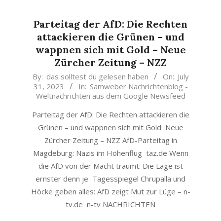
Parteitag der AfD: Die Rechten
attackieren die Grünen – und
wappnen sich mit Gold – Neue
Zürcher Zeitung – NZZ
2023-
By:
das solltest du gelesen haben
On:
July
31, 2023
In:
Samweber Nachrichtenblog -
07-
Weltnachrichten aus dem Google Newsfeed
31
Parteitag der AfD: Die Rechten attackieren die
Grünen – und wappnen sich mit Gold Neue
Zürcher Zeitung – NZZ AfD-Parteitag in
Magdeburg: Nazis im Höhenflug taz.de Wenn
die AfD von der Macht träumt: Die Lage ist
ernster denn je Tagesspiegel Chrupalla und
Höcke geben alles: AfD zeigt Mut zur Lüge – n-
tv.de n-tv NACHRICHTEN