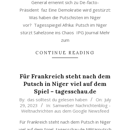
General ernennt sich zu De-facto-
Präsident faz Eine Demokratie wird gestürzt:
Was haben die Putschisten im Niger
vor? Tagesspiegel Afrika: Putsch im Niger
stürzt Sahelzone ins Chaos IPG Journal Mehr
zum
CONTINUE READING
Für Frankreich steht nach dem
Putsch in Niger viel auf dem
Spiel – tagesschau.de
2023-
By:
das solltest du gelesen haben
On:
July
29, 2023
In:
Samweber Nachrichtenblog -
07-
Weltnachrichten aus dem Google Newsfeed
29
Für Frankreich steht nach dem Putsch in Niger
viel auf dem Spiel tagesschau.de Militärputsch