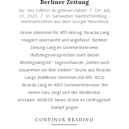
Berliner Zeitung
2023-
By:
das solltest du gelesen haben
On:
July
31, 2023
In:
Samweber Nachrichtenblog -
07-
Weltnachrichten aus dem Google Newsfeed
31
Grüne stimmten für AfD-Antrag: Ricarda Lang
reagiert überrascht und angefasst Berliner
Zeitung Lang im Sommerinterview:
“Aufstiegsversprechen statt dieser
Abstiegsängste” tagesschau.de „Gehen auch
zusammen ein Bier trinken“: Grüne aus Ricarda
Langs Wahlkreis stimmten mit AfD BILD
Ricarda Lang im ARD-Sommerinterview: Bei
einem Satz zeigt sich der Moderator
erstaunt WEB.DE News Grüne im Umfragetief:
Kampf gegen
CONTINUE READING