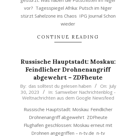
gestürzt: Was haben die Putschisten im Niger
vor? Tagesspiegel Afrika: Putsch im Niger
stürzt Sahelzone ins Chaos IPG Journal Schon
wieder
CONTINUE READING
Russische Hauptstadt: Moskau:
Feindlicher Drohnenangriff
abgewehrt – ZDFheute
2023-
By:
das solltest du gelesen haben
On:
July
30, 2023
In:
Samweber Nachrichtenblog -
07-
Weltnachrichten aus dem Google Newsfeed
30
Russische Hauptstadt: Moskau: Feindlicher
Drohnenangriff abgewehrt ZDFheute
Flughafen geschlossen: Moskau erneut mit
Drohnen angegriffen – n-tv.de n-tv