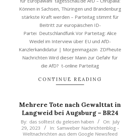
für Europawahl tagesschau.de AfD – Chrupalla:
Können in Sachsen, Thüringen und Brandenburg
stärkste Kraft werden – Parteitag stimmt für
Beitritt zur europäischen ID-
Partei Deutschlandfunk Vor Parteitag: Alice
Weidel im Interview über EU und AfD-
Kanzlerkandidatur | Morgenmagazin ZDFheute
Nachrichten Wird dieser Mann zur Gefahr für
die AfD? t-online Parteitag
CONTINUE READING
Mehrere Tote nach Gewalttat in
Langweid bei Augsburg – BR24
2023-
By:
das solltest du gelesen haben
On:
July
29, 2023
In:
Samweber Nachrichtenblog -
07-
Weltnachrichten aus dem Google Newsfeed
29