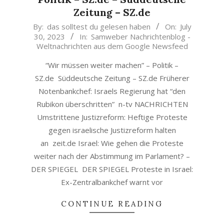
Zeitung – SZ.de
2023-
By:
das solltest du gelesen haben
On:
July
30, 2023
In:
Samweber Nachrichtenblog -
07-
Weltnachrichten aus dem Google Newsfeed
30
“Wir müssen weiter machen” – Politik –
SZ.de Süddeutsche Zeitung – SZ.de Früherer
Notenbankchef: Israels Regierung hat “den
Rubikon überschritten” n-tv NACHRICHTEN
Umstrittene Justizreform: Heftige Proteste
gegen israelische Justizreform halten
an zeit.de Israel: Wie gehen die Proteste
weiter nach der Abstimmung im Parlament? –
DER SPIEGEL DER SPIEGEL Proteste in Israel:
Ex-Zentralbankchef warnt vor
CONTINUE READING