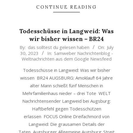
CONTINUE READING
Todesschüsse in Langweid: Was
wir bisher wissen – BR24
2023-
By:
das solltest du gelesen haben
On:
July
30, 2023
In:
Samweber Nachrichtenblog -
07-
Weltnachrichten aus dem Google Newsfeed
30
Todesschüsse in Langweid: Was wir bisher
wissen BR24 AUGSBURG: Amoklauf! 64 Jahre
alter Mann schießt fünf Menschen in
Mehrfamilienhaus nieder – drei Tote WELT
Nachrichtensender Langweid bei Augsburg:
Haftbefehl gegen Todesschützen
erlassen FOCUS Online Dreifachmord von
Langweid: Die grausamen Details der
Taten Augsburger Allgemeine Augsburg: Streit