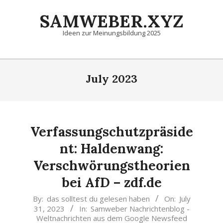
Skip
SAMWEBER.XYZ
to
content
Ideen zur Meinungsbildung 2025
Primary
Navigation
July 2023
Menu
Verfassungschutzpräside
nt: Haldenwang:
Verschwörungstheorien
bei AfD – zdf.de
2023-
By:
das solltest du gelesen haben
On:
July
31, 2023
In:
Samweber Nachrichtenblog -
07-
Weltnachrichten aus dem Google Newsfeed