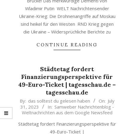
Brücke! Das merkwürdige Dementi von
Wladimir Putin WELT Nachrichtensender
Ukraine-Krieg: Die Drohnenangriffe auf Moskau
sind heikel für den Westen RND Krieg gegen
die Ukraine – Widersprüchliche Berichte zu
CONTINUE READING
Städtetag fordert
Finanzierungsperspektive für
49-Euro-Ticket | tagesschau.de –
tagesschau.de
2023-
By:
das solltest du gelesen haben
On:
July
31, 2023
In:
Samweber Nachrichtenblog -
07-
Weltnachrichten aus dem Google Newsfeed
31
Städtetag fordert Finanzierungsperspektive für
49-Euro-Ticket |