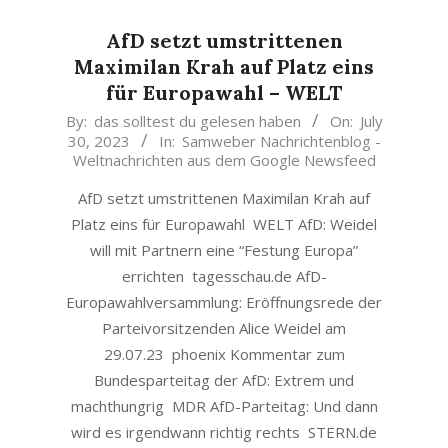
AfD setzt umstrittenen
Maximilan Krah auf Platz eins
für Europawahl – WELT
2023-
By:
das solltest du gelesen haben
On:
July
30, 2023
In:
Samweber Nachrichtenblog -
07-
Weltnachrichten aus dem Google Newsfeed
30
AfD setzt umstrittenen Maximilan Krah auf
Platz eins für Europawahl WELT AfD: Weidel
will mit Partnern eine “Festung Europa”
errichten tagesschau.de AfD-
Europawahlversammlung: Eröffnungsrede der
Parteivorsitzenden Alice Weidel am
29.07.23 phoenix Kommentar zum
Bundesparteitag der AfD: Extrem und
machthungrig MDR AfD-Parteitag: Und dann
wird es irgendwann richtig rechts STERN.de