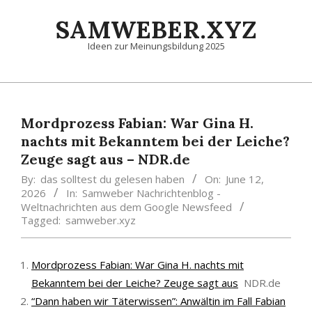
Skip
SAMWEBER.XYZ
to
content
Ideen zur Meinungsbildung 2025
Primary
Navigation
Menu
Mordprozess Fabian: War Gina H.
nachts mit Bekanntem bei der Leiche?
Zeuge sagt aus – NDR.de
By:
das solltest du gelesen haben
On:
June 12,
2026
In:
Samweber Nachrichtenblog -
Weltnachrichten aus dem Google Newsfeed
Tagged:
samweber.xyz
Mordprozess Fabian: War Gina H. nachts mit
Bekanntem bei der Leiche? Zeuge sagt aus
NDR.de
“Dann haben wir Täterwissen”: Anwältin im Fall Fabian