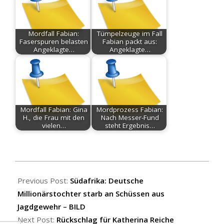
Mordfall Fabian:
Tümpelzeuge im Fall
Faserspuren belasten
Fabian packt aus:
Angeklagte…
Angeklagte…
Mordfall Fabian: Gina
Mordprozess Fabian:
H., die Frau mit den
Nach Messer-Fund
vielen…
steht Ergebnis…
2026-
06-
Previous Post:
Südafrika: Deutsche
12
Millionärstochter starb an Schüssen aus
Jagdgewehr – BILD
Next Post:
Rückschlag für Katherina Reiche