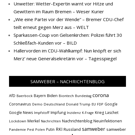
Unwetter: Wetter-Expertin warnt vor Hitze und
Gewittern im Raum Bremen – Weser Kurier
„Wie eine Partei vor der Wende“ – Bremer CDU-Chef
teilt erneut gegen Merz aus – WELT
Sparkassen-Coup von Gelsenkirchen: Polizei führt 30
Schließfach-Kunden vor – BILD
Hallervorden im CDU-Wahlkampf: Nun knöpft er sich
Merz’ neue Generalsekretärin vor – Tagesspiegel
SAMWEBER – NACHRICHTENBLOG
corona
Biden
AfD
Bayern
Baerbock
Biontech
Bundestag
Coronavirus
Google
Demo
Deutschland
Donald Trump
EU
FDP
Impfung
Google News
Krieg
Laschet
Impfstoff
Inzidenz
K-Frage
Nachrichtenblog
Neuinfektionen
Merkel
Lockdown
Nachrichten
samweber
RKI
Russland
samweber
Putin
Pandemie
Pest
Polen