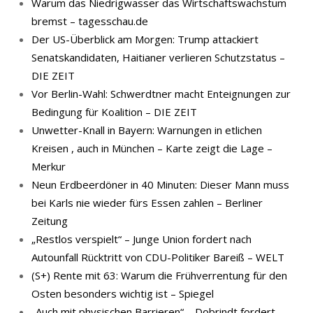
Warum das Niedrigwasser das Wirtschaftswachstum
bremst – tagesschau.de
Der US-Überblick am Morgen: Trump attackiert
Senatskandidaten, Haitianer verlieren Schutzstatus –
DIE ZEIT
Vor Berlin-Wahl: Schwerdtner macht Enteignungen zur
Bedingung für Koalition – DIE ZEIT
Unwetter-Knall in Bayern: Warnungen in etlichen
Kreisen , auch in München – Karte zeigt die Lage –
Merkur
Neun Erdbeerdöner in 40 Minuten: Dieser Mann muss
bei Karls nie wieder fürs Essen zahlen – Berliner
Zeitung
„Restlos verspielt“ – Junge Union fordert nach
Autounfall Rücktritt von CDU-Politiker Bareiß – WELT
(S+) Rente mit 63: Warum die Frühverrentung für den
Osten besonders wichtig ist – Spiegel
„Auch mit physischen Barrieren“ – Dobrindt fordert