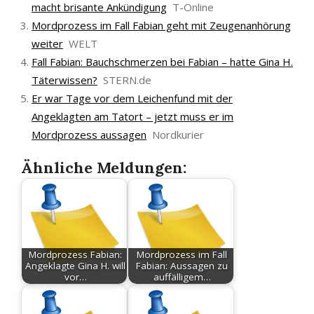
macht brisante Ankündigung
T-Online
Mordprozess im Fall Fabian geht mit Zeugenanhörung
weiter
WELT
Fall Fabian: Bauchschmerzen bei Fabian – hatte Gina H.
Täterwissen?
STERN.de
Er war Tage vor dem Leichenfund mit der
Angeklagten am Tatort – jetzt muss er im
Mordprozess aussagen
Nordkurier
Ähnliche Meldungen:
Mordprozess Fabian:
Mordprozess im Fall
Angeklagte Gina H. will
Fabian: Aussagen zu
vor…
auffälligem…