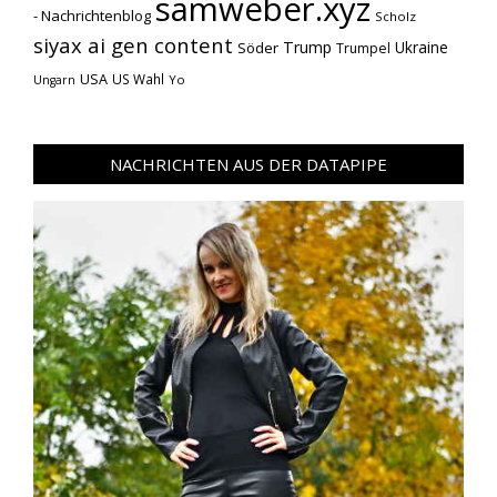
samweber.xyz
- Nachrichtenblog
Scholz
siyax ai gen content
Trump
Söder
Ukraine
Trumpel
USA
US Wahl
Yo
Ungarn
NACHRICHTEN AUS DER DATAPIPE