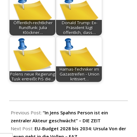
Öffentlich-rechtlicher
Donald Trump: Ex-
Rundfunk: Julia
Präsident lügt
Klöckner…
öffentlich, dass…
Hamas-Techniker im
Polens neue Regierung:
Gazastreifen - Union
Tusk entreißt PiS die…
kritisiert…
2025-
07-
Previous Post:
“In Jens Spahns Person ist ein
18
zentraler Akteur geschwächt” – DIE ZEIT
Next Post:
EU-Budget 2028 bis 2034: Ursula Von der
Leyen geht in die Vollen – FAZ