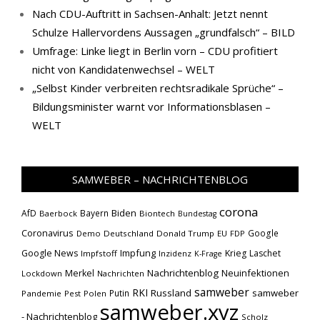
Nach CDU-Auftritt in Sachsen-Anhalt: Jetzt nennt
Schulze Hallervordens Aussagen „grundfalsch“ – BILD
Umfrage: Linke liegt in Berlin vorn – CDU profitiert
nicht von Kandidatenwechsel – WELT
„Selbst Kinder verbreiten rechtsradikale Sprüche“ –
Bildungsminister warnt vor Informationsblasen –
WELT
SAMWEBER – NACHRICHTENBLOG
corona
Biden
AfD
Bayern
Baerbock
Biontech
Bundestag
Coronavirus
Google
Demo
Deutschland
Donald Trump
EU
FDP
Impfung
Google News
Krieg
Laschet
Impfstoff
Inzidenz
K-Frage
Nachrichtenblog
Neuinfektionen
Merkel
Lockdown
Nachrichten
samweber
RKI
Russland
samweber
Putin
Pandemie
Pest
Polen
samweber.xyz
- Nachrichtenblog
Scholz