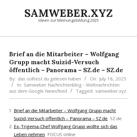
Skip
SAMWEBER.XYZ
to
content
Ideen zur Meinungsbildung 2025
Primary
Navigation
Menu
Brief an die Mitarbeiter – Wolfgang
Grupp macht Suizid-Versuch
öffentlich – Panorama – SZ.de – SZ.de
By:
das solltest du gelesen haben
On:
July 18, 2025
In:
Samweber Nachrichtenblog - Weltnachrichten
aus dem Google Newsfeed
Tagged:
samweber.xyz
Brief an die Mitarbeiter – Wolfgang Grupp macht
Suizid-Versuch öffentlich – Panorama – SZ.de
SZ.de
Ex-Trigema-Chef Wolfgang Grupp wollte sich das
Leben nehmen
FOCUS online