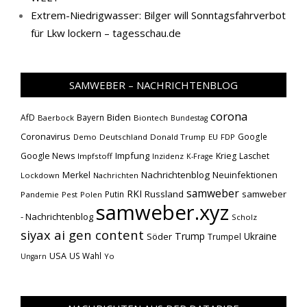
Extrem-Niedrigwasser: Bilger will Sonntagsfahrverbot
für Lkw lockern – tagesschau.de
SAMWEBER – NACHRICHTENBLOG
corona
Biden
AfD
Bayern
Baerbock
Biontech
Bundestag
Coronavirus
Google
Demo
Deutschland
Donald Trump
EU
FDP
Impfung
Google News
Krieg
Laschet
Impfstoff
Inzidenz
K-Frage
Nachrichtenblog
Neuinfektionen
Merkel
Lockdown
Nachrichten
samweber
RKI
Russland
samweber
Putin
Pandemie
Pest
Polen
samweber.xyz
- Nachrichtenblog
Scholz
siyax ai gen content
Trump
Söder
Ukraine
Trumpel
USA
US Wahl
Yo
Ungarn