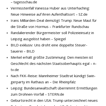
– tagesschau.de
Vermisstenfall Vanessa Huber aus Unterhaching:
Neue Hinweise auf ihren Aufenthaltsort – SZ.de
Irans Milliarden-Deal demütigt Trump: Neue Maut für
die Straße von Hormus – Frankfurter Rundschau
Randalierender Bürgermeister soll Polizeieinsatz in
Leipzig ausgelöst haben – Spiegel
BILD exklusiv: Uns droht eine doppelte Steuer-
Sauerei – BILD
Merkel erhält größte Zustimmung: Den meisten ist
Geschlecht des nächsten Staatsoberhaupts egal – n-
tv.de
Nach FKK-​Reise: Mann­hei­mer Stadt­rat kün­digt Swin­
ger­par­ty im Rat­haus an – Die Rheinpfalz
Leipzig: Bundesanwaltschaft übernimmt Ermittlungen
zum Drohnen-Vorfall – STERN.de
Geburtsrecht in den USA: Trump unterzeichnet neues