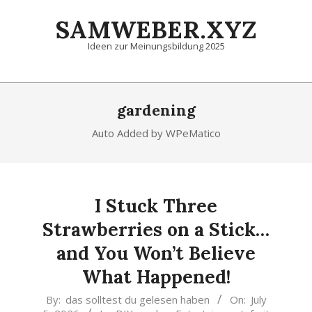
Skip
SAMWEBER.XYZ
to
content
Ideen zur Meinungsbildung 2025
Primary
Navigation
gardening
Menu
Auto Added by WPeMatico
I Stuck Three
Strawberries on a Stick…
and You Won’t Believe
What Happened!
2026-
By:
das solltest du gelesen haben
On:
July