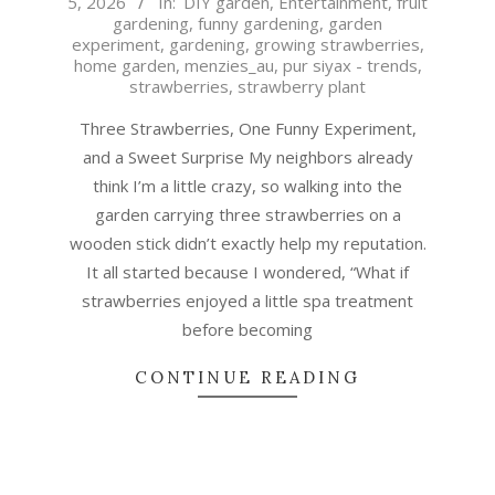
5, 2026
In:
DIY garden
,
Entertainment
,
fruit
07-
gardening
,
funny gardening
,
garden
05
experiment
,
gardening
,
growing strawberries
,
home garden
,
menzies_au
,
pur siyax - trends
,
strawberries
,
strawberry plant
Three Strawberries, One Funny Experiment,
and a Sweet Surprise My neighbors already
think I’m a little crazy, so walking into the
garden carrying three strawberries on a
wooden stick didn’t exactly help my reputation.
It all started because I wondered, “What if
strawberries enjoyed a little spa treatment
before becoming
CONTINUE READING