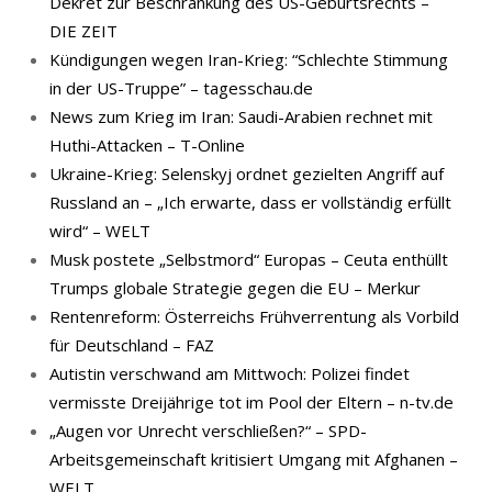
Dekret zur Beschränkung des US-Geburtsrechts –
DIE ZEIT
Kündigungen wegen Iran-Krieg: “Schlechte Stimmung
in der US-Truppe” – tagesschau.de
News zum Krieg im Iran: Saudi-Arabien rechnet mit
Huthi-Attacken – T-Online
Ukraine-Krieg: Selenskyj ordnet gezielten Angriff auf
Russland an – „Ich erwarte, dass er vollständig erfüllt
wird“ – WELT
Musk postete „Selbstmord“ Europas – Ceuta enthüllt
Trumps globale Strategie gegen die EU – Merkur
Rentenreform: Österreichs Frühverrentung als Vorbild
für Deutschland – FAZ
Autistin verschwand am Mittwoch: Polizei findet
vermisste Dreijährige tot im Pool der Eltern – n-tv.de
„Augen vor Unrecht verschließen?“ – SPD-
Arbeitsgemeinschaft kritisiert Umgang mit Afghanen –
WELT