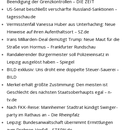
Beendigung der Grenzkontrollen – DIE ZEIT
US-Senat beschließt verschärfte Russland-Sanktionen –
tagesschau.de
Vermisstenfall Vanessa Huber aus Unterhaching: Neue
Hinweise auf ihren Aufenthaltsort – SZ.de
Irans Milliarden-Deal demütigt Trump: Neue Maut für die
Straße von Hormus – Frankfurter Rundschau
Randalierender Bürgermeister soll Polizeieinsatz in
Leipzig ausgelöst haben – Spiegel
BILD exklusiv: Uns droht eine doppelte Steuer-Sauerei –
BILD
Merkel erhält größte Zustimmung: Den meisten ist
Geschlecht des nächsten Staatsoberhaupts egal – n-
tv.de
Nach FKK-​Reise: Mann­hei­mer Stadt­rat kün­digt Swin­ger­
par­ty im Rat­haus an – Die Rheinpfalz
Leipzig: Bundesanwaltschaft übernimmt Ermittlungen
zum Drohnen-Vorfall – STERN.de