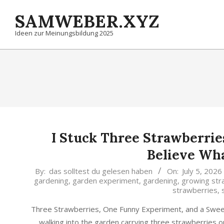
Skip
SAMWEBER.XYZ
to
content
Ideen zur Meinungsbildung 2025
I Stuck Three Strawberrie
Believe Wh
2026-
By:
das solltest du gelesen haben
On:
July 5, 2026
gardening
,
garden experiment
,
gardening
,
growing str
07-
strawberries
,
05
Three Strawberries, One Funny Experiment, and a Sweet S
walking into the garden carrying three strawberries on