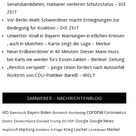
Senatskandidaten, Haitianer verlieren Schutzstatus – DIE
ZEIT
Vor Berlin-Wahl: Schwerdtner macht Enteignungen zur
Bedingung für Koalition – DIE ZEIT
Unwetter-Knall in Bayern: Warnungen in etlichen Kreisen
, auch in München – Karte zeigt die Lage – Merkur
Neun Erdbeerdöner in 40 Minuten: Dieser Mann muss
bei Karls nie wieder fürs Essen zahlen – Berliner Zeitung
„Restlos verspielt“ – Junge Union fordert nach Autounfall
Rücktritt von CDU-Politiker Bareiß – WELT
SAMWEBER – NACHRICHTENBLOG
corona
Biden
Coronavirus
AfD
Bayern
Baerbock
Biontech
Bundestag
Google
Google News
Demo
Deutschland
Donald Trump
EU
FDP
Impfung
Krieg
Laschet
Merkel
Impfstoff
Inzidenz
Lockdown
K-Frage