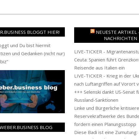
.BUSINESS BLOGGT HIER!
NEUESTE ARTIKEL 
NACHRICHTEN
oggt und Du bist hiermit
LIVE-TICKER - Migrantenanstu
tizen und Gedanken (nicht nur)
Ceuta: Spanien führt Grenzkont
biz
”
Reisende aus Italien ein
LIVE-TICKER - Krieg in der Uk
nach Luftangriffen auf Vorort 
+++ Selenski dankt US-Senat f
Russland-Sanktionen
Linke und Bürgerliche kritisier
Reservekraftwerke des Bunde
fordern einen Planungsstopp
WEBER.BUSINESS BLOG
Diese Badi ist eine Zumutung: