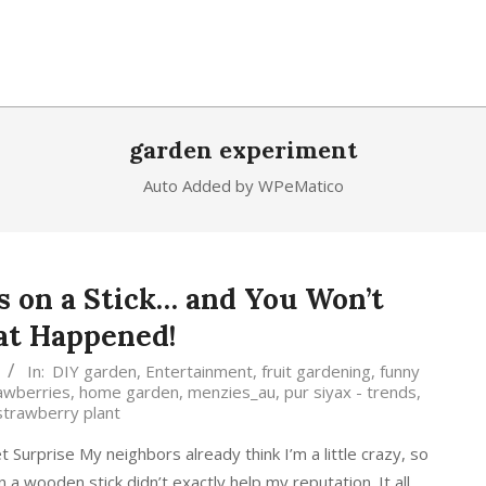
garden experiment
Auto Added by WPeMatico
s on a Stick… and You Won’t
at Happened!
In:
DIY garden
,
Entertainment
,
fruit gardening
,
funny
awberries
,
home garden
,
menzies_au
,
pur siyax - trends
,
strawberry plant
urprise My neighbors already think I’m a little crazy, so
 a wooden stick didn’t exactly help my reputation. It all