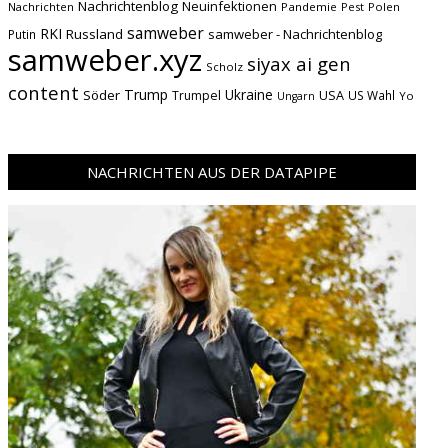
Nachrichtenblog
Neuinfektionen
Nachrichten
Pandemie
Pest
Polen
samweber
RKI
Russland
samweber - Nachrichtenblog
Putin
samweber.xyz
siyax ai gen
Scholz
content
Trump
Söder
Ukraine
USA
Trumpel
US Wahl
Yo
Ungarn
NACHRICHTEN AUS DER DATAPIPE