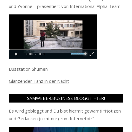
und Yvonne – präsentiert von International Alpha Team
Busstation Shumen
Glänzender Tanz in der Nacht
SAMWEBER.BUSINESS BLOGGT HIER!
Es wird gebloggt und Du bist hiermit gewarnt! “
Notizen
und Gedanken (nicht nur) zum Internetbiz
”