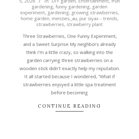
5, 2026
In:
DIY garden
,
Entertainment
,
fruit
07-
gardening
,
funny gardening
,
garden
05
experiment
,
gardening
,
growing strawberries
,
home garden
,
menzies_au
,
pur siyax - trends
,
strawberries
,
strawberry plant
Three Strawberries, One Funny Experiment,
and a Sweet Surprise My neighbors already
think I’m a little crazy, so walking into the
garden carrying three strawberries on a
wooden stick didn’t exactly help my reputation.
It all started because I wondered, “What if
strawberries enjoyed a little spa treatment
before becoming
CONTINUE READING