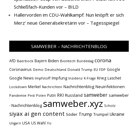
Schließfach-Kunden vor – BILD
Hallervorden im CDU-Wahlkampf: Nun knöpft er sich
Merz’ neue Generalsekretärin vor – Tagesspiegel
SAMWEBER – NACHRICHTENBLOG
corona
Biden
AfD
Bayern
Baerbock
Biontech
Bundestag
Coronavirus
Google
Demo
Deutschland
Donald Trump
EU
FDP
Impfung
Google News
Krieg
Laschet
Impfstoff
Inzidenz
K-Frage
Nachrichtenblog
Neuinfektionen
Merkel
Lockdown
Nachrichten
samweber
RKI
Russland
samweber
Putin
Pandemie
Pest
Polen
samweber.xyz
- Nachrichtenblog
Scholz
siyax ai gen content
Trump
Söder
Ukraine
Trumpel
USA
US Wahl
Yo
Ungarn