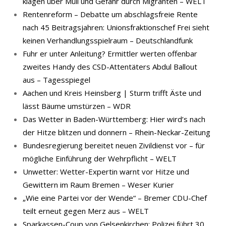
klagen über Müll und Gefahr durch Migranten – WELT
Rentenreform – Debatte um abschlagsfreie Rente
nach 45 Beitragsjahren: Unionsfraktionschef Frei sieht
keinen Verhandlungsspielraum – Deutschlandfunk
Fuhr er unter Anleitung? Ermittler werten offenbar
zweites Handy des CSD-Attentäters Abdul Ballout
aus – Tagesspiegel
Aachen und Kreis Heinsberg | Sturm trifft Äste und
lässt Bäume umstürzen – WDR
Das Wetter in Baden-Württemberg: Hier wird’s nach
der Hitze blitzen und donnern – Rhein-Neckar-Zeitung
Bundesregierung bereitet neuen Zivildienst vor – für
mögliche Einführung der Wehrpflicht – WELT
Unwetter: Wetter-Expertin warnt vor Hitze und
Gewittern im Raum Bremen – Weser Kurier
„Wie eine Partei vor der Wende“ – Bremer CDU-Chef
teilt erneut gegen Merz aus – WELT
Sparkassen-Coup von Gelsenkirchen: Polizei führt 30