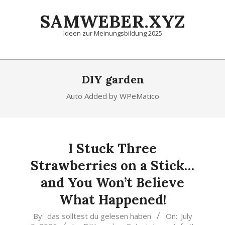
Skip
SAMWEBER.XYZ
to
content
Ideen zur Meinungsbildung 2025
Primary
Navigation
DIY garden
Menu
Auto Added by WPeMatico
I Stuck Three
Strawberries on a Stick…
and You Won’t Believe
What Happened!
2026-
By:
das solltest du gelesen haben
On:
July