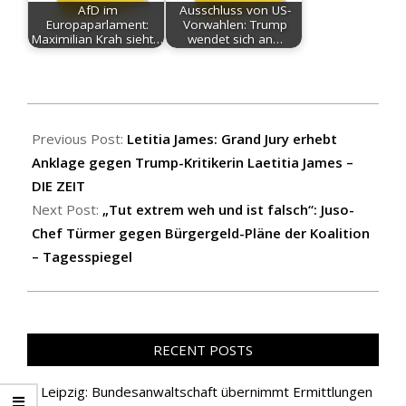
AfD im
Ausschluss von US-
Europaparlament:
Vorwahlen: Trump
Maximilian Krah sieht…
wendet sich an…
2025-
10-
Previous Post:
Letitia James: Grand Jury erhebt
10
Anklage gegen Trump-Kritikerin Laetitia James –
DIE ZEIT
Next Post:
„Tut extrem weh und ist falsch“: Juso-
Chef Türmer gegen Bürgergeld-Pläne der Koalition
– Tagesspiegel
RECENT POSTS
Leipzig: Bundesanwaltschaft übernimmt Ermittlungen