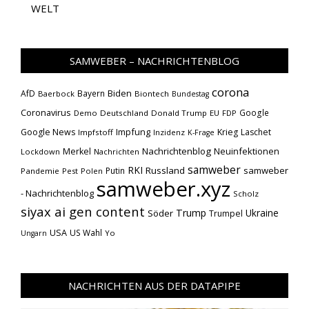
WELT
SAMWEBER – NACHRICHTENBLOG
corona
Biden
AfD
Bayern
Baerbock
Biontech
Bundestag
Coronavirus
Google
Demo
Deutschland
Donald Trump
EU
FDP
Impfung
Google News
Krieg
Laschet
Impfstoff
Inzidenz
K-Frage
Nachrichtenblog
Neuinfektionen
Merkel
Lockdown
Nachrichten
samweber
RKI
Russland
samweber
Putin
Pandemie
Pest
Polen
samweber.xyz
- Nachrichtenblog
Scholz
siyax ai gen content
Trump
Söder
Ukraine
Trumpel
USA
US Wahl
Yo
Ungarn
NACHRICHTEN AUS DER DATAPIPE