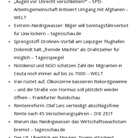
„Augen vor Unrecht verschließen?“ – SPD-
Arbeitsgemeinschaft kritisiert Umgang mit Afghanen –
WELT
Extrem-Niedrigwasser: Bilger will Sonntagsfahrverbot
für Lkw lockern – tagesschau.de
Sprengstoff-Drohnen-Vorfall am Leipziger Flughafen
Dobrindt hält „fremde Mächte“ als Drahtzieher für
möglich – Tagesspiegel
Notdienst und NGO schätzen Zahl der Migranten in
Ceuta noch immer auf bis zu 7000 – WELT
Iran rüstet auf, Ölkonzerne kassieren Rekordgewinne
– und die Straße von Hormus soll plötzlich wieder
öffnen – Frankfurter Rundschau
Rentenreform: Olaf Lies verteidigt abschlagsfreie
Rente nach 45 Versicherungsjahren – DIE ZEIT
Warum das Niedrigwasser das Wirtschaftswachstum
bremst – tagesschau.de
Der US-Überblick am Morgen: Trump attackiert