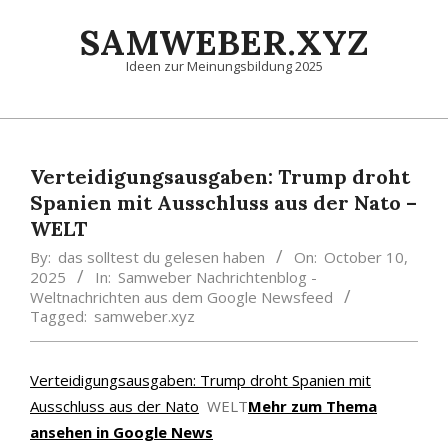
Skip
SAMWEBER.XYZ
to
content
Ideen zur Meinungsbildung 2025
Primary
Navigation
Menu
Verteidigungsausgaben: Trump droht
Spanien mit Ausschluss aus der Nato –
WELT
By:
das solltest du gelesen haben
On:
October 10,
2025
In:
Samweber Nachrichtenblog -
Weltnachrichten aus dem Google Newsfeed
Tagged:
samweber.xyz
Verteidigungsausgaben: Trump droht Spanien mit
Ausschluss aus der Nato
WELT
Mehr zum Thema
ansehen in Google News