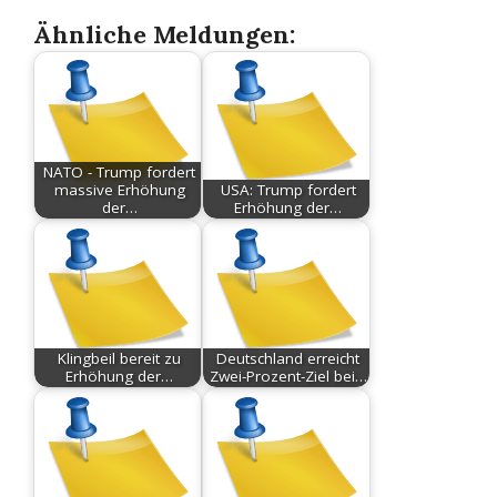
Ähnliche Meldungen:
NATO - Trump fordert
massive Erhöhung
USA: Trump fordert
der…
Erhöhung der…
Klingbeil bereit zu
Deutschland erreicht
Erhöhung der…
Zwei-Prozent-Ziel bei…