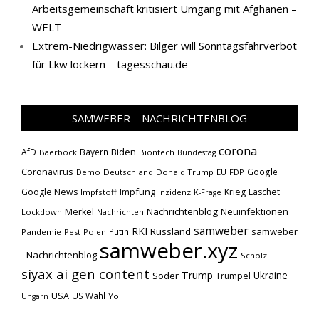
Arbeitsgemeinschaft kritisiert Umgang mit Afghanen –
WELT
Extrem-Niedrigwasser: Bilger will Sonntagsfahrverbot
für Lkw lockern – tagesschau.de
SAMWEBER – NACHRICHTENBLOG
corona
Biden
AfD
Bayern
Baerbock
Biontech
Bundestag
Coronavirus
Google
Demo
Deutschland
Donald Trump
EU
FDP
Impfung
Google News
Krieg
Laschet
Impfstoff
Inzidenz
K-Frage
Nachrichtenblog
Neuinfektionen
Merkel
Lockdown
Nachrichten
samweber
RKI
Russland
samweber
Putin
Pandemie
Pest
Polen
samweber.xyz
- Nachrichtenblog
Scholz
siyax ai gen content
Trump
Söder
Ukraine
Trumpel
USA
US Wahl
Yo
Ungarn