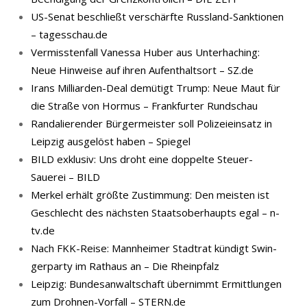
US-Senat beschließt verschärfte Russland-Sanktionen
– tagesschau.de
Vermisstenfall Vanessa Huber aus Unterhaching:
Neue Hinweise auf ihren Aufenthaltsort – SZ.de
Irans Milliarden-Deal demütigt Trump: Neue Maut für
die Straße von Hormus – Frankfurter Rundschau
Randalierender Bürgermeister soll Polizeieinsatz in
Leipzig ausgelöst haben – Spiegel
BILD exklusiv: Uns droht eine doppelte Steuer-
Sauerei – BILD
Merkel erhält größte Zustimmung: Den meisten ist
Geschlecht des nächsten Staatsoberhaupts egal – n-
tv.de
Nach FKK-​Reise: Mann­hei­mer Stadt­rat kün­digt Swin­
ger­par­ty im Rat­haus an – Die Rheinpfalz
Leipzig: Bundesanwaltschaft übernimmt Ermittlungen
zum Drohnen-Vorfall – STERN.de