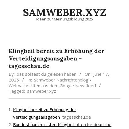
Skip
SAMWEBER.XYZ
to
content
Ideen zur Meinungsbildung 2025
Primary
Navigation
Menu
Klingbeil bereit zu Erhöhung der
Verteidigungsausgaben –
tagesschau.de
By:
das solltest du gelesen haben
On:
June 17,
2025
In:
Samweber Nachrichtenblog -
Weltnachrichten aus dem Google Newsfeed
Tagged:
samweber.xyz
Klingbeil bereit zu Erhöhung der
Verteidigungsausgaben
tagesschau.de
Bundesfinanzminister: Klingbeil offen für deutliche