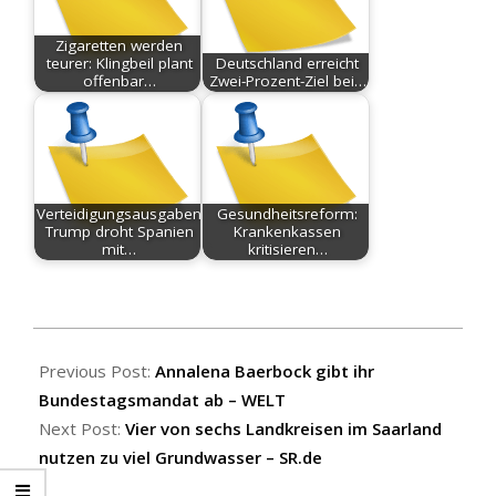
Zigaretten werden
teurer: Klingbeil plant
Deutschland erreicht
offenbar…
Zwei-Prozent-Ziel bei…
Verteidigungsausgaben:
Gesundheitsreform:
Trump droht Spanien
Krankenkassen
mit…
kritisieren…
2025-
06-
Previous Post:
Annalena Baerbock gibt ihr
17
Bundestagsmandat ab – WELT
Next Post:
Vier von sechs Landkreisen im Saarland
nutzen zu viel Grundwasser – SR.de