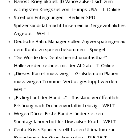
Nahost-Krieg aktuell: JD Vance äußert sich zum
wichtigsten Kriegsziel von Trumps USA – T-Online
Streit um Enteignungen – Berliner SPD-
Spitzenkandidat macht Linken ein außergewöhnliches
Angebot – WELT
Deutsche Bahn: Manager sollen Zugverspätungen auf
dem Konto zu spüren bekommen – Spiegel
“Die Würde des Deutschen ist unantastbar!” –
Hallervorden rechnet mit der AfD ab – T-Online
„Dieses Kartell muss weg“ – Großdemo in Plauen
muss wegen Trommel-Verbot gestoppt werden –
WELT
„Es liegt auf der Hand …“ – Russland veröffentlicht
Erklärung nach Drohnenvorfall in Leipzig – WELT
Wegen Dürre: Erste Bundesländer setzen
Sonntagsfahrverbot für Lkw außer Kraft – WELT
Ceuta-Krise: Spanien stellt Italien Ultimatum zur
Beendigung der Grenzkontrollen – DIE ZEIT