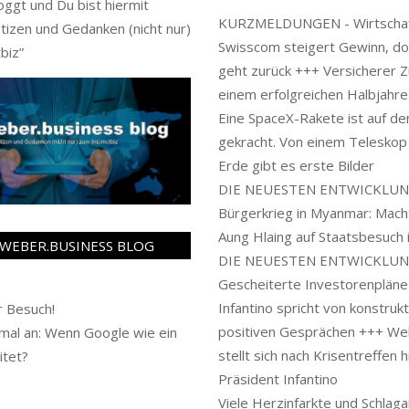
oggt und Du bist hiermit
KURZMELDUNGEN - Wirtschaf
tizen und Gedanken (nicht nur)
Swisscom steigert Gewinn, d
biz
”
geht zurück +++ Versicherer Z
einem erfolgreichen Halbjahr
Eine SpaceX-Rakete ist auf d
gekracht. Von einem Teleskop
Erde gibt es erste Bilder
DIE NEUESTEN ENTWICKLUN
Bürgerkrieg in Myanmar: Mach
Aung Hlaing auf Staatsbesuch 
WEBER.BUSINESS BLOG
DIE NEUESTEN ENTWICKLUN
Gescheiterte Investorenpläne 
Infantino spricht von konstruk
 Besuch!
positiven Gesprächen +++ We
al an: Wenn Google wie ein
stellt sich nach Krisentreffen h
itet?
Präsident Infantino
Viele Herzinfarkte und Schlaga