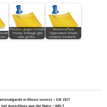
Prozess gegen Donald
Maskenaffäre:
onald
Trump: Anklage gibt
Opposition erhebt
et um…
zwei große…
schwere Vorwürfe…
ionalgarde in Illinois vorerst – DIE ZEIT
 mit Ausschluss aus der Nato – WELT