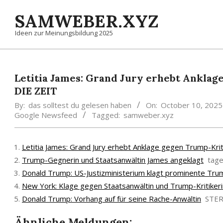
Skip
SAMWEBER.XYZ
to
content
Ideen zur Meinungsbildung 2025
Letitia James: Grand Jury erhebt Anklage
DIE ZEIT
By:
das solltest du gelesen haben
On:
October 10, 2025
Google Newsfeed
Tagged:
samweber.xyz
Letitia James: Grand Jury erhebt Anklage gegen Trump-Kriti
Trump-Gegnerin und Staatsanwältin James angeklagt
tage
Donald Trump: US-Justizministerium klagt prominente Tru
New York: Klage gegen Staatsanwältin und Trump-Kritikeri
Donald Trump: Vorhang auf für seine Rache-Anwältin
STER
Ähnliche Meldungen: