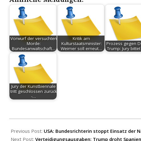
Vorwurf der versuchten
Kritik am
Morde:
Kulturstaatsminister:
Prozess gegen D
Bundesanwaltschaft…
Weimer soll erneut…
Trump: Jury bitt
Jury der Kunstbiennale
tritt geschlossen zurück
-…
2025-
10-
Previous Post:
USA: Bundesrichterin stoppt Einsatz der Nat
10
Next Post:
Verteidigungsausgaben: Trump droht Spanien