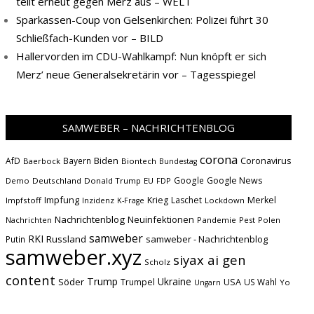
teilt erneut gegen Merz aus – WELT
Sparkassen-Coup von Gelsenkirchen: Polizei führt 30
Schließfach-Kunden vor – BILD
Hallervorden im CDU-Wahlkampf: Nun knöpft er sich
Merz’ neue Generalsekretärin vor – Tagesspiegel
SAMWEBER – NACHRICHTENBLOG
corona
Biden
Coronavirus
AfD
Bayern
Baerbock
Biontech
Bundestag
Google
Google News
Demo
Deutschland
Donald Trump
EU
FDP
Impfung
Krieg
Laschet
Merkel
Impfstoff
Inzidenz
Lockdown
K-Frage
Nachrichtenblog
Neuinfektionen
Nachrichten
Pandemie
Pest
Polen
samweber
RKI
Russland
samweber - Nachrichtenblog
Putin
samweber.xyz
siyax ai gen
Scholz
content
Trump
Söder
Ukraine
USA
Trumpel
US Wahl
Yo
Ungarn