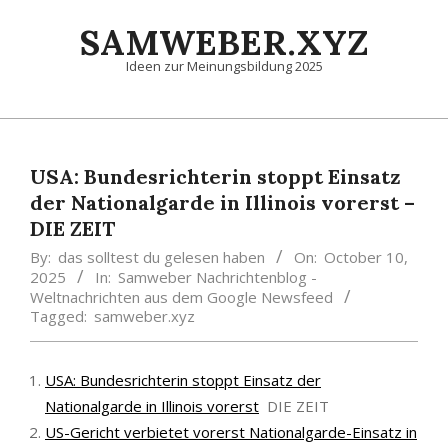
Skip
SAMWEBER.XYZ
to
content
Ideen zur Meinungsbildung 2025
Primary
Navigation
Menu
USA: Bundesrichterin stoppt Einsatz
der Nationalgarde in Illinois vorerst –
DIE ZEIT
By:
das solltest du gelesen haben
On:
October 10,
2025
In:
Samweber Nachrichtenblog -
Weltnachrichten aus dem Google Newsfeed
Tagged:
samweber.xyz
USA: Bundesrichterin stoppt Einsatz der
Nationalgarde in Illinois vorerst
DIE ZEIT
US-Gericht verbietet vorerst Nationalgarde-Einsatz in