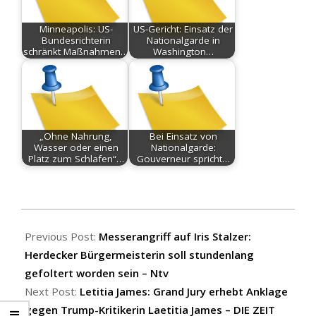
Minneapolis: US-
US-Gericht: Einsatz der
Bundesrichterin
Nationalgarde in
schränkt Maßnahmen…
Washington…
„Ohne Nahrung,
Bei Einsatz von
Wasser oder einen
Nationalgarde:
Platz zum Schlafen“…
Gouverneur spricht…
2025-
10-
Previous Post:
Messerangriff auf Iris Stalzer:
10
Herdecker Bürgermeisterin soll stundenlang
gefoltert worden sein – Ntv
Next Post:
Letitia James: Grand Jury erhebt Anklage
gegen Trump-Kritikerin Laetitia James – DIE ZEIT