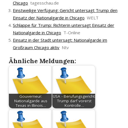
Chicago
tagesschau.de
Einstweilige Verfügung: Gericht untersagt Trump den
Einsatz der Nationalgarde in Chicago
WELT
Schlappe für Trump: Richterin untersagt Einsatz der
Nationalgarde in Chicago
T-Online
Einsatz in der Stadt untersagt: Nationalgarde im
Großraum Chicago aktiv
Ntv
Ähnliche Meldungen:
Gouverneur:
USA - Berufungsgericht:
Nationalgarde aus
Trump darf vorerst
Texas in Illinois…
Kontrolle…