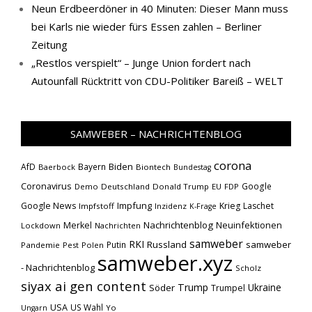
Neun Erdbeerdöner in 40 Minuten: Dieser Mann muss
bei Karls nie wieder fürs Essen zahlen – Berliner
Zeitung
„Restlos verspielt“ – Junge Union fordert nach
Autounfall Rücktritt von CDU-Politiker Bareiß – WELT
SAMWEBER – NACHRICHTENBLOG
corona
Biden
AfD
Bayern
Baerbock
Biontech
Bundestag
Coronavirus
Google
Demo
Deutschland
Donald Trump
EU
FDP
Impfung
Google News
Krieg
Laschet
Impfstoff
Inzidenz
K-Frage
Nachrichtenblog
Neuinfektionen
Merkel
Lockdown
Nachrichten
samweber
RKI
Russland
samweber
Putin
Pandemie
Pest
Polen
samweber.xyz
- Nachrichtenblog
Scholz
siyax ai gen content
Trump
Söder
Ukraine
Trumpel
USA
US Wahl
Yo
Ungarn