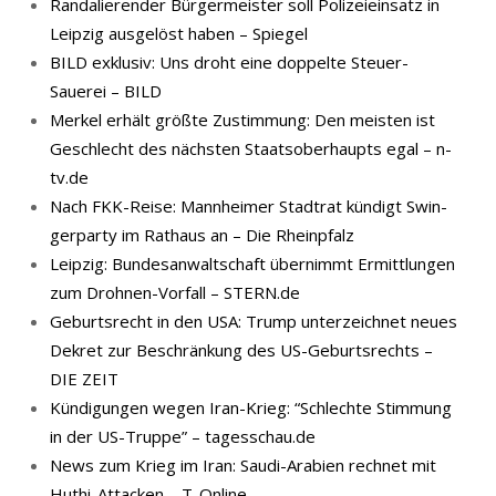
Randalierender Bürgermeister soll Polizeieinsatz in
Leipzig ausgelöst haben – Spiegel
BILD exklusiv: Uns droht eine doppelte Steuer-
Sauerei – BILD
Merkel erhält größte Zustimmung: Den meisten ist
Geschlecht des nächsten Staatsoberhaupts egal – n-
tv.de
Nach FKK-​Reise: Mann­hei­mer Stadt­rat kün­digt Swin­
ger­par­ty im Rat­haus an – Die Rheinpfalz
Leipzig: Bundesanwaltschaft übernimmt Ermittlungen
zum Drohnen-Vorfall – STERN.de
Geburtsrecht in den USA: Trump unterzeichnet neues
Dekret zur Beschränkung des US-Geburtsrechts –
DIE ZEIT
Kündigungen wegen Iran-Krieg: “Schlechte Stimmung
in der US-Truppe” – tagesschau.de
News zum Krieg im Iran: Saudi-Arabien rechnet mit
Huthi-Attacken – T-Online