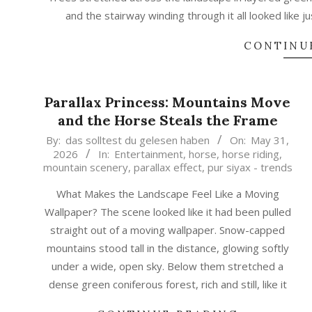
and the stairway winding through it all looked like 
CONTINU
Parallax Princess: Mountains Move
and the Horse Steals the Frame
2026-
By:
das solltest du gelesen haben
On:
May 31,
2026
In:
Entertainment
,
horse
,
horse riding
,
05-
mountain scenery
,
parallax effect
,
pur siyax - trends
31
What Makes the Landscape Feel Like a Moving
Wallpaper? The scene looked like it had been pulled
straight out of a moving wallpaper. Snow-capped
mountains stood tall in the distance, glowing softly
under a wide, open sky. Below them stretched a
dense green coniferous forest, rich and still, like it