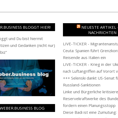
.BUSINESS BLOGGT HIER!
NEUESTE ARTIKEL 
NACHRICHTEN
oggt und Du bist hiermit
LIVE-TICKER - Migrantenanstu
tizen und Gedanken (nicht nur)
Ceuta: Spanien führt Grenzkont
biz
”
Reisende aus Italien ein
LIVE-TICKER - Krieg in der Uk
nach Luftangriffen auf Vorort 
+++ Selenski dankt US-Senat f
Russland-Sanktionen
Linke und Bürgerliche kritisier
Reservekraftwerke des Bunde
fordern einen Planungsstopp
WEBER.BUSINESS BLOG
Diese Badi ist eine Zumutung: