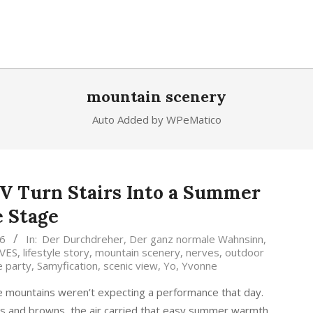
mountain scenery
Auto Added by WPeMatico
YV Turn Stairs Into a Summer
 Stage
26
In:
Der Durchdreher
,
Der ganz normale Wahnsinn
,
RVES
,
lifestyle story
,
mountain scenery
,
nerves
,
outdoor
e party
,
Samyfication
,
scenic view
,
Yo
,
Yvonne
mountains weren’t expecting a performance that day.
ns and browns, the air carried that easy summer warmth,