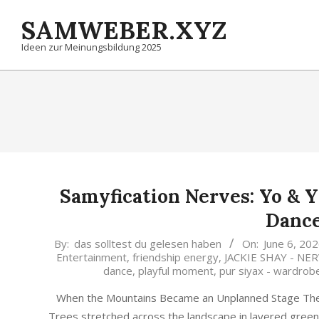
Skip
SAMWEBER.XYZ
to
content
Ideen zur Meinungsbildung 2025
Samyfication Nerves: Yo & 
Dance
2026-
By:
das solltest du gelesen haben
On:
June 6, 20
Entertainment
,
friendship energy
,
JACKIE SHAY - NE
06-
dance
,
playful moment
,
pur siyax - wardrob
06
When the Mountains Became an Unplanned Stage The 
Trees stretched across the landscape in layered gree