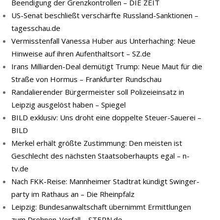
Beendigung der Grenzkontrollen – DIE ZEIT
US-Senat beschließt verschärfte Russland-Sanktionen –
tagesschau.de
Vermisstenfall Vanessa Huber aus Unterhaching: Neue
Hinweise auf ihren Aufenthaltsort – SZ.de
Irans Milliarden-Deal demütigt Trump: Neue Maut für die
Straße von Hormus – Frankfurter Rundschau
Randalierender Bürgermeister soll Polizeieinsatz in
Leipzig ausgelöst haben – Spiegel
BILD exklusiv: Uns droht eine doppelte Steuer-Sauerei –
BILD
Merkel erhält größte Zustimmung: Den meisten ist
Geschlecht des nächsten Staatsoberhaupts egal – n-
tv.de
Nach FKK-​Reise: Mann­hei­mer Stadt­rat kün­digt Swin­ger­
par­ty im Rat­haus an – Die Rheinpfalz
Leipzig: Bundesanwaltschaft übernimmt Ermittlungen
zum Drohnen-Vorfall – STERN.de