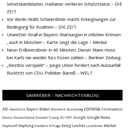
Senatskandidaten, Haitianer verlieren Schutzstatus – DIE
ZEIT
Vor Berlin-Wahl: Schwerdtner macht Enteignungen zur
Bedingung für Koalition – DIE ZEIT
Unwetter-Knall in Bayern: Warnungen in etlichen Kreisen
, auch in München – Karte zeigt die Lage – Merkur
Neun Erdbeerdöner in 40 Minuten: Dieser Mann muss
bei Karls nie wieder fürs Essen zahlen – Berliner Zeitung
„Restlos verspielt“ – Junge Union fordert nach Autounfall
Rücktritt von CDU-Politiker Bareiß – WELT
SAMWEBER – NACHRICHTENBLOG
corona
Biden
Coronavirus
AfD
Bayern
Baerbock
Biontech
Bundestag
Google
Google News
Demo
Deutschland
Donald Trump
EU
FDP
Impfung
Krieg
Laschet
Merkel
Impfstoff
Inzidenz
Lockdown
K-Frage