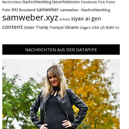
Nachrichtenblog
Neuinfektionen
Nachrichten
Pandemie
Pest
Polen
samweber
RKI
Russland
samweber - Nachrichtenblog
Putin
samweber.xyz
siyax ai gen
Scholz
content
Trump
Söder
Ukraine
USA
Trumpel
US Wahl
Yo
Ungarn
NACHRICHTEN AUS DER DATAPIPE