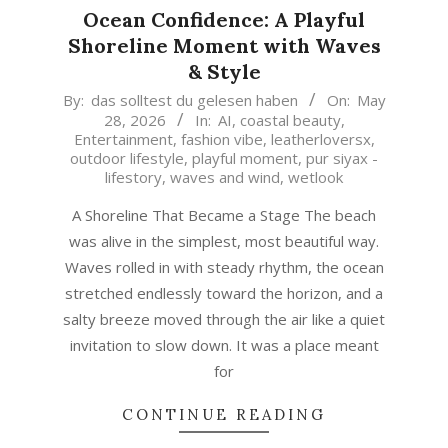
Ocean Confidence: A Playful
Shoreline Moment with Waves
& Style
2026-
By:
das solltest du gelesen haben
On:
May
28, 2026
In:
AI
,
coastal beauty
,
05-
Entertainment
,
fashion vibe
,
leatherloversx
,
28
outdoor lifestyle
,
playful moment
,
pur siyax -
lifestory
,
waves and wind
,
wetlook
A Shoreline That Became a Stage The beach
was alive in the simplest, most beautiful way.
Waves rolled in with steady rhythm, the ocean
stretched endlessly toward the horizon, and a
salty breeze moved through the air like a quiet
invitation to slow down. It was a place meant
for
CONTINUE READING