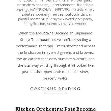
6, 2026
In:
Der Durchdreher
,
Der ganz
06-
normale Wahnsinn
,
Entertainment
,
friendship
06
energy
,
JACKIE SHAY - NERVES
,
lifestyle story
,
mountain scenery
,
nerves
,
outdoor dance
,
playful moment
,
pur siyax - wardrobe party
,
Samyfication
,
scenic view
,
Yo
,
Yvonne
When the Mountains Became an Unplanned
Stage The mountains weren’t expecting a
performance that day. Trees stretched across
the landscape in layered greens and browns,
the air carried that easy summer warmth, and
the stairway winding through it all looked like
just another quiet path meant for slow,
peaceful walks.
CONTINUE READING
Kitchen Orchestra: Pots Become