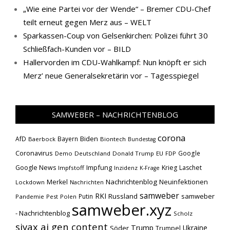
„Wie eine Partei vor der Wende“ – Bremer CDU-Chef
teilt erneut gegen Merz aus – WELT
Sparkassen-Coup von Gelsenkirchen: Polizei führt 30
Schließfach-Kunden vor – BILD
Hallervorden im CDU-Wahlkampf: Nun knöpft er sich
Merz’ neue Generalsekretärin vor – Tagesspiegel
SAMWEBER – NACHRICHTENBLOG
corona
Biden
AfD
Bayern
Baerbock
Biontech
Bundestag
Coronavirus
Google
Demo
Deutschland
Donald Trump
EU
FDP
Impfung
Google News
Krieg
Laschet
Impfstoff
Inzidenz
K-Frage
Nachrichtenblog
Neuinfektionen
Merkel
Lockdown
Nachrichten
samweber
RKI
Russland
samweber
Putin
Pandemie
Pest
Polen
samweber.xyz
- Nachrichtenblog
Scholz
siyax ai gen content
Trump
Söder
Ukraine
Trumpel