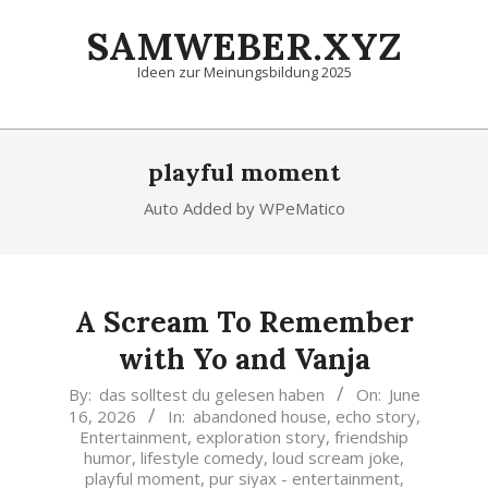
Skip
SAMWEBER.XYZ
to
content
Ideen zur Meinungsbildung 2025
Primary
Navigation
playful moment
Menu
Auto Added by WPeMatico
A Scream To Remember
with Yo and Vanja
2026-
By:
das solltest du gelesen haben
On:
June
16, 2026
In:
abandoned house
,
echo story
,
06-
Entertainment
,
exploration story
,
friendship
16
humor
,
lifestyle comedy
,
loud scream joke
,
playful moment
,
pur siyax - entertainment
,