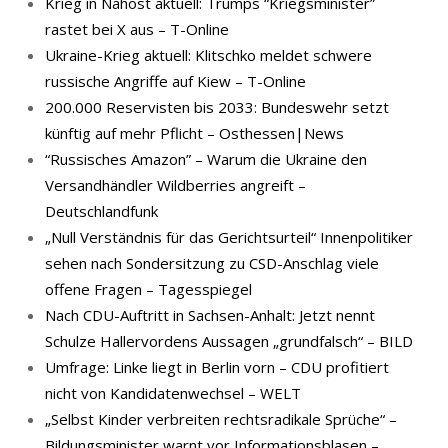
Krieg in Nahost aktuell: Trumps “Kriegsminister”
rastet bei X aus – T-Online
Ukraine-Krieg aktuell: Klitschko meldet schwere
russische Angriffe auf Kiew – T-Online
200.000 Reservisten bis 2033: Bundeswehr setzt
künftig auf mehr Pflicht – Osthessen|News
“Russisches Amazon” – Warum die Ukraine den
Versandhändler Wildberries angreift –
Deutschlandfunk
„Null Verständnis für das Gerichtsurteil“ Innenpolitiker
sehen nach Sondersitzung zu CSD-Anschlag viele
offene Fragen – Tagesspiegel
Nach CDU-Auftritt in Sachsen-Anhalt: Jetzt nennt
Schulze Hallervordens Aussagen „grundfalsch“ – BILD
Umfrage: Linke liegt in Berlin vorn – CDU profitiert
nicht von Kandidatenwechsel – WELT
„Selbst Kinder verbreiten rechtsradikale Sprüche“ –
Bildungsminister warnt vor Informationsblasen –