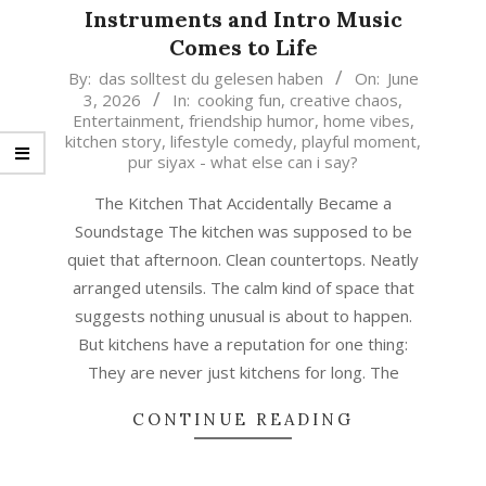
Instruments and Intro Music
Comes to Life
2026-
By:
das solltest du gelesen haben
On:
June
3, 2026
In:
cooking fun
,
creative chaos
,
06-
Entertainment
,
friendship humor
,
home vibes
,
03
kitchen story
,
lifestyle comedy
,
playful moment
,
pur siyax - what else can i say?
The Kitchen That Accidentally Became a
Soundstage The kitchen was supposed to be
quiet that afternoon. Clean countertops. Neatly
arranged utensils. The calm kind of space that
suggests nothing unusual is about to happen.
But kitchens have a reputation for one thing:
They are never just kitchens for long. The
CONTINUE READING