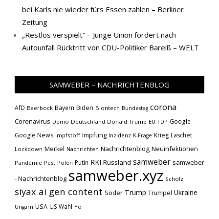
bei Karls nie wieder fürs Essen zahlen – Berliner
Zeitung
„Restlos verspielt“ – Junge Union fordert nach
Autounfall Rücktritt von CDU-Politiker Bareiß – WELT
SAMWEBER – NACHRICHTENBLOG
corona
Biden
AfD
Bayern
Baerbock
Biontech
Bundestag
Coronavirus
Google
Demo
Deutschland
Donald Trump
EU
FDP
Impfung
Google News
Krieg
Laschet
Impfstoff
Inzidenz
K-Frage
Nachrichtenblog
Neuinfektionen
Merkel
Lockdown
Nachrichten
samweber
RKI
Russland
samweber
Putin
Pandemie
Pest
Polen
samweber.xyz
- Nachrichtenblog
Scholz
siyax ai gen content
Trump
Söder
Ukraine
Trumpel
USA
US Wahl
Yo
Ungarn