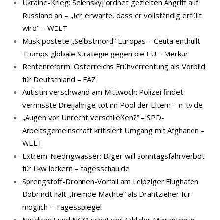
Ukraine-Krieg: Selenskyj ordnet gezielten Angriff auf
Russland an – „Ich erwarte, dass er vollständig erfüllt
wird“ – WELT
Musk postete „Selbstmord“ Europas – Ceuta enthüllt
Trumps globale Strategie gegen die EU – Merkur
Rentenreform: Österreichs Frühverrentung als Vorbild
für Deutschland – FAZ
Autistin verschwand am Mittwoch: Polizei findet
vermisste Dreijährige tot im Pool der Eltern – n-tv.de
„Augen vor Unrecht verschließen?“ – SPD-
Arbeitsgemeinschaft kritisiert Umgang mit Afghanen –
WELT
Extrem-Niedrigwasser: Bilger will Sonntagsfahrverbot
für Lkw lockern – tagesschau.de
Sprengstoff-Drohnen-Vorfall am Leipziger Flughafen
Dobrindt hält „fremde Mächte“ als Drahtzieher für
möglich – Tagesspiegel
Notdienst und NGO schätzen Zahl der Migranten in