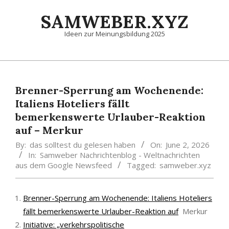
Skip
SAMWEBER.XYZ
to
content
Ideen zur Meinungsbildung 2025
Primary
Navigation
Menu
Brenner-Sperrung am Wochenende:
Italiens Hoteliers fällt
bemerkenswerte Urlauber-Reaktion
auf – Merkur
By:
das solltest du gelesen haben
On:
June 2, 2026
In:
Samweber Nachrichtenblog - Weltnachrichten
aus dem Google Newsfeed
Tagged:
samweber.xyz
Brenner-Sperrung am Wochenende: Italiens Hoteliers
fällt bemerkenswerte Urlauber-Reaktion auf
Merkur
Initiative: „verkehrspolitische