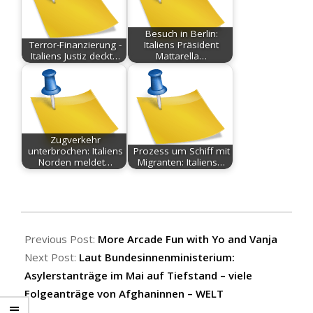
Besuch in Berlin:
Terror-Finanzierung -
Italiens Präsident
Italiens Justiz deckt…
Mattarella…
Zugverkehr
unterbrochen: Italiens
Prozess um Schiff mit
Norden meldet…
Migranten: Italiens…
2026-
06-
Previous Post:
More Arcade Fun with Yo and Vanja
02
Next Post:
Laut Bundesinnenministerium:
Asylerstanträge im Mai auf Tiefstand – viele
Folgeanträge von Afghaninnen – WELT