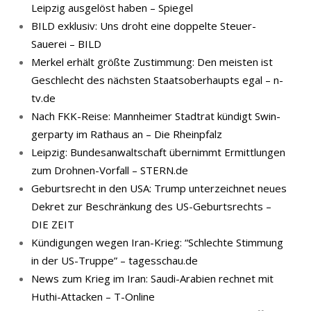
Leipzig ausgelöst haben – Spiegel
BILD exklusiv: Uns droht eine doppelte Steuer-
Sauerei – BILD
Merkel erhält größte Zustimmung: Den meisten ist
Geschlecht des nächsten Staatsoberhaupts egal – n-
tv.de
Nach FKK-​Reise: Mann­hei­mer Stadt­rat kün­digt Swin­
ger­par­ty im Rat­haus an – Die Rheinpfalz
Leipzig: Bundesanwaltschaft übernimmt Ermittlungen
zum Drohnen-Vorfall – STERN.de
Geburtsrecht in den USA: Trump unterzeichnet neues
Dekret zur Beschränkung des US-Geburtsrechts –
DIE ZEIT
Kündigungen wegen Iran-Krieg: “Schlechte Stimmung
in der US-Truppe” – tagesschau.de
News zum Krieg im Iran: Saudi-Arabien rechnet mit
Huthi-Attacken – T-Online