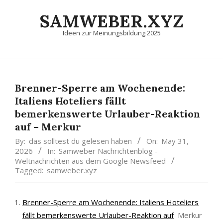
Skip
SAMWEBER.XYZ
to
content
Ideen zur Meinungsbildung 2025
Primary
Navigation
Menu
Brenner-Sperre am Wochenende:
Italiens Hoteliers fällt
bemerkenswerte Urlauber-Reaktion
auf – Merkur
By:
das solltest du gelesen haben
On:
May 31,
2026
In:
Samweber Nachrichtenblog -
Weltnachrichten aus dem Google Newsfeed
Tagged:
samweber.xyz
Brenner-Sperre am Wochenende: Italiens Hoteliers
fällt bemerkenswerte Urlauber-Reaktion auf
Merkur