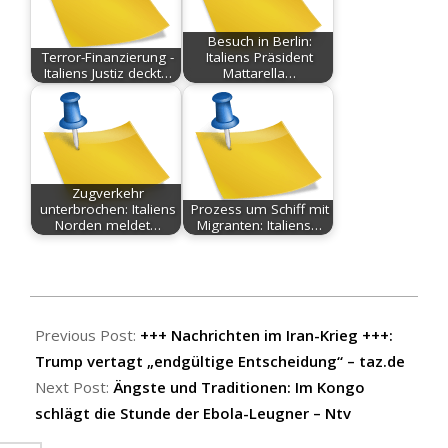
Besuch in Berlin:
Terror-Finanzierung -
Italiens Präsident
Italiens Justiz deckt…
Mattarella…
Zugverkehr
unterbrochen: Italiens
Prozess um Schiff mit
Norden meldet…
Migranten: Italiens…
2026-
05-
Previous Post:
+++ Nachrichten im Iran-Krieg +++:
31
Trump vertagt „endgültige Entscheidung“ – taz.de
Next Post:
Ängste und Traditionen: Im Kongo
schlägt die Stunde der Ebola-Leugner – Ntv