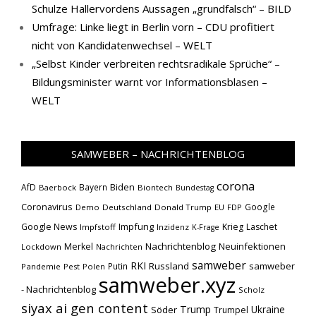
Schulze Hallervordens Aussagen „grundfalsch“ – BILD
Umfrage: Linke liegt in Berlin vorn – CDU profitiert
nicht von Kandidatenwechsel – WELT
„Selbst Kinder verbreiten rechtsradikale Sprüche“ –
Bildungsminister warnt vor Informationsblasen –
WELT
SAMWEBER – NACHRICHTENBLOG
corona
Biden
AfD
Bayern
Baerbock
Biontech
Bundestag
Coronavirus
Google
Demo
Deutschland
Donald Trump
EU
FDP
Impfung
Google News
Krieg
Laschet
Impfstoff
Inzidenz
K-Frage
Nachrichtenblog
Neuinfektionen
Merkel
Lockdown
Nachrichten
samweber
RKI
Russland
samweber
Putin
Pandemie
Pest
Polen
samweber.xyz
- Nachrichtenblog
Scholz
siyax ai gen content
Trump
Söder
Ukraine
Trumpel