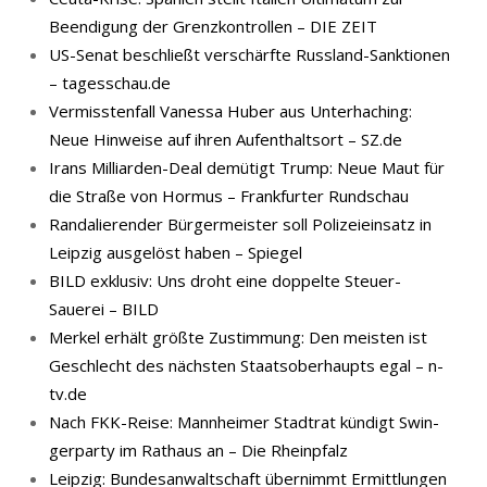
Beendigung der Grenzkontrollen – DIE ZEIT
US-Senat beschließt verschärfte Russland-Sanktionen
– tagesschau.de
Vermisstenfall Vanessa Huber aus Unterhaching:
Neue Hinweise auf ihren Aufenthaltsort – SZ.de
Irans Milliarden-Deal demütigt Trump: Neue Maut für
die Straße von Hormus – Frankfurter Rundschau
Randalierender Bürgermeister soll Polizeieinsatz in
Leipzig ausgelöst haben – Spiegel
BILD exklusiv: Uns droht eine doppelte Steuer-
Sauerei – BILD
Merkel erhält größte Zustimmung: Den meisten ist
Geschlecht des nächsten Staatsoberhaupts egal – n-
tv.de
Nach FKK-​Reise: Mann­hei­mer Stadt­rat kün­digt Swin­
ger­par­ty im Rat­haus an – Die Rheinpfalz
Leipzig: Bundesanwaltschaft übernimmt Ermittlungen