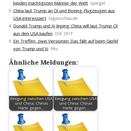
beiden mächtigsten Männer der Welt
Spiegel
China laut Trump an Öl und Boeing-Flugzeugen aus
USA interessiert
tagesschau.de
Donald Trump und Xi Jinping: China will laut Trump Öl
aus den USA kaufen
DIE ZEIT
Ein Treffen, zwei Versionen: Das fällt auf beim Gipfel
von Trump und Xi
Ntv
Ähnliche Meldungen:
Einigung zwischen USA
Einigung zwischen USA
und China: Chinas
und China: Chinas
Härte gegen…
Härte gegen…