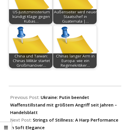
US-Justizministerium
Außenseiter wird neuer
kündigt Klage gegen
Staatschef in
Kubas…
Guatemala |…
China und Taiwan:
Chinas langer Arm in
Chinas Militär startet
Europa: wie ein
Großmanöver…
Regimekritiker…
2026-
05-
Previous Post:
Ukraine: Putin beendet
15
Waffenstillstand mit größtem Angriff seit Jahren –
Handelsblatt
Next Post:
Strings of Stillness: A Harp Performance
in Soft Elegance