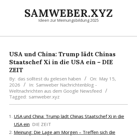
Skip
SAMWEBER.XYZ
to
content
Ideen zur Meinungsbildung 2025
Primary
Navigation
Menu
USA und China: Trump lädt Chinas
Staatschef Xi in die USA ein – DIE
ZEIT
By:
das solltest du gelesen haben
On:
May 15,
2026
In:
Samweber Nachrichtenblog -
Weltnachrichten aus dem Google Newsfeed
Tagged:
samweber.xyz
USA und China: Trump lädt Chinas Staatschef Xi in die
USA ein
DIE ZEIT
Meinung: Die Lage am Morgen – Treffen sich die