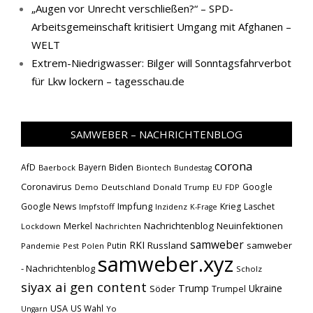
„Augen vor Unrecht verschließen?“ – SPD-
Arbeitsgemeinschaft kritisiert Umgang mit Afghanen –
WELT
Extrem-Niedrigwasser: Bilger will Sonntagsfahrverbot
für Lkw lockern – tagesschau.de
SAMWEBER – NACHRICHTENBLOG
corona
Biden
AfD
Bayern
Baerbock
Biontech
Bundestag
Coronavirus
Google
Demo
Deutschland
Donald Trump
EU
FDP
Impfung
Google News
Krieg
Laschet
Impfstoff
Inzidenz
K-Frage
Nachrichtenblog
Neuinfektionen
Merkel
Lockdown
Nachrichten
samweber
RKI
Russland
samweber
Putin
Pandemie
Pest
Polen
samweber.xyz
- Nachrichtenblog
Scholz
siyax ai gen content
Trump
Söder
Ukraine
Trumpel
USA
US Wahl
Yo
Ungarn