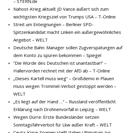
– STERN.de
Nahost-Krieg aktuell: JD Vance äußert sich zum
wichtigsten Kriegsziel von Trumps USA – T-Online
Streit um Enteignungen – Berliner SPD-
Spitzenkandidat macht Linken ein außergewöhnliches
Angebot – WELT
Deutsche Bahn: Manager sollen Zugverspätungen auf
dem Konto zu spüren bekommen – Spiegel
“Die Würde des Deutschen ist unantastbar!” –
Hallervorden rechnet mit der AfD ab – T-Online
„Dieses Kartell muss weg“ – Großdemo in Plauen
muss wegen Trommel-Verbot gestoppt werden –
WELT
„Es liegt auf der Hand …“ – Russland veröffentlicht
Erklärung nach Drohnenvorfall in Leipzig – WELT
Wegen Dürre: Erste Bundesländer setzen
Sonntagsfahrverbot für Lkw außer Kraft – WELT
Ceuta-Krise: Spanien stellt Italien Ultimatum zur