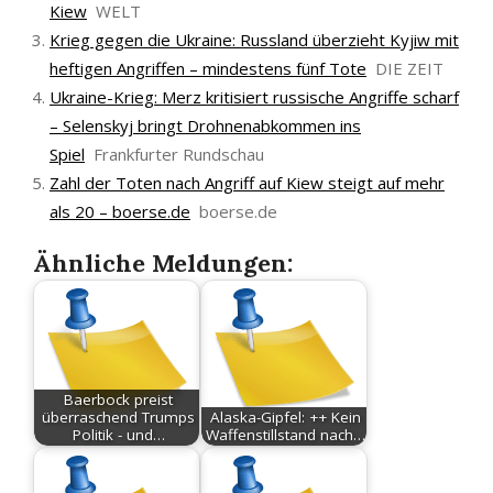
Kiew
WELT
Krieg gegen die Ukraine: Russland überzieht Kyjiw mit
heftigen Angriffen – mindestens fünf Tote
DIE ZEIT
Ukraine-Krieg: Merz kritisiert russische Angriffe scharf
– Selenskyj bringt Drohnenabkommen ins
Spiel
Frankfurter Rundschau
Zahl der Toten nach Angriff auf Kiew steigt auf mehr
als 20 – boerse.de
boerse.de
Ähnliche Meldungen:
Baerbock preist
überraschend Trumps
Alaska-Gipfel: ++ Kein
Politik - und…
Waffenstillstand nach…