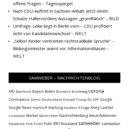
offene Fragen – Tagesspiegel
Nach CDU-Auftritt in Sachsen-Anhalt: Jetzt nennt
Schulze Hallervordens Aussagen „grundfalsch“ – BILD
Umfrage: Linke liegt in Berlin vorn – CDU profitiert
nicht von Kandidatenwechsel – WELT
„Selbst Kinder verbreiten rechtsradikale Sprüche“ –
Bildungsminister warnt vor Informationsblasen –
WELT
SAMWEBER – NACHRICHTENBLOG
corona
Biden
AfD
Bayern
Baerbock
Biontech
Bundestag
Coronavirus
Google
Demo
Deutschland
Donald Trump
EU
FDP
Impfung
Google News
Krieg
Laschet
Impfstoff
Inzidenz
K-Frage
Nachrichtenblog
Neuinfektionen
Merkel
Lockdown
Nachrichten
samweber
RKI
Russland
samweber
Putin
Pandemie
Pest
Polen