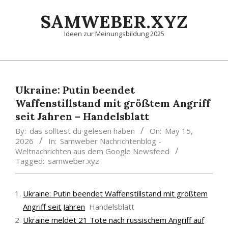
Skip
SAMWEBER.XYZ
to
content
Ideen zur Meinungsbildung 2025
Primary
Navigation
Menu
Ukraine: Putin beendet
Waffenstillstand mit größtem Angriff
seit Jahren – Handelsblatt
By:
das solltest du gelesen haben
On:
May 15,
2026
In:
Samweber Nachrichtenblog -
Weltnachrichten aus dem Google Newsfeed
Tagged:
samweber.xyz
Ukraine: Putin beendet Waffenstillstand mit größtem
Angriff seit Jahren
Handelsblatt
Ukraine meldet 21 Tote nach russischem Angriff auf