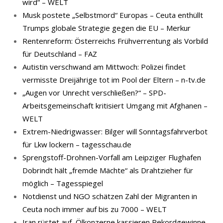
wird“ – WELT
Musk postete „Selbstmord“ Europas – Ceuta enthüllt
Trumps globale Strategie gegen die EU – Merkur
Rentenreform: Österreichs Frühverrentung als Vorbild
für Deutschland – FAZ
Autistin verschwand am Mittwoch: Polizei findet
vermisste Dreijährige tot im Pool der Eltern – n-tv.de
„Augen vor Unrecht verschließen?“ – SPD-
Arbeitsgemeinschaft kritisiert Umgang mit Afghanen –
WELT
Extrem-Niedrigwasser: Bilger will Sonntagsfahrverbot
für Lkw lockern – tagesschau.de
Sprengstoff-Drohnen-Vorfall am Leipziger Flughafen
Dobrindt hält „fremde Mächte“ als Drahtzieher für
möglich – Tagesspiegel
Notdienst und NGO schätzen Zahl der Migranten in
Ceuta noch immer auf bis zu 7000 – WELT
Iran rüstet auf, Ölkonzerne kassieren Rekordgewinne