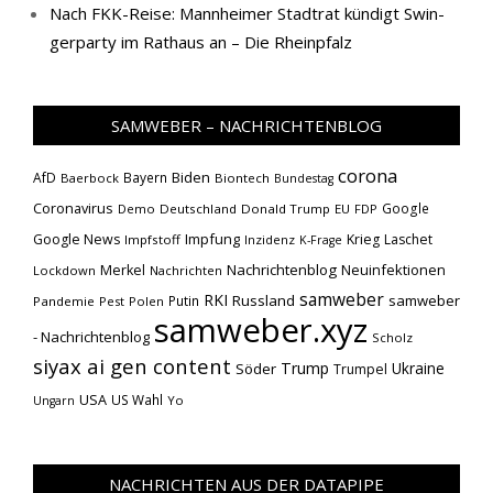
Nach FKK-​Reise: Mann­hei­mer Stadt­rat kün­digt Swin­
ger­par­ty im Rat­haus an – Die Rheinpfalz
SAMWEBER – NACHRICHTENBLOG
corona
Biden
AfD
Bayern
Baerbock
Biontech
Bundestag
Coronavirus
Google
Demo
Deutschland
Donald Trump
EU
FDP
Impfung
Google News
Krieg
Laschet
Impfstoff
Inzidenz
K-Frage
Nachrichtenblog
Neuinfektionen
Merkel
Lockdown
Nachrichten
samweber
RKI
Russland
samweber
Putin
Pandemie
Pest
Polen
samweber.xyz
- Nachrichtenblog
Scholz
siyax ai gen content
Trump
Söder
Ukraine
Trumpel
USA
US Wahl
Yo
Ungarn
NACHRICHTEN AUS DER DATAPIPE