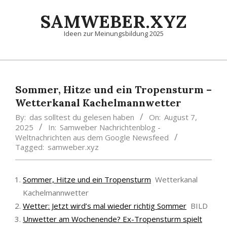
Skip
SAMWEBER.XYZ
to
content
Ideen zur Meinungsbildung 2025
Primary
Navigation
Menu
Sommer, Hitze und ein Tropensturm –
Wetterkanal Kachelmannwetter
By:
das solltest du gelesen haben
On:
August 7,
2025
In:
Samweber Nachrichtenblog -
Weltnachrichten aus dem Google Newsfeed
Tagged:
samweber.xyz
Sommer, Hitze und ein Tropensturm
Wetterkanal
Kachelmannwetter
Wetter: Jetzt wird’s mal wieder richtig Sommer
BILD
Unwetter am Wochenende? Ex-Tropensturm spielt