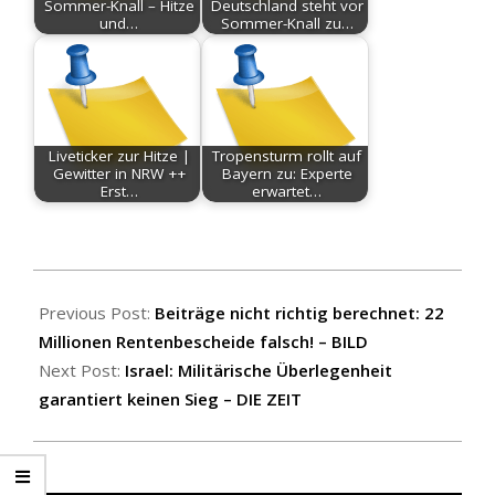
Sommer-Knall – Hitze
Deutschland steht vor
und…
Sommer-Knall zu…
Liveticker zur Hitze |
Tropensturm rollt auf
Gewitter in NRW ++
Bayern zu: Experte
Erst…
erwartet…
2025-
08-
Previous Post:
Beiträge nicht richtig berechnet: 22
07
Millionen Rentenbescheide falsch! – BILD
Next Post:
Israel: Militärische Überlegenheit
garantiert keinen Sieg – DIE ZEIT