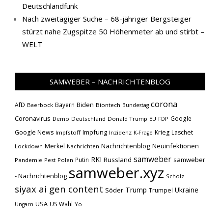
Deutschlandfunk
Nach zweitägiger Suche – 68-jähriger Bergsteiger
stürzt nahe Zugspitze 50 Höhenmeter ab und stirbt –
WELT
SAMWEBER – NACHRICHTENBLOG
corona
Biden
AfD
Bayern
Baerbock
Biontech
Bundestag
Coronavirus
Google
Demo
Deutschland
Donald Trump
EU
FDP
Impfung
Google News
Krieg
Laschet
Impfstoff
Inzidenz
K-Frage
Nachrichtenblog
Neuinfektionen
Merkel
Lockdown
Nachrichten
samweber
RKI
Russland
samweber
Putin
Pandemie
Pest
Polen
samweber.xyz
- Nachrichtenblog
Scholz
siyax ai gen content
Trump
Söder
Ukraine
Trumpel
USA
US Wahl
Yo
Ungarn