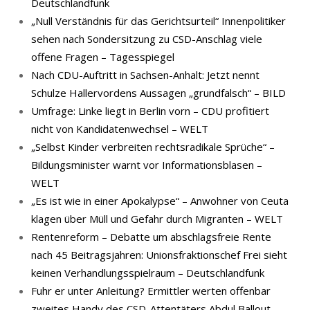
Deutschlandfunk
„Null Verständnis für das Gerichtsurteil“ Innenpolitiker
sehen nach Sondersitzung zu CSD-Anschlag viele
offene Fragen – Tagesspiegel
Nach CDU-Auftritt in Sachsen-Anhalt: Jetzt nennt
Schulze Hallervordens Aussagen „grundfalsch“ – BILD
Umfrage: Linke liegt in Berlin vorn – CDU profitiert
nicht von Kandidatenwechsel – WELT
„Selbst Kinder verbreiten rechtsradikale Sprüche“ –
Bildungsminister warnt vor Informationsblasen –
WELT
„Es ist wie in einer Apokalypse“ – Anwohner von Ceuta
klagen über Müll und Gefahr durch Migranten – WELT
Rentenreform – Debatte um abschlagsfreie Rente
nach 45 Beitragsjahren: Unionsfraktionschef Frei sieht
keinen Verhandlungsspielraum – Deutschlandfunk
Fuhr er unter Anleitung? Ermittler werten offenbar
zweites Handy des CSD-Attentäters Abdul Ballout