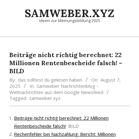
Skip
SAMWEBER.XYZ
to
content
Ideen zur Meinungsbildung 2025
Primary
Navigation
Menu
Beiträge nicht richtig berechnet: 22
Millionen Rentenbescheide falsch! –
BILD
By:
das solltest du gelesen haben
On:
August 7,
2025
In:
Samweber Nachrichtenblog -
Weltnachrichten aus dem Google Newsfeed
Tagged:
samweber.xyz
Beiträge nicht richtig berechnet: 22 Millionen
Rentenbescheide falsch!
BILD
Rechenfehler bei Nachzahlung: Bericht: Millionen