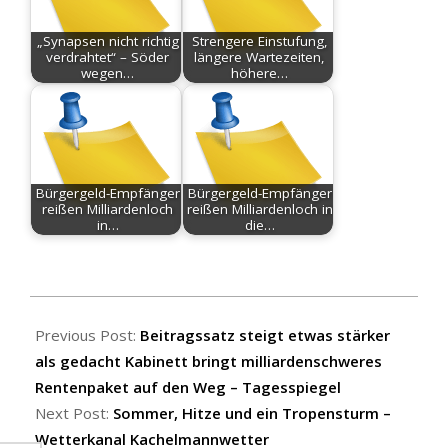
„Synapsen nicht richtig
Strengere Einstufung,
verdrahtet“ – Söder
längere Wartezeiten,
wegen…
höhere…
Bürgergeld-Empfänger
Bürgergeld-Empfänger
reißen Milliardenloch
reißen Milliardenloch in
in…
die…
2025-
08-
Previous Post:
Beitragssatz steigt etwas stärker
07
als gedacht Kabinett bringt milliardenschweres
Rentenpaket auf den Weg – Tagesspiegel
Next Post:
Sommer, Hitze und ein Tropensturm –
Wetterkanal Kachelmannwetter