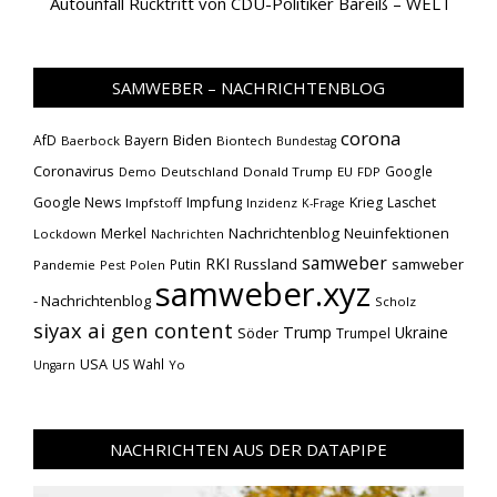
Autounfall Rücktritt von CDU-Politiker Bareiß – WELT
SAMWEBER – NACHRICHTENBLOG
corona
Biden
AfD
Bayern
Baerbock
Biontech
Bundestag
Coronavirus
Google
Demo
Deutschland
Donald Trump
EU
FDP
Impfung
Google News
Krieg
Laschet
Impfstoff
Inzidenz
K-Frage
Nachrichtenblog
Neuinfektionen
Merkel
Lockdown
Nachrichten
samweber
RKI
Russland
samweber
Putin
Pandemie
Pest
Polen
samweber.xyz
- Nachrichtenblog
Scholz
siyax ai gen content
Trump
Söder
Ukraine
Trumpel
USA
US Wahl
Yo
Ungarn
NACHRICHTEN AUS DER DATAPIPE