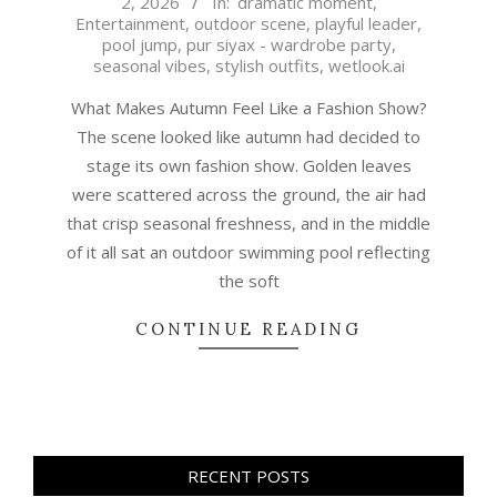
2, 2026
In:
dramatic moment
,
06-
Entertainment
,
outdoor scene
,
playful leader
,
02
pool jump
,
pur siyax - wardrobe party
,
seasonal vibes
,
stylish outfits
,
wetlook.ai
What Makes Autumn Feel Like a Fashion Show?
The scene looked like autumn had decided to
stage its own fashion show. Golden leaves
were scattered across the ground, the air had
that crisp seasonal freshness, and in the middle
of it all sat an outdoor swimming pool reflecting
the soft
CONTINUE READING
RECENT POSTS