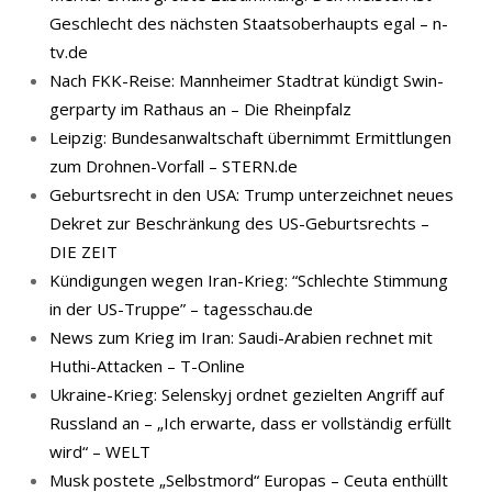
Geschlecht des nächsten Staatsoberhaupts egal – n-
tv.de
Nach FKK-​Reise: Mann­hei­mer Stadt­rat kün­digt Swin­
ger­par­ty im Rat­haus an – Die Rheinpfalz
Leipzig: Bundesanwaltschaft übernimmt Ermittlungen
zum Drohnen-Vorfall – STERN.de
Geburtsrecht in den USA: Trump unterzeichnet neues
Dekret zur Beschränkung des US-Geburtsrechts –
DIE ZEIT
Kündigungen wegen Iran-Krieg: “Schlechte Stimmung
in der US-Truppe” – tagesschau.de
News zum Krieg im Iran: Saudi-Arabien rechnet mit
Huthi-Attacken – T-Online
Ukraine-Krieg: Selenskyj ordnet gezielten Angriff auf
Russland an – „Ich erwarte, dass er vollständig erfüllt
wird“ – WELT
Musk postete „Selbstmord“ Europas – Ceuta enthüllt