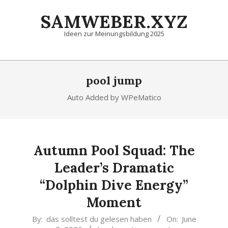
Skip
SAMWEBER.XYZ
to
content
Ideen zur Meinungsbildung 2025
Primary
Navigation
pool jump
Menu
Auto Added by WPeMatico
Autumn Pool Squad: The
Leader’s Dramatic
“Dolphin Dive Energy”
Moment
2026-
By:
das solltest du gelesen haben
On:
June