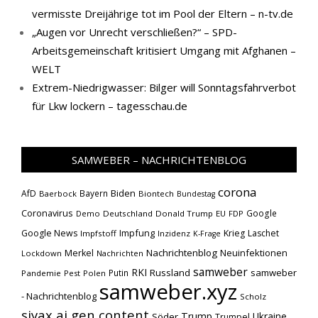
vermisste Dreijährige tot im Pool der Eltern – n-tv.de
„Augen vor Unrecht verschließen?“ – SPD-
Arbeitsgemeinschaft kritisiert Umgang mit Afghanen –
WELT
Extrem-Niedrigwasser: Bilger will Sonntagsfahrverbot
für Lkw lockern – tagesschau.de
SAMWEBER – NACHRICHTENBLOG
corona
Biden
AfD
Bayern
Baerbock
Biontech
Bundestag
Coronavirus
Google
Demo
Deutschland
Donald Trump
EU
FDP
Impfung
Google News
Krieg
Laschet
Impfstoff
Inzidenz
K-Frage
Nachrichtenblog
Neuinfektionen
Merkel
Lockdown
Nachrichten
samweber
RKI
Russland
samweber
Putin
Pandemie
Pest
Polen
samweber.xyz
- Nachrichtenblog
Scholz
siyax ai gen content
Trump
Söder
Ukraine
Trumpel