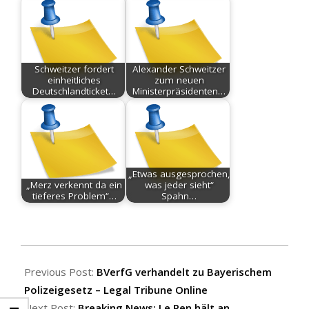
Schweitzer fordert
Alexander Schweitzer
einheitliches
zum neuen
Deutschlandticket…
Ministerpräsidenten…
„Etwas ausgesprochen,
„Merz verkennt da ein
was jeder sieht“
tieferes Problem“…
Spahn…
2026-
07-
Previous Post:
BVerfG verhandelt zu Bayerischem
08
Polizeigesetz – Legal Tribune Online
Next Post:
Breaking News: Le Pen hält an