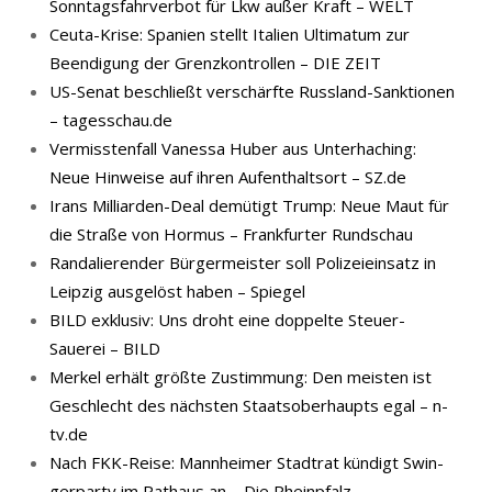
Sonntagsfahrverbot für Lkw außer Kraft – WELT
Ceuta-Krise: Spanien stellt Italien Ultimatum zur
Beendigung der Grenzkontrollen – DIE ZEIT
US-Senat beschließt verschärfte Russland-Sanktionen
– tagesschau.de
Vermisstenfall Vanessa Huber aus Unterhaching:
Neue Hinweise auf ihren Aufenthaltsort – SZ.de
Irans Milliarden-Deal demütigt Trump: Neue Maut für
die Straße von Hormus – Frankfurter Rundschau
Randalierender Bürgermeister soll Polizeieinsatz in
Leipzig ausgelöst haben – Spiegel
BILD exklusiv: Uns droht eine doppelte Steuer-
Sauerei – BILD
Merkel erhält größte Zustimmung: Den meisten ist
Geschlecht des nächsten Staatsoberhaupts egal – n-
tv.de
Nach FKK-​Reise: Mann­hei­mer Stadt­rat kün­digt Swin­
ger­par­ty im Rat­haus an – Die Rheinpfalz