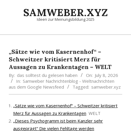
Skip
SAMWEBER.XYZ
to
content
Ideen zur Meinungsbildung 2025
Primary
Navigation
Menu
„Sätze wie vom Kasernenhof“ –
Schweitzer kritisiert Merz für
Aussagen zu Krankentagen – WELT
By:
das solltest du gelesen haben
On:
July 8, 2026
In:
Samweber Nachrichtenblog - Weltnachrichten
aus dem Google Newsfeed
Tagged:
samweber.xyz
„Sätze wie vom Kasernenhof“ – Schweitzer kritisiert
Merz für Aussagen zu Krankentagen
WELT
„Dieses Psychogramm ist beim Kanzler sehr
ausgeprägt“ Die vielen Fehltage werden