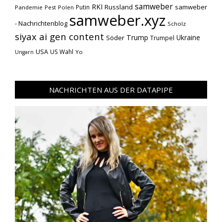
samweber
RKI
Russland
samweber
Putin
Pandemie
Pest
Polen
samweber.xyz
- Nachrichtenblog
Scholz
siyax ai gen content
Trump
Söder
Ukraine
Trumpel
USA
US Wahl
Yo
Ungarn
NACHRICHTEN AUS DER DATAPIPE