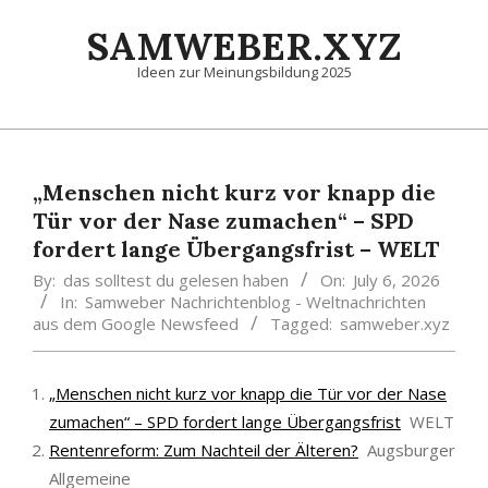
Skip
SAMWEBER.XYZ
to
content
Ideen zur Meinungsbildung 2025
Primary
Navigation
Menu
„Menschen nicht kurz vor knapp die
Tür vor der Nase zumachen“ – SPD
fordert lange Übergangsfrist – WELT
By:
das solltest du gelesen haben
On:
July 6, 2026
In:
Samweber Nachrichtenblog - Weltnachrichten
aus dem Google Newsfeed
Tagged:
samweber.xyz
„Menschen nicht kurz vor knapp die Tür vor der Nase
zumachen“ – SPD fordert lange Übergangsfrist
WELT
Rentenreform: Zum Nachteil der Älteren?
Augsburger
Allgemeine