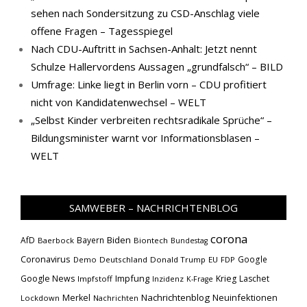
sehen nach Sondersitzung zu CSD-Anschlag viele
offene Fragen – Tagesspiegel
Nach CDU-Auftritt in Sachsen-Anhalt: Jetzt nennt
Schulze Hallervordens Aussagen „grundfalsch“ – BILD
Umfrage: Linke liegt in Berlin vorn – CDU profitiert
nicht von Kandidatenwechsel – WELT
„Selbst Kinder verbreiten rechtsradikale Sprüche“ –
Bildungsminister warnt vor Informationsblasen –
WELT
SAMWEBER – NACHRICHTENBLOG
corona
Biden
AfD
Bayern
Baerbock
Biontech
Bundestag
Coronavirus
Google
Demo
Deutschland
Donald Trump
EU
FDP
Impfung
Google News
Krieg
Laschet
Impfstoff
Inzidenz
K-Frage
Nachrichtenblog
Neuinfektionen
Merkel
Lockdown
Nachrichten