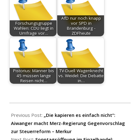
AfD nur noch knapp
Forschungsgruppe
vor SPD in
Wahlen: CDU liegt in
Brandenburg -
Umfrage vor…
ZDFheute
Pistorius: Männer bis
TV-Duell Wagenknecht
45 müssen lange
vs. Weidel: Die Debatte
Reisen nicht…
in…
2026-
07-
Previous Post:
„Die kapieren es einfach nicht“:
06
Aiwanger macht Merz-Regierung Gegenvorschlag
zur Steuerreform – Merkur
Next Post:
Sonntagsöffnung im Einzelhandel: