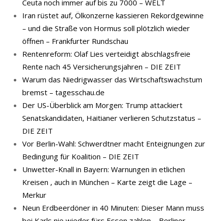
Ceuta noch immer auf bis zu 7000 – WELT
Iran rüstet auf, Ölkonzerne kassieren Rekordgewinne
– und die Straße von Hormus soll plötzlich wieder
öffnen – Frankfurter Rundschau
Rentenreform: Olaf Lies verteidigt abschlagsfreie
Rente nach 45 Versicherungsjahren – DIE ZEIT
Warum das Niedrigwasser das Wirtschaftswachstum
bremst – tagesschau.de
Der US-Überblick am Morgen: Trump attackiert
Senatskandidaten, Haitianer verlieren Schutzstatus –
DIE ZEIT
Vor Berlin-Wahl: Schwerdtner macht Enteignungen zur
Bedingung für Koalition – DIE ZEIT
Unwetter-Knall in Bayern: Warnungen in etlichen
Kreisen , auch in München – Karte zeigt die Lage –
Merkur
Neun Erdbeerdöner in 40 Minuten: Dieser Mann muss
bei Karls nie wieder fürs Essen zahlen – Berliner