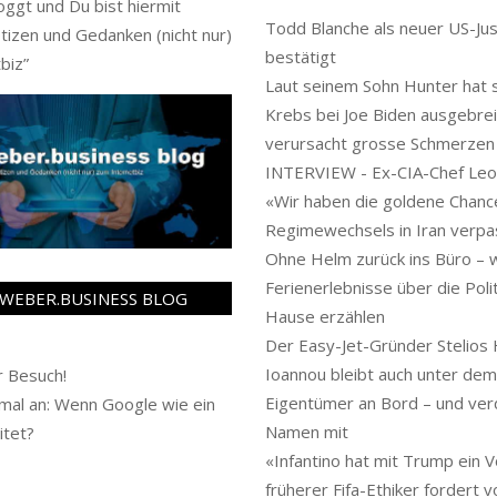
oggt und Du bist hiermit
Todd Blanche als neuer US-Jus
tizen und Gedanken (nicht nur)
bestätigt
biz
”
Laut seinem Sohn Hunter hat s
Krebs bei Joe Biden ausgebrei
verursacht grosse Schmerzen
INTERVIEW - Ex-CIA-Chef Leo
«Wir haben die goldene Chanc
Regimewechsels in Iran verpa
Ohne Helm zurück ins Büro – 
Ferienerlebnisse über die Polit
WEBER.BUSINESS BLOG
Hause erzählen
Der Easy-Jet-Gründer Stelios 
Ioannou bleibt auch unter de
 Besuch!
Eigentümer an Bord – und ver
al an: Wenn Google wie ein
Namen mit
itet?
«Infantino hat mit Trump ein Vo
früherer Fifa-Ethiker fordert 