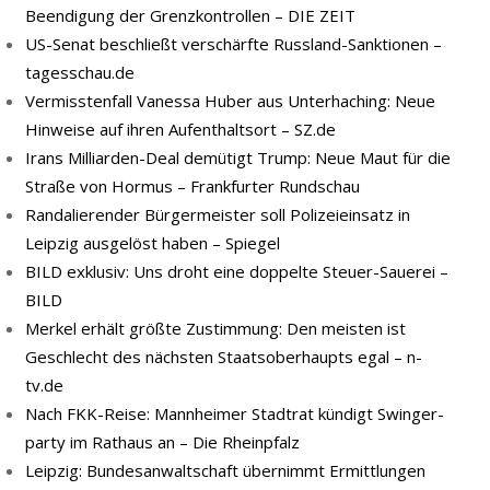
Beendigung der Grenzkontrollen – DIE ZEIT
US-Senat beschließt verschärfte Russland-Sanktionen –
tagesschau.de
Vermisstenfall Vanessa Huber aus Unterhaching: Neue
Hinweise auf ihren Aufenthaltsort – SZ.de
Irans Milliarden-Deal demütigt Trump: Neue Maut für die
Straße von Hormus – Frankfurter Rundschau
Randalierender Bürgermeister soll Polizeieinsatz in
Leipzig ausgelöst haben – Spiegel
BILD exklusiv: Uns droht eine doppelte Steuer-Sauerei –
BILD
Merkel erhält größte Zustimmung: Den meisten ist
Geschlecht des nächsten Staatsoberhaupts egal – n-
tv.de
Nach FKK-​Reise: Mann­hei­mer Stadt­rat kün­digt Swin­ger­
par­ty im Rat­haus an – Die Rheinpfalz
Leipzig: Bundesanwaltschaft übernimmt Ermittlungen