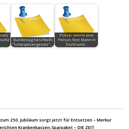
esetz
Polizei nimmt eine
dische
Bundestag beschließt
Person fest: Mann in
"Solarspitzengesetz":…
Dortmund…
 zum 250. Jubiläum sorgt jetzt für Entsetzen – Merkur
erichten Krankenkassen-Sparpaket – DIE ZEIT