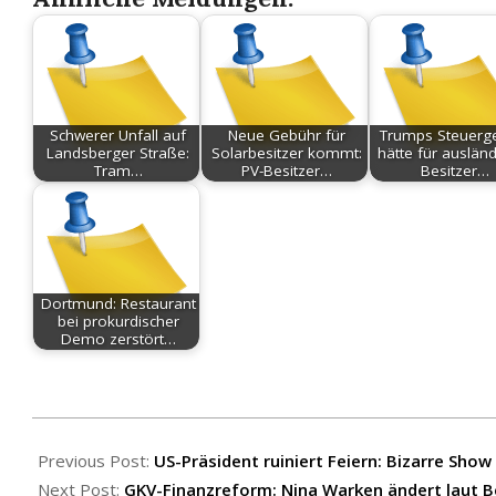
Schwerer Unfall auf
Neue Gebühr für
Trumps Steuerg
Landsberger Straße:
Solarbesitzer kommt:
hätte für auslän
Tram…
PV-Besitzer…
Besitzer…
Dortmund: Restaurant
bei prokurdischer
Demo zerstört…
2026-
07-
Previous Post:
US-Präsident ruiniert Feiern: Bizarre Show
06
Next Post:
GKV-Finanzreform: Nina Warken ändert laut B