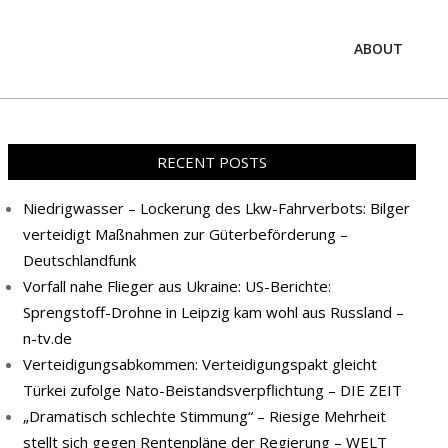
ABOUT
Prim
Navi
Men
RECENT POSTS
Niedrigwasser – Lockerung des Lkw-Fahrverbots: Bilger
verteidigt Maßnahmen zur Güterbeförderung –
Deutschlandfunk
Vorfall nahe Flieger aus Ukraine: US-Berichte:
Sprengstoff-Drohne in Leipzig kam wohl aus Russland –
n-tv.de
Verteidigungsabkommen: Verteidigungspakt gleicht
Türkei zufolge Nato-Beistandsverpflichtung – DIE ZEIT
„Dramatisch schlechte Stimmung“ – Riesige Mehrheit
stellt sich gegen Rentenpläne der Regierung – WELT