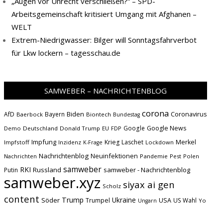
„Augen vor Unrecht verschließen?“ – SPD-
Arbeitsgemeinschaft kritisiert Umgang mit Afghanen –
WELT
Extrem-Niedrigwasser: Bilger will Sonntagsfahrverbot
für Lkw lockern – tagesschau.de
SAMWEBER – NACHRICHTENBLOG
corona
Biden
Coronavirus
AfD
Bayern
Baerbock
Biontech
Bundestag
Google
Google News
Demo
Deutschland
Donald Trump
EU
FDP
Impfung
Krieg
Laschet
Merkel
Impfstoff
Inzidenz
Lockdown
K-Frage
Nachrichtenblog
Neuinfektionen
Nachrichten
Pandemie
Pest
Polen
samweber
RKI
Russland
samweber - Nachrichtenblog
Putin
samweber.xyz
siyax ai gen
Scholz
content
Trump
Söder
Ukraine
USA
Trumpel
US Wahl
Yo
Ungarn