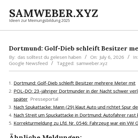
Skip
SAMWEBER.XYZ
to
content
Ideen zur Meinungsbildung 2025
Dortmund: Golf-Dieb schleift Besitzer m
By:
das solltest du gelesen haben
On:
July 6, 2026
In:
Google Newsfeed
Tagged:
samweber.xyz
Dortmund: Golf-Dieb schleift Besitzer mehrere Meter mit
POL-DO: 23-jähriger Dortmunder in der Nacht schwer verlet
später
Presseportal
Nach Spukattacke: Mann (29) klaut Auto und richtet Spur d
Nach Streit um Spuckattacke in Dortmund: Autofahrer rast
Korrekturmeldung zu Lfd. Nr. 0546: Fahrzeug war ein VW Go
Ähnliche Meldungen: