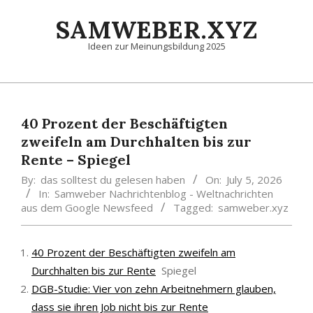
Skip
SAMWEBER.XYZ
to
content
Ideen zur Meinungsbildung 2025
Primary
Navigation
Menu
40 Prozent der Beschäftigten
zweifeln am Durchhalten bis zur
Rente – Spiegel
By:
das solltest du gelesen haben
On:
July 5, 2026
In:
Samweber Nachrichtenblog - Weltnachrichten
aus dem Google Newsfeed
Tagged:
samweber.xyz
40 Prozent der Beschäftigten zweifeln am
Durchhalten bis zur Rente
Spiegel
DGB-Studie: Vier von zehn Arbeitnehmern glauben,
dass sie ihren Job nicht bis zur Rente