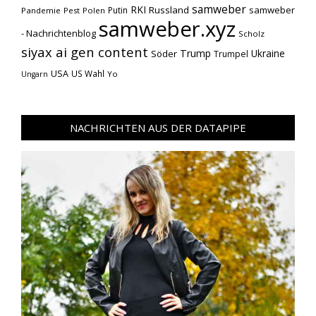
samweber
RKI
Russland
samweber
Putin
Pandemie
Pest
Polen
samweber.xyz
- Nachrichtenblog
Scholz
siyax ai gen content
Trump
Söder
Ukraine
Trumpel
USA
US Wahl
Yo
Ungarn
NACHRICHTEN AUS DER DATAPIPE