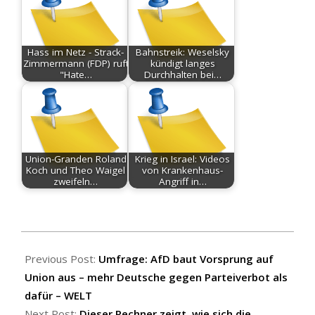
Hass im Netz - Strack-
Bahnstreik: Weselsky
Zimmermann (FDP) ruft
kündigt langes
"Hate…
Durchhalten bei…
Union-Granden Roland
Krieg in Israel: Videos
Koch und Theo Waigel
von Krankenhaus-
zweifeln…
Angriff in…
2026-
07-
Previous Post:
Umfrage: AfD baut Vorsprung auf
05
Union aus – mehr Deutsche gegen Parteiverbot als
dafür – WELT
Next Post:
Dieser Rechner zeigt, wie sich die