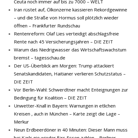
Ceuta noch immer auf bis zu 7000 – WELT
Iran rüstet auf, Ölkonzerne kassieren Rekordgewinne
– und die Straße von Hormus soll plötzlich wieder
öffnen – Frankfurter Rundschau
Rentenreform: Olaf Lies verteidigt abschlagsfreie
Rente nach 45 Versicherungsjahren – DIE ZEIT
Warum das Niedrigwasser das Wirtschaftswachstum
bremst – tagesschau.de
Der US-Überblick am Morgen: Trump attackiert
Senatskandidaten, Haitianer verlieren Schutzstatus –
DIE ZEIT
Vor Berlin-Wahl: Schwerdtner macht Enteignungen zur
Bedingung für Koalition – DIE ZEIT
Unwetter-Knall in Bayern: Warnungen in etlichen
Kreisen , auch in München – Karte zeigt die Lage –
Merkur
Neun Erdbeerdöner in 40 Minuten: Dieser Mann muss
bei Karls nie wieder fürs Essen zahlen – Berliner