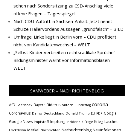
sehen nach Sondersitzung zu CSD-Anschlag viele
offene Fragen – Tagesspiegel
Nach CDU-Auftritt in Sachsen-Anhalt: Jetzt nennt
Schulze Hallervordens Aussagen „grundfalsch“ – BILD
Umfrage: Linke liegt in Berlin vorn – CDU profitiert
nicht von Kandidatenwechsel – WELT
„Selbst Kinder verbreiten rechtsradikale Sprüche“ –
Bildungsminister warnt vor Informationsblasen –
WELT
SAMWEBER – NACHRICHTENBLOG
corona
Biden
AfD
Bayern
Baerbock
Biontech
Bundestag
Coronavirus
Google
Demo
Deutschland
Donald Trump
EU
FDP
Impfung
Google News
Krieg
Laschet
Impfstoff
Inzidenz
K-Frage
Nachrichtenblog
Neuinfektionen
Merkel
Lockdown
Nachrichten