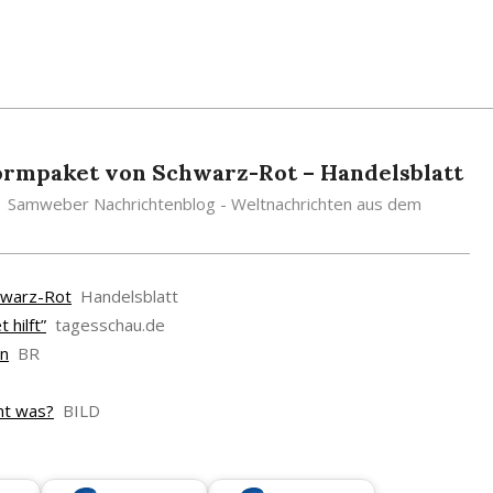
eformpaket von Schwarz-Rot – Handelsblatt
Samweber Nachrichtenblog - Weltnachrichten aus dem
chwarz-Rot
Handelsblatt
hilft”
tagesschau.de
en
BR
mt was?
BILD