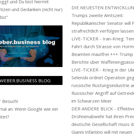
oggt und Du bist hiermit
DIE NEUESTEN ENTWICKLUN
tizen und Gedanken (nicht nur)
Trumps zweite Amtszeit:
biz
”
Republikanischer Senator will 
strafrechtlich verfolgen lassen
LIVE-TICKER - Iran-Krieg: Te
Fahrt durch Strasse von Horm
Beamten mautfrei +++ Trump
Berichte über Waffenengpäss
LIVE-TICKER - Krieg in der Ukr
Selenski ordnet Operation ge
WEBER.BUSINESS BLOG
russische Rüstungsindustrie a
Russischer Angriff auf Getreid
im Schwarzen Meer
 Besuch!
DER ANDERE BLICK - Effektiv
al an: Wenn Google wie ein
Drohnenabwehr hat ihren Preis
itet?
deutsche Gesellschaft muss d
Gianni Infantino will mit neuen