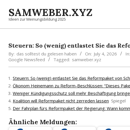
Skip
SAMWEBER.XYZ
to
content
Ideen zur Meinungsbildung 2025
Steuern: So (wenig) entlastet Sie das R
By:
das solltest du gelesen haben
On:
July 4, 2026
In:
Google Newsfeed
Tagged:
samweber.xyz
Steuern: So (wenig) entlastet Sie das Reformpaket von S
Ökonom Heinemann zu Reform-Beschlüssen: “Dieses Paket 
Weniger Kündigungsschutz soll mehr Beschäftigung bring
Koalition will Reformpaket nicht zerreden lassen
Spiegel
Der Fahrplan fürs Reformpaket der Regierung: Wann kom
Ähnliche Meldungen: