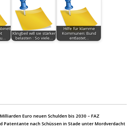
binett
Hilfe für klamme
t
Klingbeil will sie stärker
Kommunen: Bund
zu…
belasten : So viele…
entlastet…
 Milliarden Euro neuen Schulden bis 2030 – FAZ
und Patentante nach Schüssen in Stade unter Mordverdacht