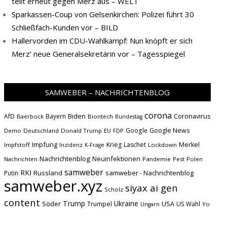
teilt erneut gegen Merz aus – WELT
Sparkassen-Coup von Gelsenkirchen: Polizei führt 30
Schließfach-Kunden vor – BILD
Hallervorden im CDU-Wahlkampf: Nun knöpft er sich
Merz’ neue Generalsekretärin vor – Tagesspiegel
SAMWEBER – NACHRICHTENBLOG
corona
Biden
Coronavirus
AfD
Bayern
Baerbock
Biontech
Bundestag
Google
Google News
Demo
Deutschland
Donald Trump
EU
FDP
Impfung
Krieg
Laschet
Merkel
Impfstoff
Inzidenz
Lockdown
K-Frage
Nachrichtenblog
Neuinfektionen
Nachrichten
Pandemie
Pest
Polen
samweber
RKI
Russland
samweber - Nachrichtenblog
Putin
samweber.xyz
siyax ai gen
Scholz
content
Trump
Söder
Ukraine
USA
Trumpel
US Wahl
Yo
Ungarn