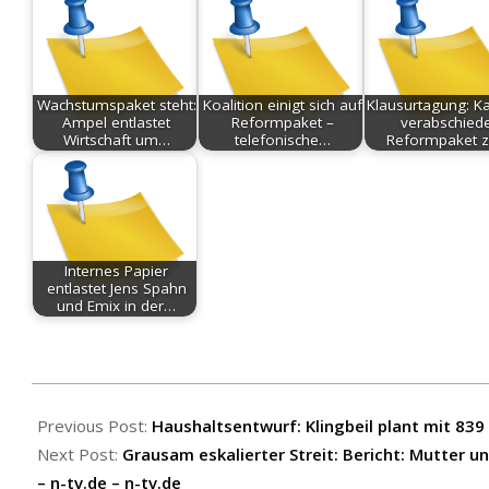
Wachstumspaket steht:
Koalition einigt sich auf
Klausurtagung: Ka
Ampel entlastet
Reformpaket –
verabschiede
Wirtschaft um…
telefonische…
Reformpaket 
Internes Papier
entlastet Jens Spahn
und Emix in der…
2026-
07-
Previous Post:
Haushaltsentwurf: Klingbeil plant mit 839
04
Next Post:
Grausam eskalierter Streit: Bericht: Mutter 
– n-tv.de – n-tv.de