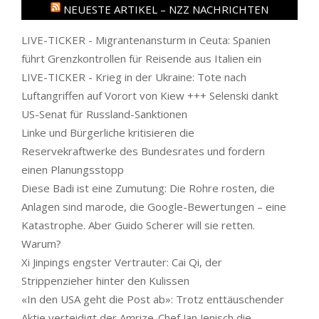
NEUESTE ARTIKEL – NZZ NACHRICHTEN
LIVE-TICKER - Migrantenansturm in Ceuta: Spanien
führt Grenzkontrollen für Reisende aus Italien ein
LIVE-TICKER - Krieg in der Ukraine: Tote nach
Luftangriffen auf Vorort von Kiew +++ Selenski dankt
US-Senat für Russland-Sanktionen
Linke und Bürgerliche kritisieren die
Reservekraftwerke des Bundesrates und fordern
einen Planungsstopp
Diese Badi ist eine Zumutung: Die Rohre rosten, die
Anlagen sind marode, die Google-Bewertungen – eine
Katastrophe. Aber Guido Scherer will sie retten.
Warum?
Xi Jinpings engster Vertrauter: Cai Qi, der
Strippenzieher hinter den Kulissen
«In den USA geht die Post ab»: Trotz enttäuschender
Aktie verteidigt der Amrize-Chef Jan Jenisch die