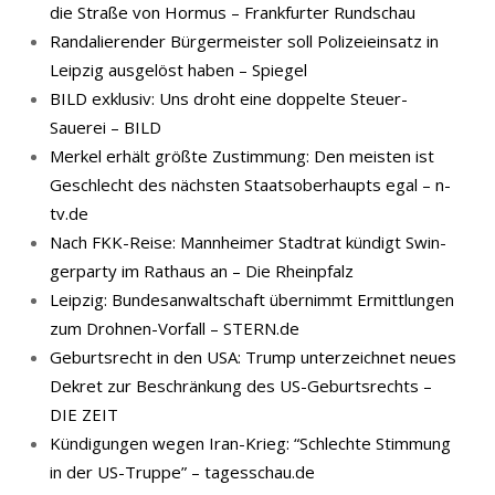
die Straße von Hormus – Frankfurter Rundschau
Randalierender Bürgermeister soll Polizeieinsatz in
Leipzig ausgelöst haben – Spiegel
BILD exklusiv: Uns droht eine doppelte Steuer-
Sauerei – BILD
Merkel erhält größte Zustimmung: Den meisten ist
Geschlecht des nächsten Staatsoberhaupts egal – n-
tv.de
Nach FKK-​Reise: Mann­hei­mer Stadt­rat kün­digt Swin­
ger­par­ty im Rat­haus an – Die Rheinpfalz
Leipzig: Bundesanwaltschaft übernimmt Ermittlungen
zum Drohnen-Vorfall – STERN.de
Geburtsrecht in den USA: Trump unterzeichnet neues
Dekret zur Beschränkung des US-Geburtsrechts –
DIE ZEIT
Kündigungen wegen Iran-Krieg: “Schlechte Stimmung
in der US-Truppe” – tagesschau.de