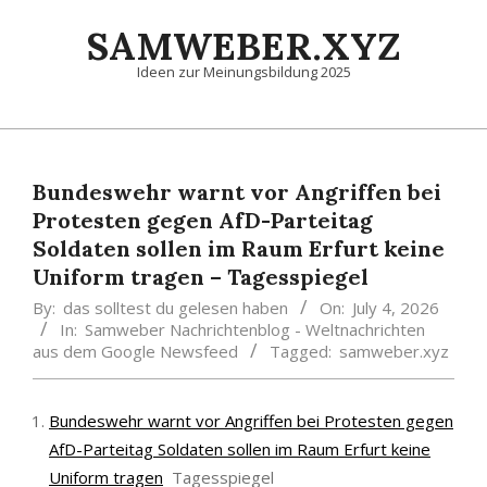
Skip
SAMWEBER.XYZ
to
content
Ideen zur Meinungsbildung 2025
Primary
Navigation
Menu
Bundeswehr warnt vor Angriffen bei
Protesten gegen AfD-Parteitag
Soldaten sollen im Raum Erfurt keine
Uniform tragen – Tagesspiegel
By:
das solltest du gelesen haben
On:
July 4, 2026
In:
Samweber Nachrichtenblog - Weltnachrichten
aus dem Google Newsfeed
Tagged:
samweber.xyz
Bundeswehr warnt vor Angriffen bei Protesten gegen
AfD-Parteitag Soldaten sollen im Raum Erfurt keine
Uniform tragen
Tagesspiegel