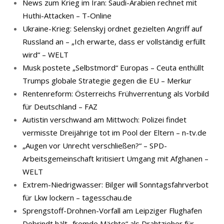
News zum Krieg im Iran: Saudi-Arabien rechnet mit
Huthi-Attacken – T-Online
Ukraine-Krieg: Selenskyj ordnet gezielten Angriff auf
Russland an – „Ich erwarte, dass er vollständig erfüllt
wird“ – WELT
Musk postete „Selbstmord“ Europas – Ceuta enthüllt
Trumps globale Strategie gegen die EU – Merkur
Rentenreform: Österreichs Frühverrentung als Vorbild
für Deutschland – FAZ
Autistin verschwand am Mittwoch: Polizei findet
vermisste Dreijährige tot im Pool der Eltern – n-tv.de
„Augen vor Unrecht verschließen?“ – SPD-
Arbeitsgemeinschaft kritisiert Umgang mit Afghanen –
WELT
Extrem-Niedrigwasser: Bilger will Sonntagsfahrverbot
für Lkw lockern – tagesschau.de
Sprengstoff-Drohnen-Vorfall am Leipziger Flughafen
Dobrindt hält „fremde Mächte“ als Drahtzieher für