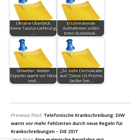
Ukraine-Überblick:
Erschreckende
Keine Taurus-Lieferung,
Aufnahmen sollen
…
toten Buckelwal…
Unwetter: Wetter-
„So sieht Demokratie
Expertin warnt vor Hitze
aus“ Diese US-Promis
und…
laufen bei…
2026-
07-
Previous Post:
Telefonische Krankschreibung: DIW
04
warnt vor mehr Fehlzeiten durch neue Regeln für
Krankschreibungen – DIE ZEIT
Next Post:
Eine malerische Bergfahrt mit