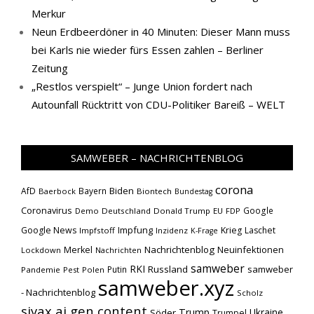
Merkur
Neun Erdbeerdöner in 40 Minuten: Dieser Mann muss
bei Karls nie wieder fürs Essen zahlen – Berliner
Zeitung
„Restlos verspielt“ – Junge Union fordert nach
Autounfall Rücktritt von CDU-Politiker Bareiß – WELT
SAMWEBER – NACHRICHTENBLOG
corona
Biden
AfD
Bayern
Baerbock
Biontech
Bundestag
Coronavirus
Google
Demo
Deutschland
Donald Trump
EU
FDP
Impfung
Google News
Krieg
Laschet
Impfstoff
Inzidenz
K-Frage
Nachrichtenblog
Neuinfektionen
Merkel
Lockdown
Nachrichten
samweber
RKI
Russland
samweber
Putin
Pandemie
Pest
Polen
samweber.xyz
- Nachrichtenblog
Scholz
siyax ai gen content
Trump
Söder
Ukraine
Trumpel