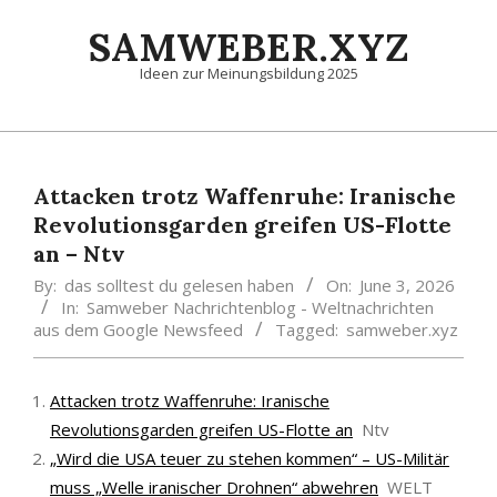
Skip
SAMWEBER.XYZ
to
content
Ideen zur Meinungsbildung 2025
Primary
Navigation
Menu
Attacken trotz Waffenruhe: Iranische
Revolutionsgarden greifen US-Flotte
an – Ntv
By:
das solltest du gelesen haben
On:
June 3, 2026
In:
Samweber Nachrichtenblog - Weltnachrichten
aus dem Google Newsfeed
Tagged:
samweber.xyz
Attacken trotz Waffenruhe: Iranische
Revolutionsgarden greifen US-Flotte an
Ntv
„Wird die USA teuer zu stehen kommen“ – US-Militär
muss „Welle iranischer Drohnen“ abwehren
WELT