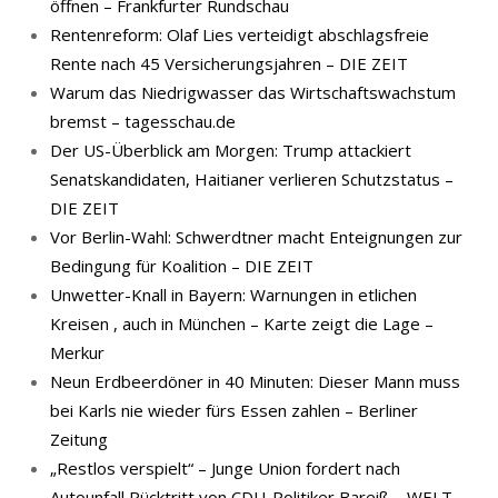
öffnen – Frankfurter Rundschau
Rentenreform: Olaf Lies verteidigt abschlagsfreie
Rente nach 45 Versicherungsjahren – DIE ZEIT
Warum das Niedrigwasser das Wirtschaftswachstum
bremst – tagesschau.de
Der US-Überblick am Morgen: Trump attackiert
Senatskandidaten, Haitianer verlieren Schutzstatus –
DIE ZEIT
Vor Berlin-Wahl: Schwerdtner macht Enteignungen zur
Bedingung für Koalition – DIE ZEIT
Unwetter-Knall in Bayern: Warnungen in etlichen
Kreisen , auch in München – Karte zeigt die Lage –
Merkur
Neun Erdbeerdöner in 40 Minuten: Dieser Mann muss
bei Karls nie wieder fürs Essen zahlen – Berliner
Zeitung
„Restlos verspielt“ – Junge Union fordert nach
Autounfall Rücktritt von CDU-Politiker Bareiß – WELT