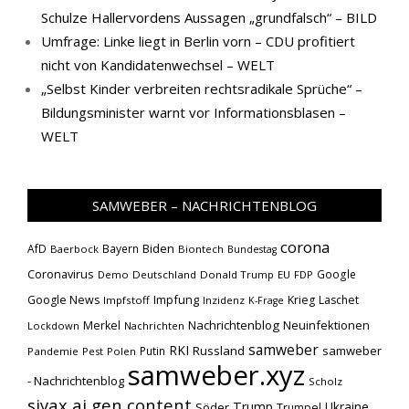
Schulze Hallervordens Aussagen „grundfalsch“ – BILD
Umfrage: Linke liegt in Berlin vorn – CDU profitiert
nicht von Kandidatenwechsel – WELT
„Selbst Kinder verbreiten rechtsradikale Sprüche“ –
Bildungsminister warnt vor Informationsblasen –
WELT
SAMWEBER – NACHRICHTENBLOG
corona
Biden
AfD
Bayern
Baerbock
Biontech
Bundestag
Coronavirus
Google
Demo
Deutschland
Donald Trump
EU
FDP
Impfung
Google News
Krieg
Laschet
Impfstoff
Inzidenz
K-Frage
Nachrichtenblog
Neuinfektionen
Merkel
Lockdown
Nachrichten
samweber
RKI
Russland
samweber
Putin
Pandemie
Pest
Polen
samweber.xyz
- Nachrichtenblog
Scholz
siyax ai gen content
Trump
Söder
Ukraine
Trumpel