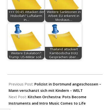
+++ 00:45 Attacken der
Weitere Sanktionen in
Hisbollah? Luftalarm
Arbeit: EU erkennt in
in…
Moskaus…
Thailand attackiert
Weitere Eskalation?:
Kambodscha trotz
Trump: US-Militär soll…
Gesprächen über…
2026-
06-
Previous Post:
Polizist in Dortmund angeschossen –
03
Mann verschanzt sich mit Kindern – WELT
Next Post:
Kitchen Orchestra: Pots Become
Instruments and Intro Music Comes to Life