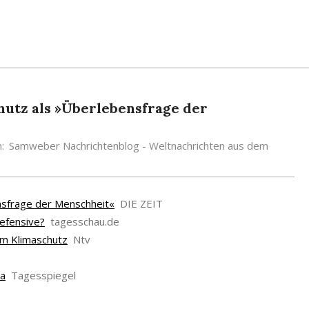
hutz als »Überlebensfrage der
n:
Samweber Nachrichtenblog - Weltnachrichten aus dem
ensfrage der Menschheit«
DIE ZEIT
Defensive?
tagesschau.de
eim Klimaschutz
Ntv
da
Tagesspiegel