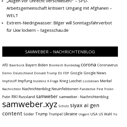
„Augen vor Unrecht verschließen?“ – SPD-
Arbeitsgemeinschaft kritisiert Umgang mit Afghanen –
WELT
Extrem-Niedrigwasser: Bilger will Sonntagsfahrverbot
für Lkw lockern – tagesschau.de
SAMWEBER – NACHRICHTENBLOG
corona
Biden
Coronavirus
AfD
Bayern
Baerbock
Biontech
Bundestag
Google
Google News
Demo
Deutschland
Donald Trump
EU
FDP
Impfung
Krieg
Laschet
Merkel
Impfstoff
Inzidenz
Lockdown
K-Frage
Nachrichtenblog
Neuinfektionen
Nachrichten
Pandemie
Pest
Polen
samweber
RKI
Russland
samweber - Nachrichtenblog
Putin
samweber.xyz
siyax ai gen
Scholz
content
Trump
Söder
Ukraine
USA
Trumpel
US Wahl
Yo
Ungarn