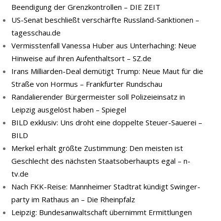
Beendigung der Grenzkontrollen – DIE ZEIT
US-Senat beschließt verschärfte Russland-Sanktionen –
tagesschau.de
Vermisstenfall Vanessa Huber aus Unterhaching: Neue
Hinweise auf ihren Aufenthaltsort – SZ.de
Irans Milliarden-Deal demütigt Trump: Neue Maut für die
Straße von Hormus – Frankfurter Rundschau
Randalierender Bürgermeister soll Polizeieinsatz in
Leipzig ausgelöst haben – Spiegel
BILD exklusiv: Uns droht eine doppelte Steuer-Sauerei –
BILD
Merkel erhält größte Zustimmung: Den meisten ist
Geschlecht des nächsten Staatsoberhaupts egal – n-
tv.de
Nach FKK-​Reise: Mann­hei­mer Stadt­rat kün­digt Swin­ger­
par­ty im Rat­haus an – Die Rheinpfalz
Leipzig: Bundesanwaltschaft übernimmt Ermittlungen