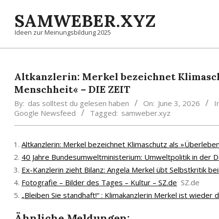
Skip
SAMWEBER.XYZ
to
content
Ideen zur Meinungsbildung 2025
Altkanzlerin: Merkel bezeichnet Klimasc
Menschheit« – DIE ZEIT
By:
das solltest du gelesen haben
On:
June 3, 2026
I
Google Newsfeed
Tagged:
samweber.xyz
Altkanzlerin: Merkel bezeichnet Klimaschutz als »Überleb
40 Jahre Bundesumweltministerium: Umweltpolitik in der 
Ex-Kanzlerin zieht Bilanz: Angela Merkel übt Selbstkritik b
Fotografie – Bilder des Tages – Kultur – SZ.de
SZ.de
„Bleiben Sie standhaft!“ : Klimakanzlerin Merkel ist wieder 
Ähnliche Meldungen: