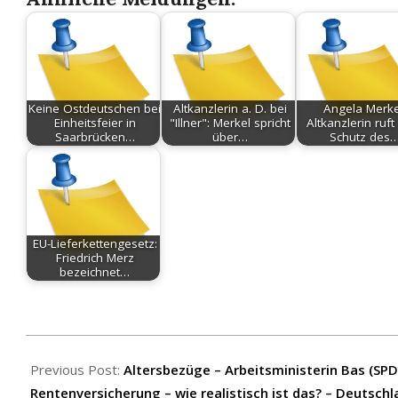
Keine Ostdeutschen bei
Altkanzlerin a. D. bei
Angela Merke
Einheitsfeier in
"Illner": Merkel spricht
Altkanzlerin ruf
Saarbrücken…
über…
Schutz des
EU-Lieferkettengesetz:
Friedrich Merz
bezeichnet…
2026-
06-
Previous Post:
Altersbezüge – Arbeitsministerin Bas (SPD
03
Rentenversicherung – wie realistisch ist das? – Deutsch