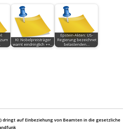
l:
Epstein-Akten: US-
t zum
KI: Nobelpreisträger
Regierung bezeichnet
…
warnt eindringlich ++…
belastenden…
) dringt auf Einbeziehung von Beamten in die gesetzliche
landfunk