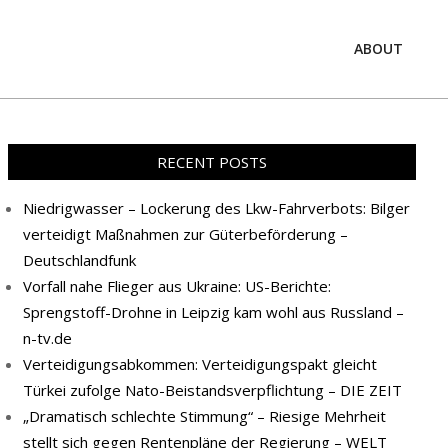
ABOUT
Prim
Navi
Men
RECENT POSTS
Niedrigwasser – Lockerung des Lkw-Fahrverbots: Bilger
verteidigt Maßnahmen zur Güterbeförderung –
Deutschlandfunk
Vorfall nahe Flieger aus Ukraine: US-Berichte:
Sprengstoff-Drohne in Leipzig kam wohl aus Russland –
n-tv.de
Verteidigungsabkommen: Verteidigungspakt gleicht
Türkei zufolge Nato-Beistandsverpflichtung – DIE ZEIT
„Dramatisch schlechte Stimmung“ – Riesige Mehrheit
stellt sich gegen Rentenpläne der Regierung – WELT