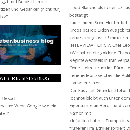
oggt und Du bist hiermit
Todd Blanche als neuer US-Jus
tizen und Gedanken (nicht nur)
bestätigt
biz
”
Laut seinem Sohn Hunter hat s
Krebs bei Joe Biden ausgebrei
verursacht grosse Schmerzen
INTERVIEW - Ex-CIA-Chef Leo
«Wir haben die goldene Chanc
Regimewechsels in Iran verpa
Ohne Helm zurück ins Büro – 
Ferienerlebnisse über die Polit
WEBER.BUSINESS BLOG
Hause erzählen
Der Easy-Jet-Gründer Stelios 
Ioannou bleibt auch unter de
 Besuch!
Eigentümer an Bord – und ver
al an: Wenn Google wie ein
Namen mit
itet?
«Infantino hat mit Trump ein Vo
früherer Fifa-Ethiker fordert 