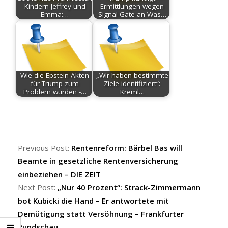
Kindern Jeffrey und
Ermittlungen wegen
Emma:…
Signal-Gate an Was…
Wie die Epstein-Akten
„Wir haben bestimmte
für Trump zum
Ziele identifiziert“:
Problem wurden -…
Kreml…
2026-
06-
Previous Post:
Rentenreform: Bärbel Bas will
02
Beamte in gesetzliche Rentenversicherung
einbeziehen – DIE ZEIT
Next Post:
„Nur 40 Prozent“: Strack-Zimmermann
bot Kubicki die Hand – Er antwortete mit
Demütigung statt Versöhnung – Frankfurter
Rundschau