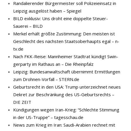
Randalierender Bürgermeister soll Polizeieinsatz in
Leipzig ausgelöst haben – Spiegel
BILD exklusiv: Uns droht eine doppelte Steuer-
Sauerei – BILD
Merkel erhält größte Zustimmung: Den meisten ist
Geschlecht des nächsten Staatsoberhaupts egal – n-
tv.de
Nach FKK-​Reise: Mann­hei­mer Stadt­rat kün­digt Swin­
ger­par­ty im Rat­haus an – Die Rheinpfalz
Leipzig: Bundesanwaltschaft übernimmt Ermittlungen
zum Drohnen-Vorfall – STERN.de
Geburtsrecht in den USA: Trump unterzeichnet neues
Dekret zur Beschränkung des US-Geburtsrechts –
DIE ZEIT
Kündigungen wegen Iran-Krieg: “Schlechte Stimmung
in der US-Truppe” – tagesschau.de
News zum Krieg im Iran: Saudi-Arabien rechnet mit