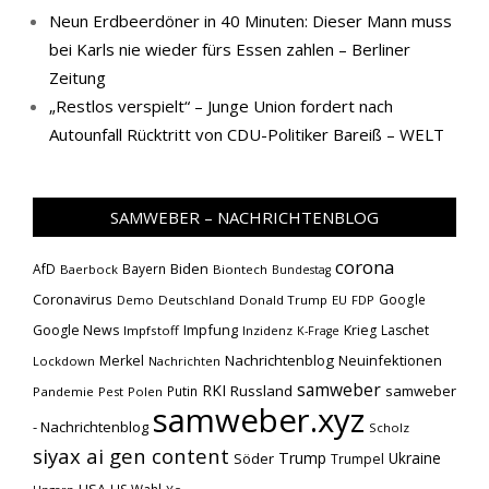
Neun Erdbeerdöner in 40 Minuten: Dieser Mann muss
bei Karls nie wieder fürs Essen zahlen – Berliner
Zeitung
„Restlos verspielt“ – Junge Union fordert nach
Autounfall Rücktritt von CDU-Politiker Bareiß – WELT
SAMWEBER – NACHRICHTENBLOG
corona
Biden
AfD
Bayern
Baerbock
Biontech
Bundestag
Coronavirus
Google
Demo
Deutschland
Donald Trump
EU
FDP
Impfung
Google News
Krieg
Laschet
Impfstoff
Inzidenz
K-Frage
Nachrichtenblog
Neuinfektionen
Merkel
Lockdown
Nachrichten
samweber
RKI
Russland
samweber
Putin
Pandemie
Pest
Polen
samweber.xyz
- Nachrichtenblog
Scholz
siyax ai gen content
Trump
Söder
Ukraine
Trumpel