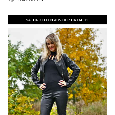
USA
US Wahl
Yo
Ungarn
NACHRICHTEN AUS DER DATAPIPE