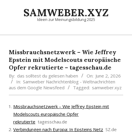
Skip
SAMWEBER.XYZ
to
content
Ideen zur Meinungsbildung 2025
Primary
Navigation
Menu
Missbrauchsnetzwerk – Wie Jeffrey
Epstein mit Modelscouts europäische
Opfer rekrutierte – tagesschau.de
By:
das solltest du gelesen haben
On:
June 2, 2026
In:
Samweber Nachrichtenblog - Weltnachrichten
aus dem Google Newsfeed
Tagged:
samweber.xyz
Missbrauchsnetzwerk – Wie Jeffrey Epstein mit
Modelscouts europäische Opfer
rekrutierte
tagesschau.de
Verbindungen nach Europa: In Epsteins Netz
SZ.de