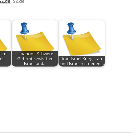
SZ.de
SZ.de
 im
Libanon - Schwere
el
Gefechte zwischen
Iran-Israel-Krieg: Iran
Israel und…
und Israel mit neuen…