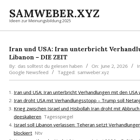
Skip
SAMWEBER.XYZ
to
content
Ideen zur Meinungsbildung 2025
Iran und USA: Iran unterbricht Verhand
Libanon – DIE ZEIT
By:
das solltest du gelesen haben
On:
June 2, 2026
I
Google Newsfeed
Tagged:
samweber.xyz
Iran und USA: Iran unterbricht Verhandlungen mit den USA 
Iran droht USA mit Verhandlungsstopp – Trump soll Netanj
Krieg zwischen Israel und Hisbollah Iran droht mit Abbru
deeskalieren
Tagesspiegel
Israel soll Libanon verlassen: Teheran setzt Verhandlunge
blockiert
Ntv