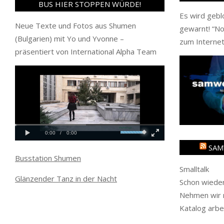
BUS HIER STOPPEN WÜRDE!
Es wird gebl
Neue Texte und Fotos aus Shumen
gewarnt! “
No
(Bulgarien) mit Yo und Yvonne –
zum Internet
präsentiert von International Alpha Team
SAM
Busstation Shumen
Smalltalk
Glänzender Tanz in der Nacht
Schon wieder
Nehmen wir m
Katalog arbe