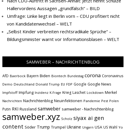
Nach CDU-Auftritt in Sachsen-Anhalt: Jetzt nennt Schulze
Hallervordens Aussagen „grundfalsch“ – BILD
Umfrage: Linke liegt in Berlin vorn – CDU profitiert nicht
von Kandidatenwechsel – WELT
„Selbst Kinder verbreiten rechtsradikale Sprüche“ –
Bildungsminister warnt vor Informationsblasen – WELT
SAMWEBER – NACHRICHTENBLOG
corona
Biden
Coronavirus
AfD
Bayern
Baerbock
Biontech
Bundestag
Google
Google News
Demo
Deutschland
Donald Trump
EU
FDP
Impfung
Krieg
Laschet
Merkel
Impfstoff
Inzidenz
Lockdown
K-Frage
Nachrichtenblog
Neuinfektionen
Nachrichten
Pandemie
Pest
Polen
samweber
RKI
Russland
samweber - Nachrichtenblog
Putin
samweber.xyz
siyax ai gen
Scholz
content
Trump
Söder
Ukraine
USA
Trumpel
US Wahl
Yo
Ungarn