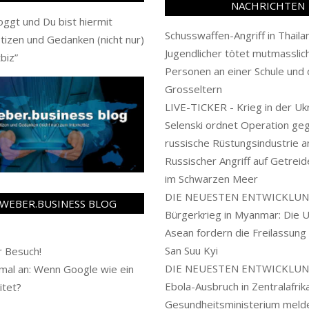
NACHRICHTEN
oggt und Du bist hiermit
Schusswaffen-Angriff in Thaila
tizen und Gedanken (nicht nur)
Jugendlicher tötet mutmasslich
biz
”
Personen an einer Schule und 
Grosseltern
LIVE-TICKER - Krieg in der Ukr
Selenski ordnet Operation ge
russische Rüstungsindustrie a
Russischer Angriff auf Getreid
im Schwarzen Meer
DIE NEUESTEN ENTWICKLUN
WEBER.BUSINESS BLOG
Bürgerkrieg in Myanmar: Die 
Asean fordern die Freilassung
San Suu Kyi
 Besuch!
DIE NEUESTEN ENTWICKLUN
al an: Wenn Google wie ein
Ebola-Ausbruch in Zentralafrika
itet?
Gesundheitsministerium meld