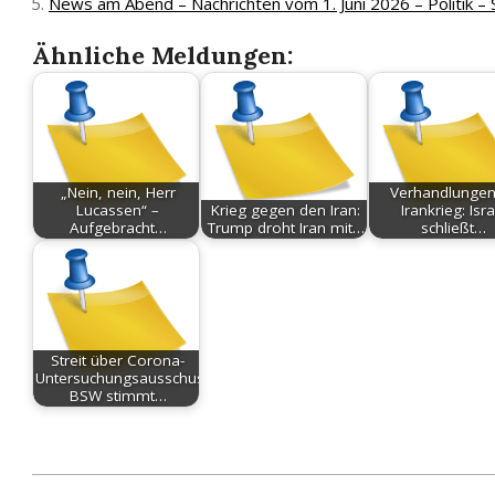
News am Abend – Nachrichten vom 1. Juni 2026 – Politik – 
Ähnliche Meldungen:
„Nein, nein, Herr
Verhandlungen
Lucassen“ –
Krieg gegen den Iran:
Irankrieg: Isra
Aufgebracht…
Trump droht Iran mit…
schließt…
Streit über Corona-
Untersuchungsausschuss
BSW stimmt…
2026-