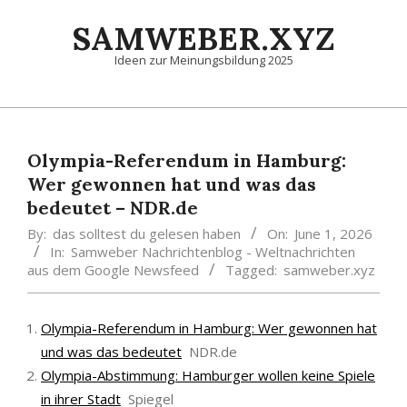
Skip
SAMWEBER.XYZ
to
content
Ideen zur Meinungsbildung 2025
Primary
Navigation
Menu
Olympia-Referendum in Hamburg:
Wer gewonnen hat und was das
bedeutet – NDR.de
By:
das solltest du gelesen haben
On:
June 1, 2026
In:
Samweber Nachrichtenblog - Weltnachrichten
aus dem Google Newsfeed
Tagged:
samweber.xyz
Olympia-Referendum in Hamburg: Wer gewonnen hat
und was das bedeutet
NDR.de
Olympia-Abstimmung: Hamburger wollen keine Spiele
in ihrer Stadt
Spiegel