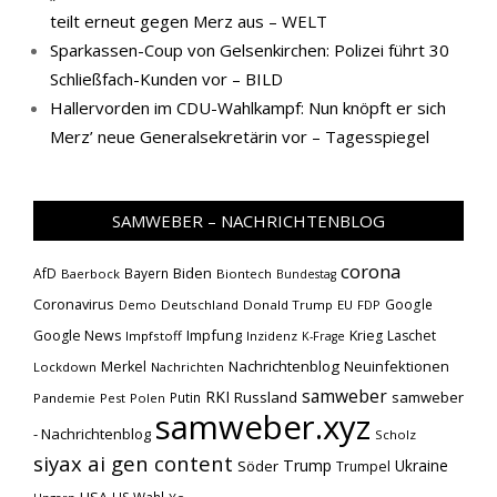
teilt erneut gegen Merz aus – WELT
Sparkassen-Coup von Gelsenkirchen: Polizei führt 30
Schließfach-Kunden vor – BILD
Hallervorden im CDU-Wahlkampf: Nun knöpft er sich
Merz’ neue Generalsekretärin vor – Tagesspiegel
SAMWEBER – NACHRICHTENBLOG
corona
Biden
AfD
Bayern
Baerbock
Biontech
Bundestag
Coronavirus
Google
Demo
Deutschland
Donald Trump
EU
FDP
Impfung
Google News
Krieg
Laschet
Impfstoff
Inzidenz
K-Frage
Nachrichtenblog
Neuinfektionen
Merkel
Lockdown
Nachrichten
samweber
RKI
Russland
samweber
Putin
Pandemie
Pest
Polen
samweber.xyz
- Nachrichtenblog
Scholz
siyax ai gen content
Trump
Söder
Ukraine
Trumpel