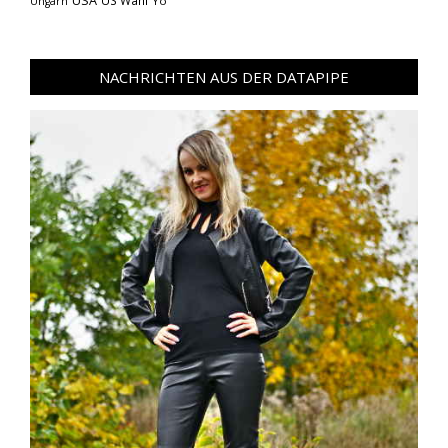
USA
US Wahl
Yo
Ungarn
NACHRICHTEN AUS DER DATAPIPE