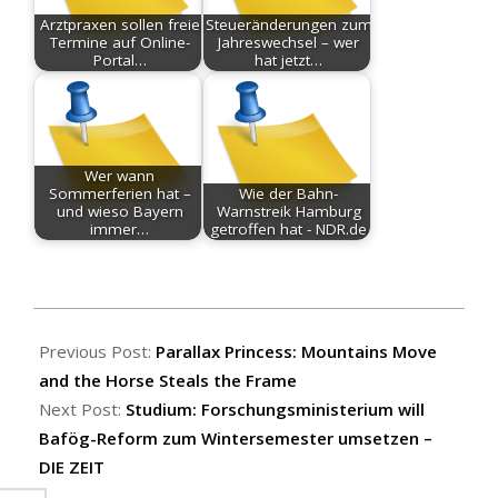
Arztpraxen sollen freie
Steueränderungen zum
Termine auf Online-
Jahreswechsel – wer
Portal…
hat jetzt…
Wer wann
Sommerferien hat –
Wie der Bahn-
und wieso Bayern
Warnstreik Hamburg
immer…
getroffen hat - NDR.de
2026-
06-
Previous Post:
Parallax Princess: Mountains Move
01
and the Horse Steals the Frame
Next Post:
Studium: Forschungsministerium will
Bafög-Reform zum Wintersemester umsetzen –
DIE ZEIT