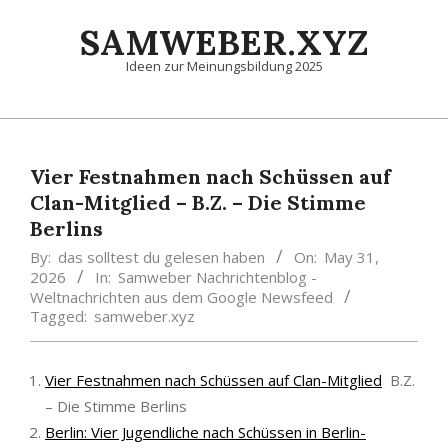
Skip
SAMWEBER.XYZ
to
content
Ideen zur Meinungsbildung 2025
Primary
Navigation
Menu
Vier Festnahmen nach Schüssen auf
Clan-Mitglied – B.Z. – Die Stimme
Berlins
By:
das solltest du gelesen haben
On:
May 31,
2026
In:
Samweber Nachrichtenblog -
Weltnachrichten aus dem Google Newsfeed
Tagged:
samweber.xyz
Vier Festnahmen nach Schüssen auf Clan-Mitglied
B.Z.
– Die Stimme Berlins
Berlin: Vier Jugendliche nach Schüssen in Berlin-