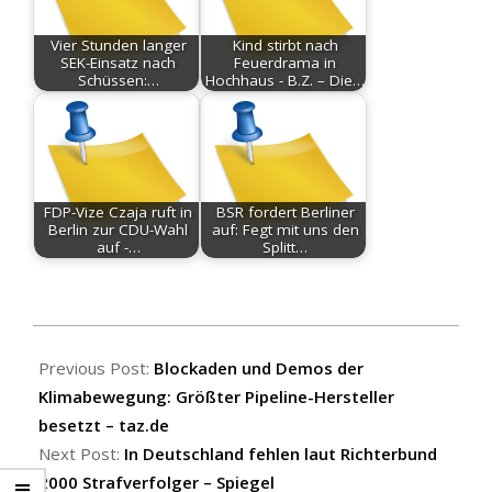
Vier Stunden langer
Kind stirbt nach
SEK-Einsatz nach
Feuerdrama in
Schüssen:…
Hochhaus - B.Z. – Die…
FDP-Vize Czaja ruft in
BSR fordert Berliner
Berlin zur CDU-Wahl
auf: Fegt mit uns den
auf -…
Splitt…
2026-
05-
Previous Post:
Blockaden und Demos der
31
Klimabewegung: Größter Pipeline-Hersteller
besetzt – taz.de
Next Post:
In Deutschland fehlen laut Richterbund
2000 Strafverfolger – Spiegel