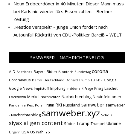
Neun Erdbeerdöner in 40 Minuten: Dieser Mann muss
bei Karls nie wieder fürs Essen zahlen – Berliner
Zeitung
„Restlos verspielt“ – Junge Union fordert nach
Autounfall Rücktritt von CDU-Politiker Bareiß – WELT
SAMWEBER – NACHRICHTENBLOG
corona
Biden
AfD
Bayern
Baerbock
Biontech
Bundestag
Coronavirus
Google
Demo
Deutschland
Donald Trump
EU
FDP
Impfung
Google News
Krieg
Laschet
Impfstoff
Inzidenz
K-Frage
Nachrichtenblog
Neuinfektionen
Merkel
Lockdown
Nachrichten
samweber
RKI
Russland
samweber
Putin
Pandemie
Pest
Polen
samweber.xyz
- Nachrichtenblog
Scholz
siyax ai gen content
Trump
Söder
Ukraine
Trumpel
USA
US Wahl
Yo
Ungarn