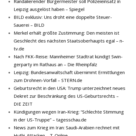
Randalierender Bürgermeister soll Polizeieinsatz in
Leipzig ausgelöst haben – Spiegel
BILD exklusiv: Uns droht eine doppelte Steuer-
Sauerei – BILD
Merkel erhält größte Zustimmung: Den meisten ist
Geschlecht des nächsten Staatsoberhaupts egal – n-
tv.de
Nach FKK-​Reise: Mann­hei­mer Stadt­rat kün­digt Swin­
ger­par­ty im Rat­haus an – Die Rheinpfalz
Leipzig: Bundesanwaltschaft übernimmt Ermittlungen
zum Drohnen-Vorfall – STERN.de
Geburtsrecht in den USA: Trump unterzeichnet neues
Dekret zur Beschränkung des US-Geburtsrechts –
DIE ZEIT
Kündigungen wegen Iran-Krieg: “Schlechte Stimmung
in der US-Truppe” – tagesschau.de
News zum Krieg im Iran: Saudi-Arabien rechnet mit
Huthi-Attacken – T-Online