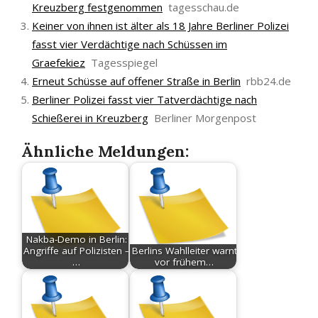
Kreuzberg festgenommen
tagesschau.de
Keiner von ihnen ist älter als 18 Jahre Berliner Polizei
fasst vier Verdächtige nach Schüssen im
Graefekiez
Tagesspiegel
Erneut Schüsse auf offener Straße in Berlin
rbb24.de
Berliner Polizei fasst vier Tatverdächtige nach
Schießerei in Kreuzberg
Berliner Morgenpost
Ähnliche Meldungen:
Nakba-Demo in Berlin:
Angriffe auf Polizisten –
Berlins Wahlleiter warnt
…
vor frühem…