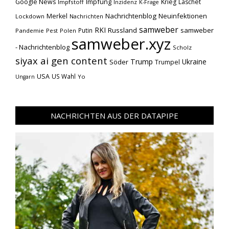
Impfung
Google News
Krieg
Laschet
Impfstoff
Inzidenz
K-Frage
Nachrichtenblog
Neuinfektionen
Merkel
Lockdown
Nachrichten
samweber
RKI
Russland
samweber
Putin
Pandemie
Pest
Polen
samweber.xyz
- Nachrichtenblog
Scholz
siyax ai gen content
Trump
Söder
Ukraine
Trumpel
USA
US Wahl
Yo
Ungarn
NACHRICHTEN AUS DER DATAPIPE