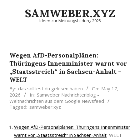
Skip
SAMWEBER.XYZ
to
content
Ideen zur Meinungsbildung 2025
Primary
Navigation
Menu
Wegen AfD-Personalplänen:
Thüringens Innenminister warnt vor
„Staatsstreich“ in Sachsen-Anhalt –
WELT
By:
das solltest du gelesen haben
On:
May 17,
2026
In:
Samweber Nachrichtenblog -
Weltnachrichten aus dem Google Newsfeed
Tagged:
samweber.xyz
Wegen AfD-Personalplänen: Thüringens Innenminister
warnt vor „Staatsstreich“ in Sachsen-Anhalt
WELT