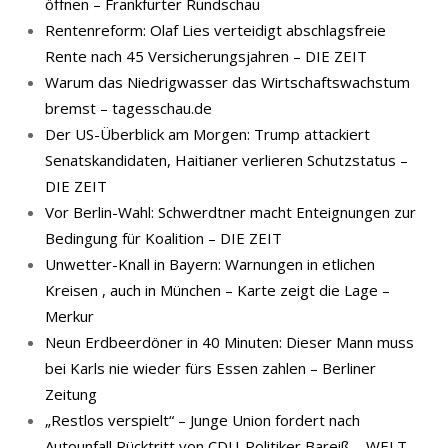
öffnen – Frankfurter Rundschau
Rentenreform: Olaf Lies verteidigt abschlagsfreie
Rente nach 45 Versicherungsjahren – DIE ZEIT
Warum das Niedrigwasser das Wirtschaftswachstum
bremst – tagesschau.de
Der US-Überblick am Morgen: Trump attackiert
Senatskandidaten, Haitianer verlieren Schutzstatus –
DIE ZEIT
Vor Berlin-Wahl: Schwerdtner macht Enteignungen zur
Bedingung für Koalition – DIE ZEIT
Unwetter-Knall in Bayern: Warnungen in etlichen
Kreisen , auch in München – Karte zeigt die Lage –
Merkur
Neun Erdbeerdöner in 40 Minuten: Dieser Mann muss
bei Karls nie wieder fürs Essen zahlen – Berliner
Zeitung
„Restlos verspielt“ – Junge Union fordert nach
Autounfall Rücktritt von CDU-Politiker Bareiß – WELT