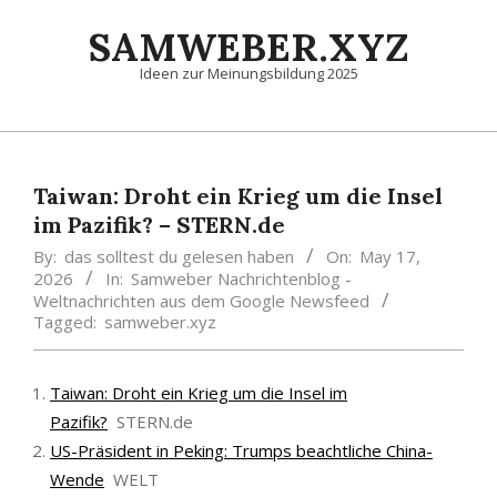
Skip
SAMWEBER.XYZ
to
content
Ideen zur Meinungsbildung 2025
Primary
Navigation
Menu
Taiwan: Droht ein Krieg um die Insel
im Pazifik? – STERN.de
By:
das solltest du gelesen haben
On:
May 17,
2026
In:
Samweber Nachrichtenblog -
Weltnachrichten aus dem Google Newsfeed
Tagged:
samweber.xyz
Taiwan: Droht ein Krieg um die Insel im
Pazifik?
STERN.de
US-Präsident in Peking: Trumps beachtliche China-
Wende
WELT