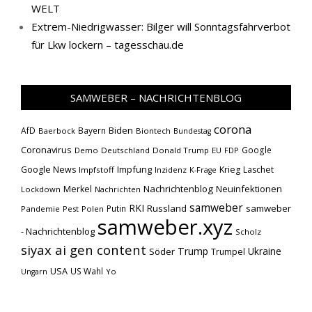
WELT
Extrem-Niedrigwasser: Bilger will Sonntagsfahrverbot
für Lkw lockern – tagesschau.de
SAMWEBER – NACHRICHTENBLOG
corona
Biden
AfD
Bayern
Baerbock
Biontech
Bundestag
Coronavirus
Google
Demo
Deutschland
Donald Trump
EU
FDP
Impfung
Google News
Krieg
Laschet
Impfstoff
Inzidenz
K-Frage
Nachrichtenblog
Neuinfektionen
Merkel
Lockdown
Nachrichten
samweber
RKI
Russland
samweber
Putin
Pandemie
Pest
Polen
samweber.xyz
- Nachrichtenblog
Scholz
siyax ai gen content
Trump
Söder
Ukraine
Trumpel
USA
US Wahl
Yo
Ungarn