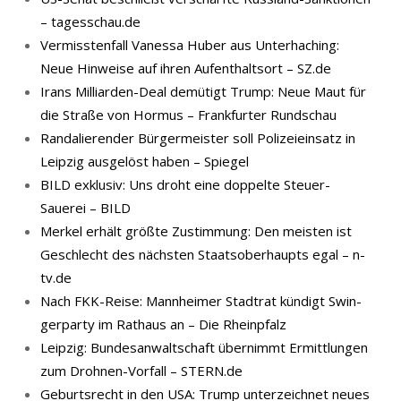
– tagesschau.de
Vermisstenfall Vanessa Huber aus Unterhaching:
Neue Hinweise auf ihren Aufenthaltsort – SZ.de
Irans Milliarden-Deal demütigt Trump: Neue Maut für
die Straße von Hormus – Frankfurter Rundschau
Randalierender Bürgermeister soll Polizeieinsatz in
Leipzig ausgelöst haben – Spiegel
BILD exklusiv: Uns droht eine doppelte Steuer-
Sauerei – BILD
Merkel erhält größte Zustimmung: Den meisten ist
Geschlecht des nächsten Staatsoberhaupts egal – n-
tv.de
Nach FKK-​Reise: Mann­hei­mer Stadt­rat kün­digt Swin­
ger­par­ty im Rat­haus an – Die Rheinpfalz
Leipzig: Bundesanwaltschaft übernimmt Ermittlungen
zum Drohnen-Vorfall – STERN.de
Geburtsrecht in den USA: Trump unterzeichnet neues