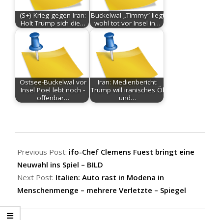
(S+) Krieg gegen Iran:
Buckelwal „Timmy“ liegt
Holt Trump sich die…
wohl tot vor Insel in…
Ostsee-Buckelwal vor
Iran: Medienbericht:
Insel Poel lebt noch -
Trump will iranisches Öl
offenbar…
und…
2026-
05-
Previous Post:
ifo-Chef Clemens Fuest bringt eine
17
Neuwahl ins Spiel – BILD
Next Post:
Italien: Auto rast in Modena in
Menschenmenge – mehrere Verletzte – Spiegel