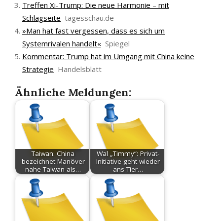
Treffen Xi-Trump: Die neue Harmonie – mit
Schlagseite
tagesschau.de
»Man hat fast vergessen, dass es sich um
Systemrivalen handelt«
Spiegel
Kommentar: Trump hat im Umgang mit China keine
Strategie
Handelsblatt
Ähnliche Meldungen:
Taiwan: China
Wal „Timmy“: Privat-
bezeichnet Manöver
Initiative geht wieder
nahe Taiwan als…
ans Tier…