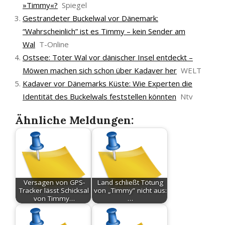
»Timmy«?
Spiegel
Gestrandeter Buckelwal vor Dänemark:
“Wahrscheinlich” ist es Timmy – kein Sender am
Wal
T-Online
Ostsee: Toter Wal vor dänischer Insel entdeckt –
Möwen machen sich schon über Kadaver her
WELT
Kadaver vor Dänemarks Küste: Wie Experten die
Identität des Buckelwals feststellen könnten
Ntv
Ähnliche Meldungen:
Versagen von GPS-
Land schließt Tötung
Tracker lässt Schicksal
von „Timmy” nicht aus:
von Timmy…
…