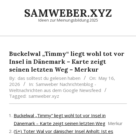
Skip
SAMWEBER.XYZ
to
content
Ideen zur Meinungsbildung 2025
Primary
Navigation
Menu
Buckelwal „Timmy“ liegt wohl tot vor
Insel in Dänemark – Karte zeigt
seinen letzten Weg – Merkur
By:
das solltest du gelesen haben
On:
May 16,
2026
In:
Samweber Nachrichtenblog -
Weltnachrichten aus dem Google Newsfeed
Tagged:
samweber.xyz
Buckelwal „Timmy“ liegt wohl tot vor Insel in
Dänemark – Karte zeigt seinen letzten Weg
Merkur
(S+) Toter Wal vor dänischer Insel Anholt: Ist es