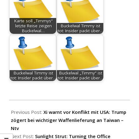
Karte soll „Timmys“
letzte Reise zeigen
Buckelwal Timmy ist
Buckelwal…
tot: Insider packt über…
Buckelwal Timmy ist
Buckelwal „Timmy“ ist
tot: Insider packt über…
tot: Insider packt über…
2026-
05-
Previous Post:
Xi warnt vor Konflikt mit USA: Trump
16
zögert bei wichtiger Waffenlieferung an Taiwan –
Ntv
Next Post:
Sunlight Strut: Turning the Office