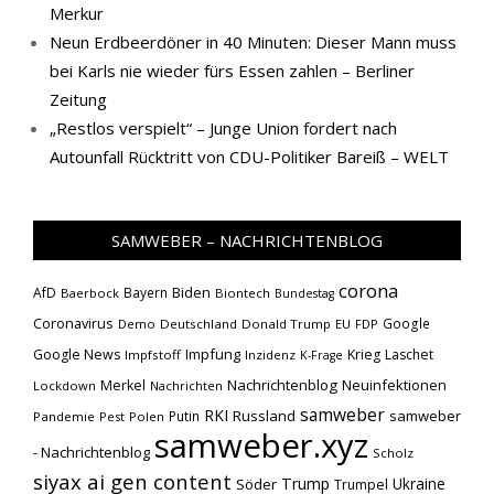
Merkur
Neun Erdbeerdöner in 40 Minuten: Dieser Mann muss
bei Karls nie wieder fürs Essen zahlen – Berliner
Zeitung
„Restlos verspielt“ – Junge Union fordert nach
Autounfall Rücktritt von CDU-Politiker Bareiß – WELT
SAMWEBER – NACHRICHTENBLOG
corona
Biden
AfD
Bayern
Baerbock
Biontech
Bundestag
Coronavirus
Google
Demo
Deutschland
Donald Trump
EU
FDP
Impfung
Google News
Krieg
Laschet
Impfstoff
Inzidenz
K-Frage
Nachrichtenblog
Neuinfektionen
Merkel
Lockdown
Nachrichten
samweber
RKI
Russland
samweber
Putin
Pandemie
Pest
Polen
samweber.xyz
- Nachrichtenblog
Scholz
siyax ai gen content
Trump
Söder
Ukraine
Trumpel