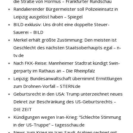
die Straße von Hormus – Frankfurter Rundschau
Randalierender Bürgermeister soll Polizeieinsatz in
Leipzig ausgelöst haben – Spiegel
BILD exklusiv: Uns droht eine doppelte Steuer-
Sauerei – BILD
Merkel erhält größte Zustimmung: Den meisten ist
Geschlecht des nächsten Staatsoberhaupts egal – n-
tv.de
Nach FKK-​Reise: Mann­hei­mer Stadt­rat kün­digt Swin­
ger­par­ty im Rat­haus an – Die Rheinpfalz
Leipzig: Bundesanwaltschaft übernimmt Ermittlungen
zum Drohnen-Vorfall – STERN.de
Geburtsrecht in den USA: Trump unterzeichnet neues
Dekret zur Beschränkung des US-Geburtsrechts –
DIE ZEIT
Kündigungen wegen Iran-Krieg: “Schlechte Stimmung
in der US-Truppe” – tagesschau.de
News zum Krieg im Iran: Saudi-Arabien rechnet mit