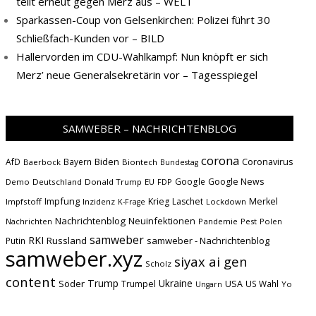
teilt erneut gegen Merz aus – WELT
Sparkassen-Coup von Gelsenkirchen: Polizei führt 30
Schließfach-Kunden vor – BILD
Hallervorden im CDU-Wahlkampf: Nun knöpft er sich
Merz’ neue Generalsekretärin vor – Tagesspiegel
SAMWEBER – NACHRICHTENBLOG
corona
Biden
Coronavirus
AfD
Bayern
Baerbock
Biontech
Bundestag
Google
Google News
Demo
Deutschland
Donald Trump
EU
FDP
Impfung
Krieg
Laschet
Merkel
Impfstoff
Inzidenz
Lockdown
K-Frage
Nachrichtenblog
Neuinfektionen
Nachrichten
Pandemie
Pest
Polen
samweber
RKI
Russland
samweber - Nachrichtenblog
Putin
samweber.xyz
siyax ai gen
Scholz
content
Trump
Söder
Ukraine
USA
Trumpel
US Wahl
Yo
Ungarn