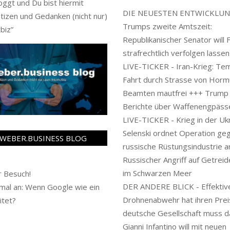
oggt und Du bist hiermit
DIE NEUESTEN ENTWICKLUN
tizen und Gedanken (nicht nur)
Trumps zweite Amtszeit:
biz
”
Republikanischer Senator will 
strafrechtlich verfolgen lassen
LIVE-TICKER - Iran-Krieg: Te
Fahrt durch Strasse von Horm
Beamten mautfrei +++ Trump
Berichte über Waffenengpäss
LIVE-TICKER - Krieg in der Ukr
Selenski ordnet Operation ge
WEBER.BUSINESS BLOG
russische Rüstungsindustrie a
Russischer Angriff auf Getreid
im Schwarzen Meer
 Besuch!
DER ANDERE BLICK - Effektiv
al an: Wenn Google wie ein
Drohnenabwehr hat ihren Preis
itet?
deutsche Gesellschaft muss d
Gianni Infantino will mit neuen