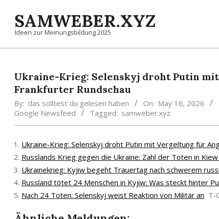
Skip
SAMWEBER.XYZ
to
content
Ideen zur Meinungsbildung 2025
Ukraine-Krieg: Selenskyj droht Putin mit
Frankfurter Rundschau
By:
das solltest du gelesen haben
On:
May 16, 2026
Google Newsfeed
Tagged:
samweber.xyz
Ukraine-Krieg: Selenskyj droht Putin mit Vergeltung für An
Russlands Krieg gegen die Ukraine: Zahl der Toten in Kiew 
Ukrainekrieg: Kyjiw begeht Trauertag nach schwerem russi
Russland tötet 24 Menschen in Kyjiw: Was steckt hinter Put
Nach 24 Toten: Selenskyj weist Reaktion von Militär an
T-
Ähnliche Meldungen: