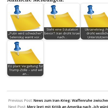
Steht eine Eskalation
Ukrainekrieg: P
„Putin wird schwächer“:
bevor?: Iran droht Israel
droht westlic
Selenskyj warnt vor…
nach…
Unterstützer
EU plant Vergeltung für
Trump-Zölle – und will
an…
2026-
05-
Previous Post:
News zum Iran-Krieg: Waffenruhe zwischen 
16
Next Post:
Merz legt mit Kritik an Amerika nach „Ich wür