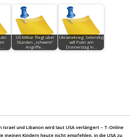
utin
US-Militär fliegt über
Ukrainekrieg: Selenskyj
hen
Stunden „schwere“
will Putin am
n…
Angriffe…
Donnerstag in…
Israel und Libanon wird laut USA verlängert – T-Online
de meinen Kindern heute nicht empfehlen, in die USA zu