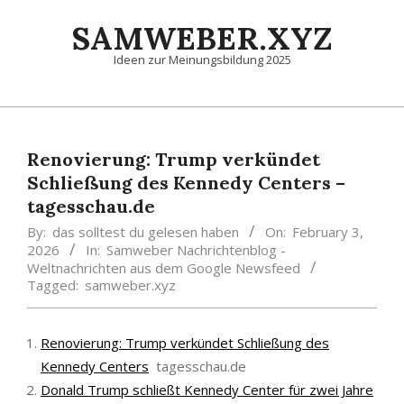
Skip
SAMWEBER.XYZ
to
content
Ideen zur Meinungsbildung 2025
Primary
Navigation
Menu
Renovierung: Trump verkündet
Schließung des Kennedy Centers –
tagesschau.de
By:
das solltest du gelesen haben
On:
February 3,
2026
In:
Samweber Nachrichtenblog -
Weltnachrichten aus dem Google Newsfeed
Tagged:
samweber.xyz
Renovierung: Trump verkündet Schließung des
Kennedy Centers
tagesschau.de
Donald Trump schließt Kennedy Center für zwei Jahre