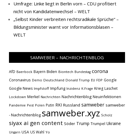
Umfrage: Linke liegt in Berlin vorn – CDU profitiert
nicht von Kandidatenwechsel – WELT
„Selbst Kinder verbreiten rechtsradikale Sprüche“ –
Bildungsminister warnt vor Informationsblasen –
WELT
SAMWEBER – NACHRICHTENBLOG
corona
Biden
AfD
Bayern
Baerbock
Biontech
Bundestag
Coronavirus
Google
Demo
Deutschland
Donald Trump
EU
FDP
Impfung
Google News
Krieg
Laschet
Impfstoff
Inzidenz
K-Frage
Nachrichtenblog
Neuinfektionen
Merkel
Lockdown
Nachrichten
samweber
RKI
Russland
samweber
Putin
Pandemie
Pest
Polen
samweber.xyz
- Nachrichtenblog
Scholz
siyax ai gen content
Trump
Söder
Ukraine
Trumpel
USA
US Wahl
Yo
Ungarn