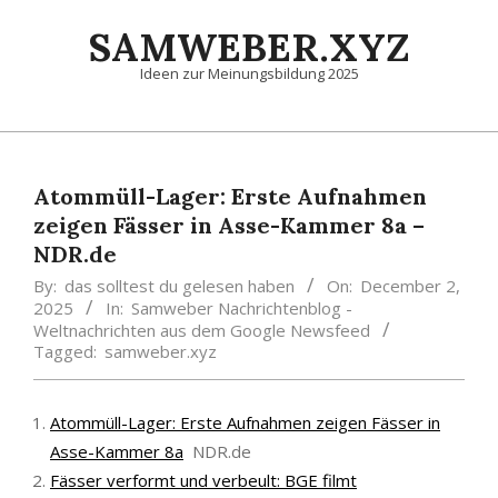
Skip
SAMWEBER.XYZ
to
content
Ideen zur Meinungsbildung 2025
Primary
Navigation
Menu
Atommüll-Lager: Erste Aufnahmen
zeigen Fässer in Asse-Kammer 8a –
NDR.de
By:
das solltest du gelesen haben
On:
December 2,
2025
In:
Samweber Nachrichtenblog -
Weltnachrichten aus dem Google Newsfeed
Tagged:
samweber.xyz
Atommüll-Lager: Erste Aufnahmen zeigen Fässer in
Asse-Kammer 8a
NDR.de
Fässer verformt und verbeult: BGE filmt