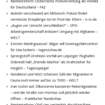
Rentenreform: Österreichs Frühverrentung als Vorbild
für Deutschland – FAZ
Autistin verschwand am Mittwoch: Polizei findet
vermisste Dreijährige tot im Pool der Eltern – n-tv.de
„Augen vor Unrecht verschließen?“ – SPD-
Arbeitsgemeinschaft kritisiert Umgang mit Afghanen –
WELT
Extrem-Niedrigwasser: Bilger will Sonntagsfahrverbot
für Lkw lockern – tagesschau.de
Sprengstoff-Drohnen-Vorfall am Leipziger Flughafen
Dobrindt hält „fremde Mächte“ als Drahtzieher für
möglich – Tagesspiegel
Notdienst und NGO schätzen Zahl der Migranten in
Ceuta noch immer auf bis zu 7000 – WELT
Iran rüstet auf, Ölkonzerne kassieren Rekordgewinne
– und die Straße von Hormus soll plötzlich wieder
öffnen – Frankfurter Rundschau
Rentenreform: Olaf Lies verteidigt abschlagsfreie