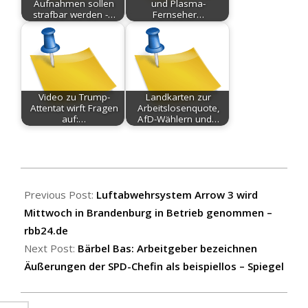
Aufnahmen sollen
und Plasma-
strafbar werden -…
Fernseher…
Video zu Trump-
Landkarten zur
Attentat wirft Fragen
Arbeitslosenquote,
auf:…
AfD-Wählern und…
2025-
12-
Previous Post:
Luftabwehrsystem Arrow 3 wird
02
Mittwoch in Brandenburg in Betrieb genommen –
rbb24.de
Next Post:
Bärbel Bas: Arbeitgeber bezeichnen
Äußerungen der SPD-Chefin als beispiellos – Spiegel