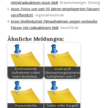
mittelradioaktiven Asse-Müll
Braunschweiger Zeitung
Asse: Fotos von seit 50 Jahren eingelagerten Fässern
veröffentlicht
regionalHeute.de
Kreis Wolfenbüttel: Filmaufnahmen zeigen verbeulte
Fässer mit radioaktivem Müll
news38.de
Ähnliche Meldungen:
Erschreckende
Israel prüft
Aufnahmen sollen
Überwachungskameras:
toten Buckelwal…
Aufnahmen vom 7.…
Voyeuristische
Säcke voller Bargeld